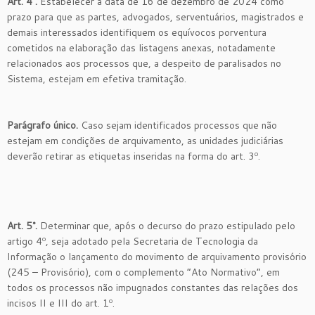
Art. 4°.
Estabelecer a data de 16 de dezembro de 2024 como
prazo para que as partes, advogados, serventuários, magistrados e
demais interessados identifiquem os equívocos porventura
cometidos na elaboração das listagens anexas, notadamente
relacionados aos processos que, a despeito de paralisados no
Sistema, estejam em efetiva tramitação.
Parágrafo único.
Caso sejam identificados processos que não
estejam em condições de arquivamento, as unidades judiciárias
deverão retirar as etiquetas inseridas na forma do art. 3º.
Art. 5°.
Determinar que, após o decurso do prazo estipulado pelo
artigo 4º, seja adotado pela Secretaria de Tecnologia da
Informação o lançamento do movimento de arquivamento provisório
(245 – Provisório), com o complemento “Ato Normativo”, em
todos os processos não impugnados constantes das relações dos
incisos II e III do art. 1º.