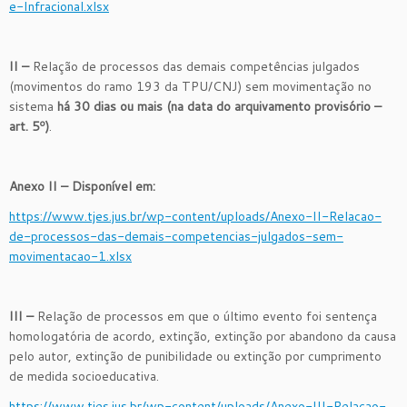
e-Infracional.xlsx
II –
Relação de processos das demais competências julgados
(movimentos do ramo 193 da TPU/CNJ) sem movimentação no
sistema
há 30 dias ou mais (na data do arquivamento provisório –
art. 5º)
.
Anexo II – Disponível em:
https://www.tjes.jus.br/wp-content/uploads/Anexo-II-Relacao-
de-processos-das-demais-competencias-julgados-sem-
movimentacao-1.xlsx
III –
Relação de processos em que o último evento foi sentença
homologatória de acordo, extinção, extinção por abandono da causa
pelo autor, extinção de punibilidade ou extinção por cumprimento
de medida socioeducativa.
https://www.tjes.jus.br/wp-content/uploads/Anexo-III-Relacao-