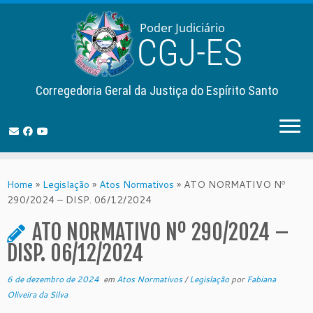
Corregedoria Geral da Justiça do Espírito Santo
Skip
to
Home
»
Legislação
»
Atos Normativos
»
ATO NORMATIVO Nº
content
290/2024 – DISP. 06/12/2024
ATO NORMATIVO Nº 290/2024 –
DISP. 06/12/2024
6 de dezembro de 2024
em
Atos Normativos
/
Legislação
por
Fabiana
Oliveira da Silva