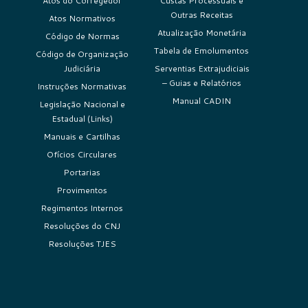
Atos do Corregedor
Custas Processuais e
Outras Receitas
Atos Normativos
Atualização Monetária
Código de Normas
Tabela de Emolumentos
Código de Organização
Judiciária
Serventias Extrajudiciais
– Guias e Relatórios
Instruções Normativas
Manual CADIN
Legislação Nacional e
Estadual (Links)
Manuais e Cartilhas
Ofícios Circulares
Portarias
Provimentos
Regimentos Internos
Resoluções do CNJ
Resoluções TJES