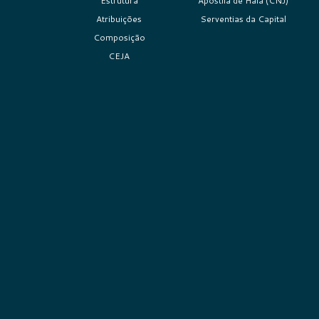
Estrutura
Apostila de Haia (CNJ)
Atribuições
Serventias da Capital
Composição
CEJA