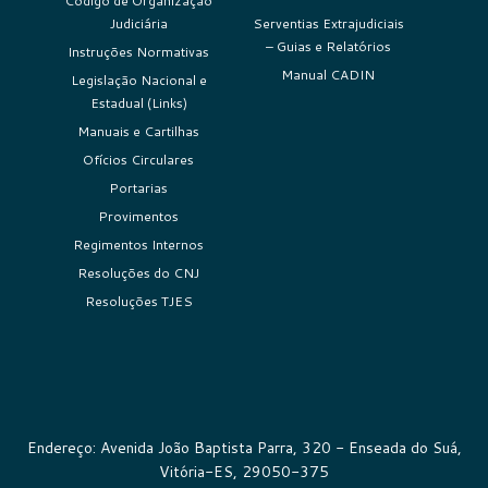
Código de Organização
Judiciária
Serventias Extrajudiciais
– Guias e Relatórios
Instruções Normativas
Manual CADIN
Legislação Nacional e
Estadual (Links)
Manuais e Cartilhas
Ofícios Circulares
Portarias
Provimentos
Regimentos Internos
Resoluções do CNJ
Resoluções TJES
Endereço: Avenida João Baptista Parra, 320 - Enseada do Suá,
Vitória-ES, 29050-375