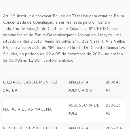
Art. 1º. Instituir e convocar Equipe de Trabalho para atuar na Pauta
Concentrada de Conciliação, a ser realizada pelo 8º Centro
Judiciário de Solução de Conflitos e Cidadania, 8º CEJUSC, nas
dependências do Fórum Desembargador Annibal de Athayde Lima,
situado na Rua Doutor Annor da Silva, s/nº, Boa Vista II, Vila Velha/
ES, sob a supervisão do MM. Juiz de Direito Dr. Cleanto Guimarães
Siqueira, no período de 02 a 05 de dezembro de 2024, no horário
de 08:00h às 12:00h. conforme abaixo:
LUZIA DE CÁSSIA MUNHÓZ
ANALISTA
200643-
SALIBA
JUDICIÁRIO
47
ASSESSORA DE
210826-
NATÁLIA ELIAS MACENA
JUIZ
45
PENELOPE VERVLOET FEU
ANALISTA
205770-