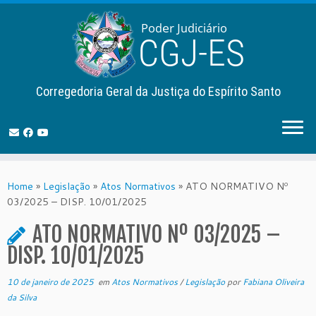
Corregedoria Geral da Justiça do Espírito Santo
Skip
to
Home
»
Legislação
»
Atos Normativos
»
ATO NORMATIVO Nº
content
03/2025 – DISP. 10/01/2025
ATO NORMATIVO Nº 03/2025 –
DISP. 10/01/2025
10 de janeiro de 2025
em
Atos Normativos
/
Legislação
por
Fabiana Oliveira
da Silva