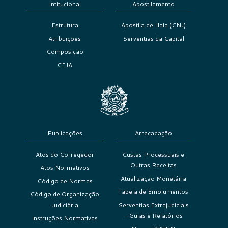
Intitucional
Apostilamento
Estrutura
Apostila de Haia (CNJ)
Atribuições
Serventias da Capital
Composição
CEJA
Publicações
Arrecadação
Atos do Corregedor
Custas Processuais e
Outras Receitas
Atos Normativos
Atualização Monetária
Código de Normas
Tabela de Emolumentos
Código de Organização
Judiciária
Serventias Extrajudiciais
– Guias e Relatórios
Instruções Normativas