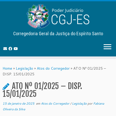
Corregedoria Geral da Justiça do Espírito Santo
Skip
to
Home
»
Legislação
»
Atos do Corregedor
»
ATO Nº 01/2025 –
content
DISP. 15/01/2025
ATO Nº 01/2025 – DISP.
15/01/2025
15 de janeiro de 2025
em
Atos do Corregedor
/
Legislação
por
Fabiana
Oliveira da Silva