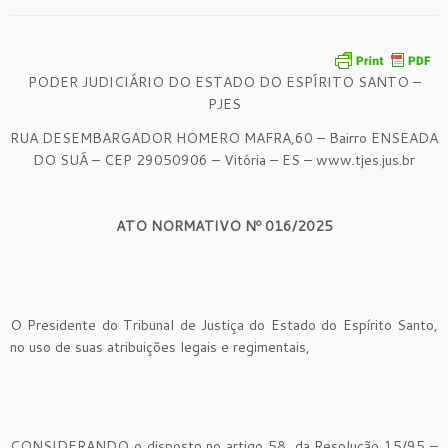
PODER JUDICIÁRIO DO ESTADO DO ESPÍRITO SANTO –
PJES
RUA DESEMBARGADOR HOMERO MAFRA,60 – Bairro ENSEADA
DO SUÁ – CEP 29050906 – Vitória – ES – www.tjes.jus.br
ATO NORMATIVO Nº 016/2025
O Presidente do Tribunal de Justiça do Estado do Espírito Santo,
no uso de suas atribuições legais e regimentais,
CONSIDERANDO o disposto no artigo 58, da Resolução 15/95 –