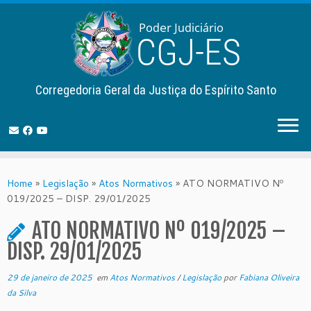
Corregedoria Geral da Justiça do Espírito Santo
Skip
to
Home
»
Legislação
»
Atos Normativos
»
ATO NORMATIVO Nº
content
019/2025 – DISP. 29/01/2025
ATO NORMATIVO Nº 019/2025 –
DISP. 29/01/2025
29 de janeiro de 2025
em
Atos Normativos
/
Legislação
por
Fabiana Oliveira
da Silva