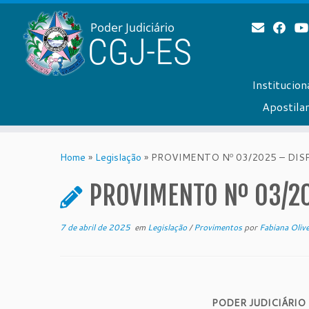
Institucion
Apostil
Skip
to
Home
»
Legislação
»
PROVIMENTO Nº 03/2025 – DISP
content
PROVIMENTO Nº 03/20
7 de abril de 2025
em
Legislação
/
Provimentos
por
Fabiana Olive
PODER JUDICIÁRIO