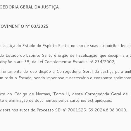
GEDORIA GERAL DA JUSTIÇA
ROVIMENTO Nº 03/2025
 Justiça do Estado do Espírito Santo, no uso de suas atribuições legais
stado do Espírito Santo é órgão de fiscalização, que disciplina a 
e dispõe o art. 35, da Lei Complementar Estadual nº 234/2002;
ramenta de que dispõe a Corregedoria Geral da Justiça para unif
al em todo o Estado, sendo imperioso e necessário o constante aprimor
 do Código de Normas, Tomo II, desta Corregedoria Geral de J
 e eliminação de documentos pelos cartórios extrajudiciais;
isora nos autos do Processo SEI nº 7001525-59.2024.8.08.0000.