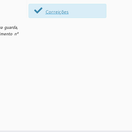
Correições
a guarda,
imento nº