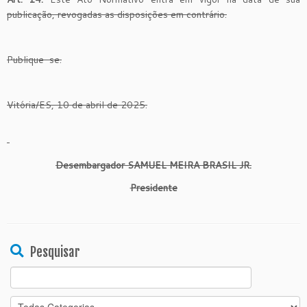
publicação, revogadas as disposições em contrário.
Publique-se.
Vitória/ES, 10 de abril de 2025.
Desembargador SAMUEL MEIRA BRASIL JR.
Presidente
Pesquisar
Search
for: