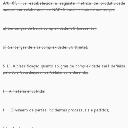
Art. 6º.
Fica estabelecida a seguinte métrica de produtividade
mensal por colaborador do NAPES para minutas de sentenças:
a) Sentenças de baixa complexidade: 60 (sessenta);
b) Sentenças de alta complexidade: 30 (trinta).
§ 1º. A classificação quanto ao grau de complexidade será definida
pelo Juiz Coordenador da Célula, considerando:
I – A matéria envolvida;
II – O número de partes, incidentes processuais e pedidos;