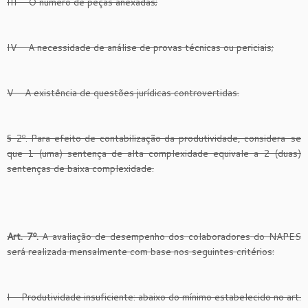
III – O número de peças anexadas;
IV – A necessidade de análise de provas técnicas ou periciais;
V – A existência de questões jurídicas controvertidas.
§ 2º. Para efeito de contabilização da produtividade, considera-se
que 1 (uma) sentença de alta complexidade equivale a 2 (duas)
sentenças de baixa complexidade.
Art. 7º.
A avaliação de desempenho dos colaboradores do NAPES
será realizada mensalmente com base nos seguintes critérios:
I – Produtividade insuficiente: abaixo do mínimo estabelecido no art.