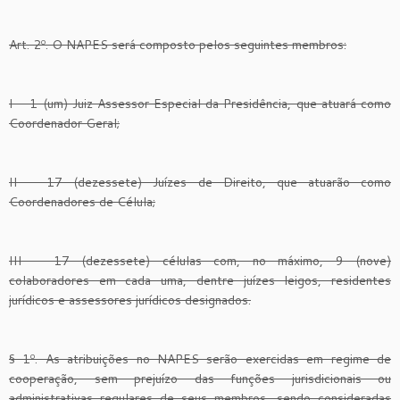
Art. 2º. O NAPES será composto pelos seguintes membros:
I – 1 (um) Juiz Assessor Especial da Presidência, que atuará como
Coordenador Geral;
II – 17 (dezessete) Juízes de Direito, que atuarão como
Coordenadores de Célula;
III – 17 (dezessete) células com, no máximo, 9 (nove)
colaboradores em cada uma, dentre juízes leigos, residentes
jurídicos e assessores jurídicos designados.
§ 1º. As atribuições no NAPES serão exercidas em regime de
cooperação, sem prejuízo das funções jurisdicionais ou
administrativas regulares de seus membros, sendo consideradas