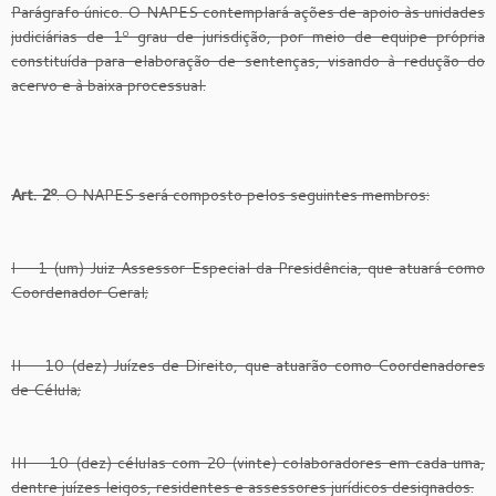
Parágrafo único. O NAPES contemplará ações de apoio às unidades
judiciárias de 1º grau de jurisdição, por meio de equipe própria
constituída para elaboração de sentenças, visando à redução do
acervo e à baixa processual.
Art. 2º
. O NAPES será composto pelos seguintes membros:
I — 1 (um) Juiz Assessor Especial da Presidência, que atuará como
Coordenador Geral;
II — 10 (dez) Juízes de Direito, que atuarão como Coordenadores
de Célula;
III — 10 (dez) células com 20 (vinte) colaboradores em cada uma,
dentre juízes leigos, residentes e assessores jurídicos designados.