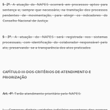
§ 2º.
A atuação do NAPES ocorrerá em processos aptos para
sentença e, sempre que necessário, na tramitação dos processos
pendentes de movimentação, para atingir os indicadores do
Conselho Nacional de Justiça.
§ 3º.
A atuação do NAPES será registrada nos sistemas
processuais, com identificação do colaborador responsável pelo
ato, preservando-se a transparência dos atos praticados.
CAPÍTULO III DOS CRITÉRIOS DE ATENDIMENTO E
PRIORIZAÇÃO
Art. 4º.
Terão atendimento prioritário pelo NAPES:
I – Comarcas digitais, unidades judiciárias receptoras dos acervos