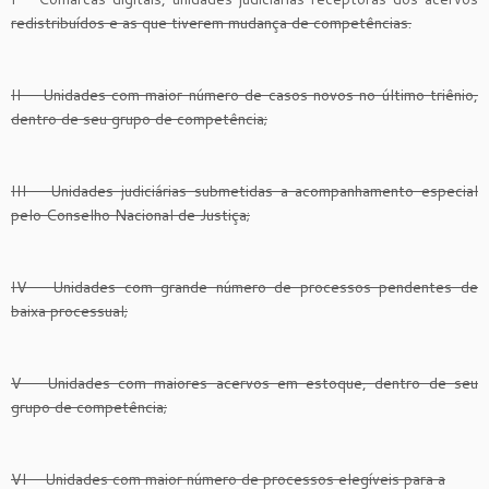
redistribuídos e as que tiverem mudança de competências.
II – Unidades com maior número de casos novos no último triênio,
dentro de seu grupo de competência;
III – Unidades judiciárias submetidas a acompanhamento especial
pelo Conselho Nacional de Justiça;
IV – Unidades com grande número de processos pendentes de
baixa processual;
V – Unidades com maiores acervos em estoque, dentro de seu
grupo de competência;
VI – Unidades com maior número de processos elegíveis para a