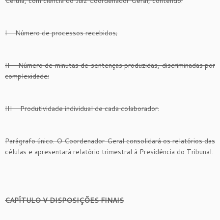
Célula, com ciência do Juiz Coordenador Geral, contendo:
I – Número de processos recebidos;
II – Número de minutas de sentenças produzidas, discriminadas por
complexidade;
III – Produtividade individual de cada colaborador.
Parágrafo único. O Coordenador Geral consolidará os relatórios das
células e apresentará relatório trimestral à Presidência do Tribunal.
CAPÍTULO V DISPOSIÇÕES FINAIS