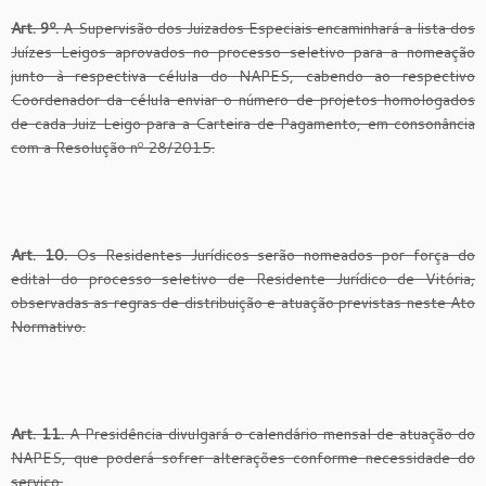
Art. 9º.
A Supervisão dos Juizados Especiais encaminhará a lista dos
Juízes Leigos aprovados no processo seletivo para a nomeação
junto à respectiva célula do NAPES, cabendo ao respectivo
Coordenador da célula enviar o número de projetos homologados
de cada Juiz Leigo para a Carteira de Pagamento, em consonância
com a Resolução nº 28/2015.
Art. 10.
Os Residentes Jurídicos serão nomeados por força do
edital do processo seletivo de Residente Jurídico de Vitória,
observadas as regras de distribuição e atuação previstas neste Ato
Normativo.
Art. 11.
A Presidência divulgará o calendário mensal de atuação do
NAPES, que poderá sofrer alterações conforme necessidade do
serviço.