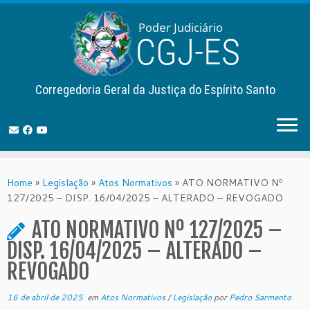
Corregedoria Geral da Justiça do Espírito Santo
Skip
to
Home
»
Legislação
»
Atos Normativos
»
ATO NORMATIVO Nº
content
127/2025 – DISP. 16/04/2025 – ALTERADO – REVOGADO
ATO NORMATIVO Nº 127/2025 –
DISP. 16/04/2025 – ALTERADO –
REVOGADO
16 de abril de 2025
em
Atos Normativos
/
Legislação
por
Pedro Sarmento