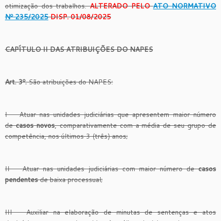
otimização dos trabalhos.
ALTERADO PELO
ATO NORMATIVO
Nº 235/2025
DISP. 01/08/2025
CAPÍTULO II DAS ATRIBUIÇÕES DO NAPES
Art. 3º.
São atribuições do NAPES:
I — Atuar nas unidades judiciárias que apresentem maior número
de
casos novos
, comparativamente com a média de seu grupo de
competência, nos últimos 3 (três) anos;
II — Atuar nas unidades judiciárias com maior número de
casos
pendentes
de baixa processual;
III — Auxiliar na elaboração de minutas de sentenças e atos