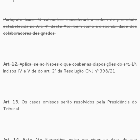
Parágrafo único. O calendário considerará a ordem de prioridade
estabelecida no Art. 4º deste Ato, bem como a disponibilidade dos
colaboradores designados.
Art. 12
. Aplica-se ao Napes o que couber as disposições do art. 1º,
incisos IV e V de do art. 2º da Resolução CNJ nº 398/21
Art. 1
3
.
Os casos omissos serão resolvidos pela Presidência do
Tribunal.
Art. 1
4
.
Este Ato Normativo entra em vigor na data de sua