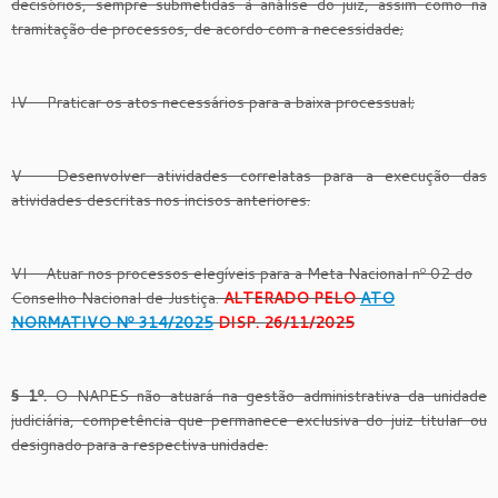
decisórios, sempre submetidas à análise do juiz, assim como na
tramitação de processos, de acordo com a necessidade;
IV — Praticar os atos necessários para a baixa processual;
V — Desenvolver atividades correlatas para a execução das
atividades descritas nos incisos anteriores.
VI – Atuar nos processos elegíveis para a Meta Nacional nº 02 do
Conselho Nacional de Justiça.
ALTERADO PELO
ATO
NORMATIVO Nº 314/2025
DISP. 26/11/2025
§ 1º.
O NAPES não atuará na gestão administrativa da unidade
judiciária, competência que permanece exclusiva do juiz titular ou
designado para a respectiva unidade.