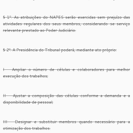
§ 1º. As atribuições do NAPES serão exercidas sem prejuízo das
atividades regulares dos seus membros, considerando-se serviço
relevante prestado ao Poder Judiciário.
§ 2º. A Presidência do Tribunal poderá, mediante ato próprio:
I – Ampliar o número de células e colaboradores para melhor
execução dos trabalhos;
II – Ajustar a composição das células conforme a demanda e a
disponibilidade de pessoal;
III – Designar e substituir membros quando necessário para a
otimização dos trabalhos.