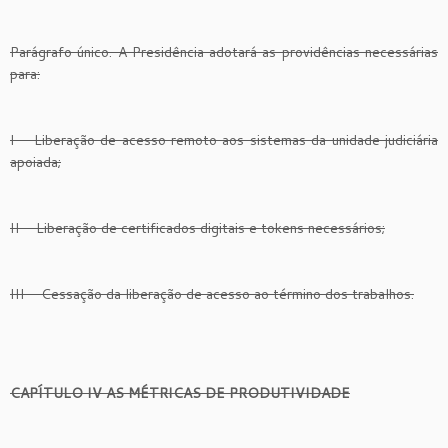
Parágrafo único. A Presidência adotará as providências necessárias
para:
I – Liberação de acesso remoto aos sistemas da unidade judiciária
apoiada;
II – Liberação de certificados digitais e tokens necessários;
III – Cessação da liberação de acesso ao término dos trabalhos.
CAPÍTULO IV AS MÉTRICAS DE PRODUTIVIDADE