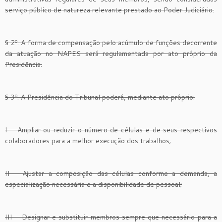
serviço público de natureza relevante prestado ao Poder Judiciário.
§ 2º. A forma de compensação pelo acúmulo de funções decorrente
da atuação no NAPES será regulamentada por ato próprio da
Presidência.
§ 3º. A Presidência do Tribunal poderá, mediante ato próprio:
I – Ampliar ou reduzir o número de células e de seus respectivos
colaboradores para a melhor execução dos trabalhos;
II – Ajustar a composição das células conforme a demanda, a
especialização necessária e a disponibilidade de pessoal;
III – Designar e substituir membros sempre que necessário para a