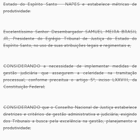
Estado do Espírito Santo – NAPES e estabelece métricas de
produtividade.
Excelentíssimo Senhor Desembargador SAMUEL MEIRA BRASIL
JR., Presidente do Egrégio Tribunal de Justiça do Estado do
Espírito Santo, no uso de suas atribuições legais e regimentais e,
CONSIDERANDO a necessidade de implementar medidas de
gestão judiciária que assegurem a celeridade na tramitação
processual, conforme preceitua o artigo 5º, inciso LXXVIII, da
Constituição Federal;
CONSIDERANDO que o Conselho Nacional de Justiça estabelece
diretrizes e critérios de gestão administrativa e judiciária, exigindo
dos Tribunais a busca pela excelência na gestão, planejamento e
produtividade;