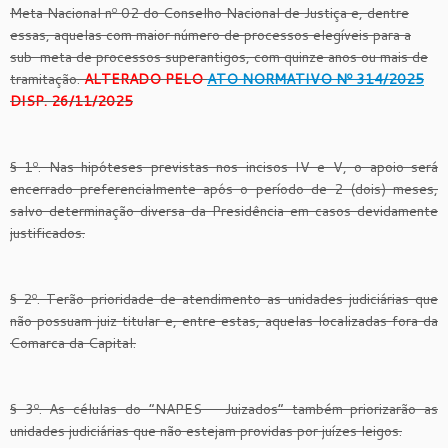
Meta Nacional nº 02 do Conselho Nacional de Justiça e, dentre
essas, aquelas com maior número de processos elegíveis para a
sub-meta de processos superantigos, com quinze anos ou mais de
tramitação.
ALTERADO PELO
ATO NORMATIVO Nº 314/2025
DISP. 26/11/2025
§ 1º. Nas hipóteses previstas nos incisos IV e V, o apoio será
encerrado preferencialmente após o período de 2 (dois) meses,
salvo determinação diversa da Presidência em casos devidamente
justificados.
§ 2º. Terão prioridade de atendimento as unidades judiciárias que
não possuam juiz titular e, entre estas, aquelas localizadas fora da
Comarca da Capital.
§ 3º. As células do “NAPES – Juizados” também priorizarão as
unidades judiciárias que não estejam providas por juízes leigos.