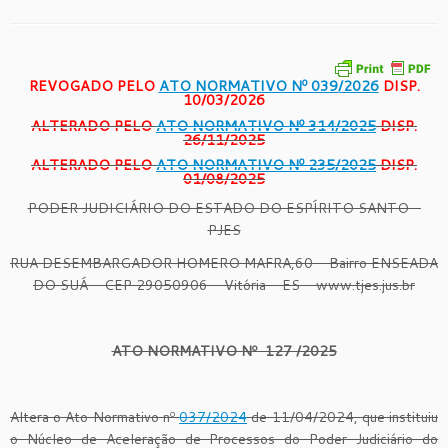
REVOGADO PELO
ATO NORMATIVO Nº 039/2026
DISP.
10/03/2026
ALTERADO PELO
ATO NORMATIVO Nº 314/2025
DISP.
26/11/2025
ALTERADO PELO
ATO NORMATIVO Nº 235/2025
DISP.
01/08/2025
PODER JUDICIÁRIO DO ESTADO DO ESPÍRITO SANTO –
PJES
RUA DESEMBARGADOR HOMERO MAFRA,60 – Bairro ENSEADA
DO SUÁ – CEP 29050906 – Vitória – ES – www.tjes.jus.br
ATO NORMATIVO Nº 127 /2025
Altera o Ato Normativo nº
037/2024
de 11/04/2024, que instituiu
o Núcleo de Aceleração de Processos do Poder Judiciário do