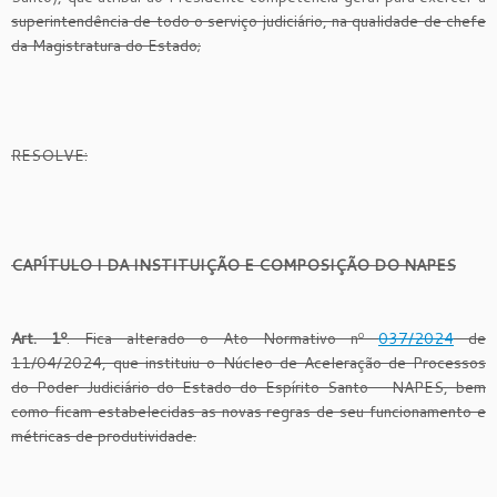
superintendência de todo o serviço judiciário, na qualidade de chefe
da Magistratura do Estado;
RESOLVE:
CAPÍTULO I DA INSTITUIÇÃO E COMPOSIÇÃO DO NAPES
Art. 1º
. Fica alterado o Ato Normativo nº
037/2024
de
11/04/2024, que instituiu o Núcleo de Aceleração de Processos
do Poder Judiciário do Estado do Espírito Santo – NAPES, bem
como ficam estabelecidas as novas regras de seu funcionamento e
métricas de produtividade.