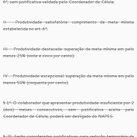
6º, sem justificativa validada pelo Coordenador de Célula;
II – Produtividade satisfatória: cumprimento da meta mínima
estabelecida no art. 6º;
III – Produtividade destacada: superação da meta mínima em pelo
menos 25% (vinte e cinco por cento);
IV – Produtividade excepcional: superação da meta mínima em pelo
menos 50% (cinquenta por cento).
§ 1º. O colaborador que apresentar produtividade insuficiente por 2
(dois) meses consecutivos, sem justificativa aceita pelo
Coordenador de Célula, poderá ser desligado do NAPES.
§ 2º. Serão consideradas justificativas para redução temporária da