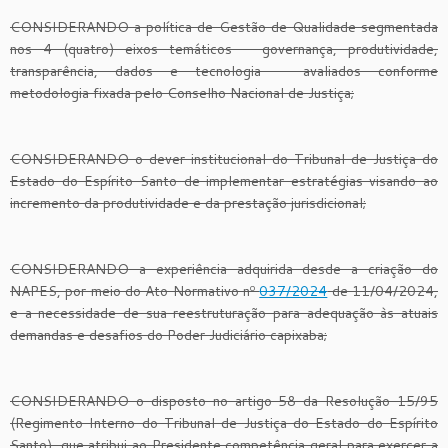
CONSIDERANDO a política de Gestão de Qualidade segmentada
nos 4 (quatro) eixos temáticos – governança, produtividade,
transparência, dados e tecnologia – avaliados conforme
metodologia fixada pelo Conselho Nacional de Justiça;
CONSIDERANDO o dever institucional do Tribunal de Justiça do
Estado do Espírito Santo de implementar estratégias visando ao
incremento da produtividade e da prestação jurisdicional;
CONSIDERANDO a experiência adquirida desde a criação do
NAPES, por meio do Ato Normativo nº
037/2024
de 11/04/2024,
e a necessidade de sua reestruturação para adequação às atuais
demandas e desafios do Poder Judiciário capixaba;
CONSIDERANDO o disposto no artigo 58 da Resolução 15/95
(Regimento Interno do Tribunal de Justiça do Estado do Espírito
Santo), que atribui ao Presidente competência geral para exercer a