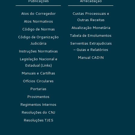
Publicações
Arrecadação
Atos do Corregedor
Custas Processuais e
Outras Receitas
Atos Normativos
Atualização Monetária
Código de Normas
Tabela de Emolumentos
Código de Organização
Judiciária
Serventias Extrajudiciais
– Guias e Relatórios
Instruções Normativas
Manual CADIN
Legislação Nacional e
Estadual (Links)
Manuais e Cartilhas
Ofícios Circulares
Portarias
Provimentos
Regimentos Internos
Resoluções do CNJ
Resoluções TJES