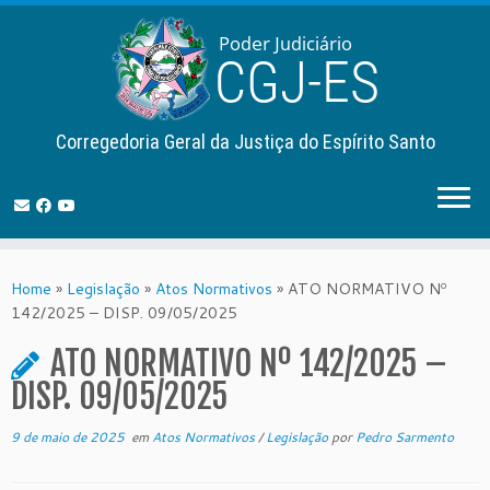
Corregedoria Geral da Justiça do Espírito Santo
Skip
to
Home
»
Legislação
»
Atos Normativos
»
ATO NORMATIVO Nº
content
142/2025 – DISP. 09/05/2025
ATO NORMATIVO Nº 142/2025 –
DISP. 09/05/2025
9 de maio de 2025
em
Atos Normativos
/
Legislação
por
Pedro Sarmento