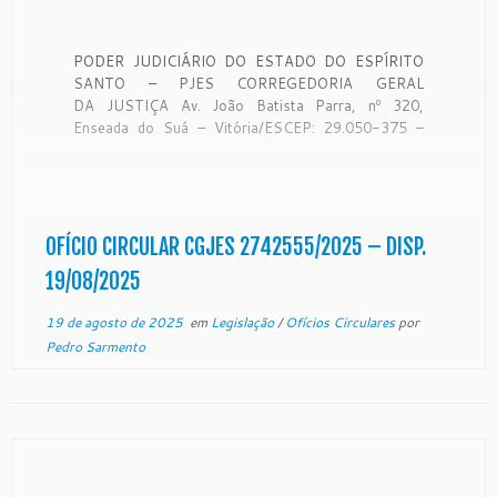
PODER JUDICIÁRIO DO ESTADO DO ESPÍRITO
SANTO – PJES CORREGEDORIA GERAL
DA JUSTIÇA Av. João Batista Parra, nº 320,
Enseada do Suá – Vitória/ESCEP: 29.050-375 –
Telefone: (27) 3145-3100 OFÍCIO CIRCULAR
CGJES 2742555/7000274-69.2025.8.08.0000
De ordem do Exmo. Sr. Desembargador
Corregedor-Geral da Justiça do Estado do Espírito
Santo, no uso de […]
OFÍCIO CIRCULAR CGJES 2742555/2025 – DISP.
19/08/2025
19 de agosto de 2025
em
Legislação
/
Ofícios Circulares
por
Pedro Sarmento