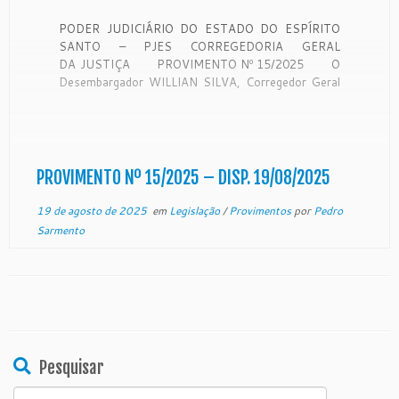
PODER JUDICIÁRIO DO ESTADO DO ESPÍRITO
SANTO – PJES CORREGEDORIA GERAL
DA JUSTIÇA PROVIMENTO Nº 15/2025 O
Desembargador WILLIAN SILVA, Corregedor Geral
da Justiça do Estado do Espírito Santo, no uso de
suas atribuições legais e, CONSIDERANDO que
a Corregedoria Geral da Justiça […]
PROVIMENTO Nº 15/2025 – DISP. 19/08/2025
19 de agosto de 2025
em
Legislação
/
Provimentos
por
Pedro
Sarmento
Pesquisar
Search