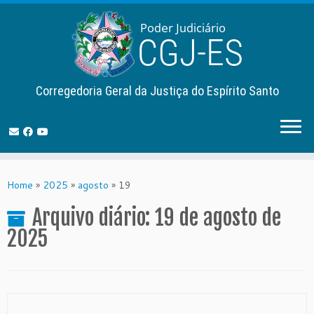
Corregedoria Geral da Justiça do Espírito Santo
Skip
to
Home
»
2025
»
agosto
»
19
content
Arquivo diário:
19 de agosto de
2025