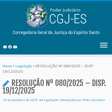
Corregedoria Geral da Justiça do Espírito Santo
Skip
to
Home
»
Legislação
»
RESOLUÇÃO Nº 080/2025 – DISP.
content
19/12/2025
RESOLUÇÃO Nº 080/2025 – DISP.
19/12/2025
19 de dezembro de 2025
em
Legislação
/
Resoluções
por
Pedro Sarmento