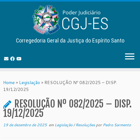
Corregedoria Geral da Justiça do Espírito Santo
Skip
to
Home
»
Legislação
»
RESOLUÇÃO Nº 082/2025 – DISP.
content
19/12/2025
RESOLUÇÃO Nº 082/2025 – DISP.
19/12/2025
19 de dezembro de 2025
em
Legislação
/
Resoluções
por
Pedro Sarmento