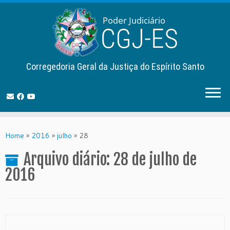
Corregedoria Geral da Justiça do Espírito Santo
Skip
to
Home
»
2016
»
julho
»
28
content
Arquivo diário:
28 de julho de
2016