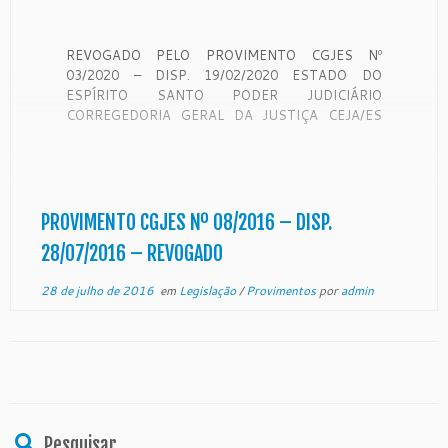
REVOGADO PELO PROVIMENTO CGJES Nº
03/2020 – DISP. 19/02/2020 ESTADO DO
ESPÍRITO SANTO PODER JUDICIÁRIO
CORREGEDORIA GERAL DA JUSTIÇA CEJA/ES
PROVIMENTO Nº. 08/2016 Altera o Provimento
20/2014, da Corregedoria Geral da Justiça O
Excelentíssimo Senhor Desembargador RONALDO
GONÇAVES DE SOUSA, Corregedor Geral da
Justiça do Estado do Espírito Santo, no uso […]
PROVIMENTO CGJES Nº 08/2016 – DISP.
28/07/2016 – REVOGADO
28 de julho de 2016
em
Legislação
/
Provimentos
por
admin
Pesquisar