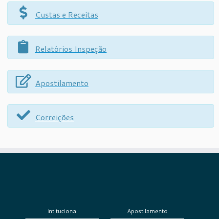
Custas e Receitas
Relatórios Inspeção
Apostilamento
Correições
Intitucional
Apostilamento