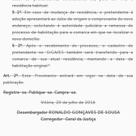
residência habitual.
§ 1º.
Em caso de mudança de residência, o pretendente à
adoção apresentará ao Juízo de origem o comprovante do novo
endereço, solicitando à autoridade judiciária a remessa do
processo de habilitação para a comarca em que se localizar o
novo domicílio.
§ 2º.
Após o recebimento do processo, o cadastro do
pretendente no SIGA/ES também será transferido para a
comarca de sua atual residência, mantendo a data de
habilitação original.”
Art. 2º.
Este Provimento entrará em vigor na data de sua
publicação.
Registre-se. Publique-se. Cumpra-se.
Vitória, 20 de julho de 2016
Desembargador RONALDO GONÇAVES DE SOUSA
Corregedor-Geral da Justiça