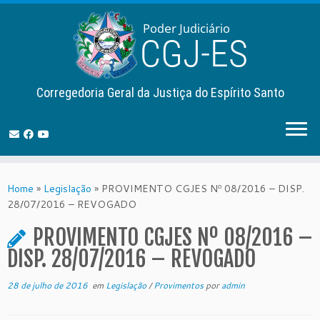
Corregedoria Geral da Justiça do Espírito Santo
Skip
to
Home
»
Legislação
»
PROVIMENTO CGJES Nº 08/2016 – DISP.
content
28/07/2016 – REVOGADO
PROVIMENTO CGJES Nº 08/2016 –
DISP. 28/07/2016 – REVOGADO
28 de julho de 2016
em
Legislação
/
Provimentos
por
admin