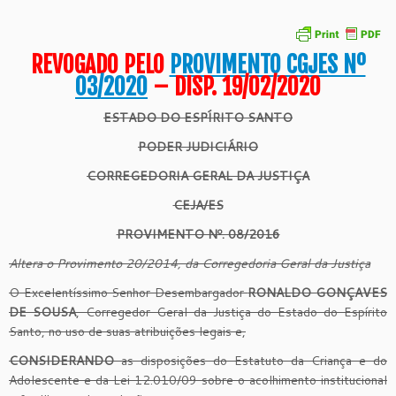
REVOGADO PELO
PROVIMENTO CGJES Nº
03/2020
– DISP. 19/02/2020
ESTADO DO ESPÍRITO SANTO
PODER JUDICIÁRIO
CORREGEDORIA GERAL DA JUSTIÇA
CEJA/ES
PROVIMENTO Nº. 08/2016
Altera o Provimento 20/2014, da Corregedoria Geral da Justiça
O Excelentíssimo Senhor Desembargador
RONALDO GONÇAVES
DE SOUSA
, Corregedor Geral da Justiça do Estado do Espírito
Santo, no uso de suas atribuições legais e,
CONSIDERANDO
as disposições do Estatuto da Criança e do
Adolescente e da Lei 12.010/09 sobre o acolhimento institucional