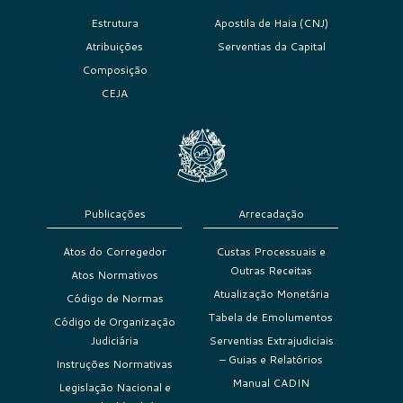
Estrutura
Apostila de Haia (CNJ)
Atribuições
Serventias da Capital
Composição
CEJA
Publicações
Arrecadação
Atos do Corregedor
Custas Processuais e
Outras Receitas
Atos Normativos
Atualização Monetária
Código de Normas
Tabela de Emolumentos
Código de Organização
Judiciária
Serventias Extrajudiciais
– Guias e Relatórios
Instruções Normativas
Manual CADIN
Legislação Nacional e