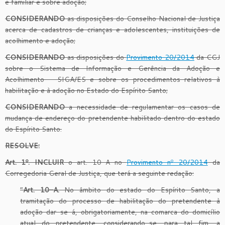
e familiar e sobre adoção;
CONSIDERANDO
as disposições do Conselho Nacional de Justiça
acerca de cadastros de crianças e adolescentes, instituições de
acolhimento e adoção;
CONSIDERANDO
as disposições do
Provimento 20/2014
da CGJ
sobre o Sistema de Informação e Gerência da Adoção e
Acolhimento – SIGA/ES e sobre os procedimentos relativos à
habilitação e à adoção no Estado do Espírito Santo;
CONSIDERANDO
a necessidade de regulamentar os casos de
mudança
de endereço do pretendente habilitado dentro do estado
do Espírito Santo.
RESOLVE:
Art. 1º. INCLUIR
o art. 10-A no
Provimento nº 20/2014
da
Corregedoria Geral de Justiça, que terá a seguinte redação:
“
Art. 10–A.
No âmbito do estado do Espírito Santo, a
tramitação do processo de habilitação do pretendente à
adoção dar-se-á, obrigatoriamente, na comarca do domicílio
atual do pretendente, considerando-se, para tal fim, a