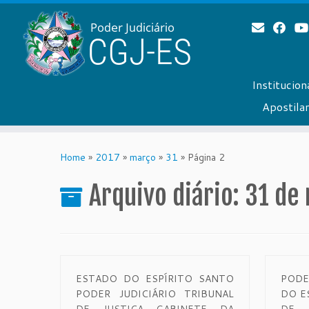
Institucion
Apostil
Skip
to
Home
»
2017
»
março
»
31
»
Página 2
content
Arquivo diário:
31 de
ESTADO DO ESPÍRITO SANTO
PODE
PODER JUDICIÁRIO TRIBUNAL
DO E