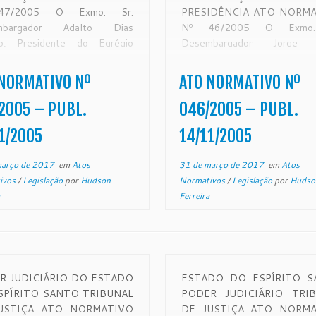
47/2005 O Exmo. Sr.
PRESIDÊNCIA ATO NORM
mbargador Adalto Dias
Nº 46/2005 O Exmo.
ão, Presidente do Egrégio
Desembargador Jorge 
nal de Justiça do Estado do
Coutinho, Presidente em exe
ito Santo, no uso de suas
do Egrégio Tribunal de Just
NORMATIVO Nº
ATO NORMATIVO Nº
ibuições legais e,
Estado do Espírito Santo, no 
IDERANDO a inauguração
suas atribuições lega
2005 – PUBL.
046/2005 – PUBL.
bras de reforma e ampliação
CONSIDERANDO as obra
1/2005
14/11/2005
dio […]
reforma e […]
março de 2017
em
Atos
31 de março de 2017
em
Atos
ivos
/
Legislação
por
Hudson
Normativos
/
Legislação
por
Hudso
Ferreira
R JUDICIÁRIO DO ESTADO
ESTADO DO ESPÍRITO S
SPÍRITO SANTO TRIBUNAL
PODER JUDICIÁRIO TRI
USTIÇA ATO NORMATIVO
DE JUSTIÇA ATO NORMA