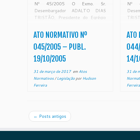
Nº 45/2005 O Exmo. Sr.
Nº 
Desembargador ADALTO DIAS
Dese
TRISTÃO, Presidente do Egrégio
TRIST
Tribunal de Justiça do Estado do
Tribu
Espírito Santo, no uso de suas
Espír
ATO NORMATIVO Nº
ATO 
atribuições legais e,
atr
CONSIDERANDO a instalação da
CONSI
045/2005 – PUBL.
044/
Vara da Fazenda Pública Estadual,
nova 
19/10/2005
14/1
Municipal, e […]
[…]
31 de março de 2017
em
Atos
31 de 
Normativos
/
Legislação
por
Hudson
Normat
Ferreira
Ferreira
←
Posts antigos