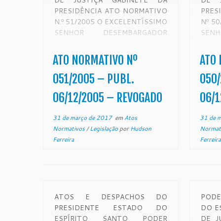
DE JUSTIÇA GABINETE DA
DE 
PRESIDÊNCIA ATO NORMATIVO
PRES
N.º 51/2005 O EXCELENTÍSSIMO
Nº 5
SENHOR DESEMBARGADOR
SEN
ADALTO DIAS TRISTÃO,
ADA
PRESIDENTE DO EGRÉGIO
PRE
ATO NORMATIVO Nº
ATO 
TRIBUNAL DE JUSTIÇA DO
TRI
ESTADO DO ESPÍRITO SANTO,
ESTA
051/2005 – PUBL.
050/
NO USO DE SUAS ATRIBUIÇÕES
NO U
06/12/2005 – REVOGADO
06/1
LEGAIS, E TENDO EM VISTA
LEGA
DECISÃO DO EGRÉGIO
neces
31 de março de 2017
em
Atos
31 de 
TRIBUNAL PLENO NOS […]
econo
Normativos
/
Legislação
por
Hudson
Normat
Ferreira
Ferreira
ATOS E DESPACHOS DO
PODE
PRESIDENTE ESTADO DO
DO E
ESPÍRITO SANTO PODER
DE J