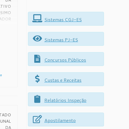
E DA
ATIVO
SSIMO
Sistemas CGJ-ES
ADOR
TÃO,
ÉGIO
A DO
Sistemas PJ-ES
ANTO,
IÇÕES
DO os
Concursos Públicos
 […]
n
Custas e Receitas
Relatórios Inspeção
STADO
Apostilamento
BUNAL
E DA