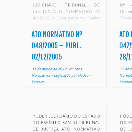
JUDICIÁRIO TRIBUNAL DE
Nº 
JUSTIÇA ATO NORMATIVO Nº
Dese
48/2005 O Excelentíssimo Senhor
Trist
Desembargador ADALTO DIAS
Tribu
TRISTÃO, Presidente do Egrégio
Espír
ATO NORMATIVO Nº
ATO 
Tribunal de Justiça do Estado do
atr
Espírito Santo, no uso de suas
CONS
048/2005 – PUBL.
047/
atribuições legais e,
das o
02/12/2005
28/1
CONSIDERANDO o princípio da
do pré
ininterrupção dos serviços […]
31 de março de 2017
em
Atos
31 de 
Normativos
/
Legislação
por
Hudson
Normat
Ferreira
Ferreira
PODER JUDICIÁRIO DO ESTADO
PODE
DO ESPÍRITO SANTO TRIBUNAL
DO E
DE JUSTIÇA ATO NORMATIVO
DE J