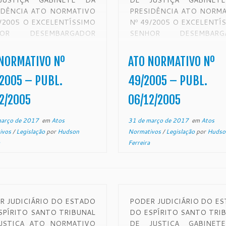
JUSTIÇA GABINETE DA
DE JUSTIÇA GABINET
IDÊNCIA ATO NORMATIVO
PRESIDÊNCIA ATO NORM
0/2005 O EXCELENTÍSSIMO
Nº 49/2005 O EXCELENTÍ
HOR DESEMBARGADOR
SENHOR DESEMBARG
LTO DIAS TRISTÃO,
ADALTO DIAS TRIS
SIDENTE DO EGRÉGIO
PRESIDENTE DO EGR
NORMATIVO Nº
ATO NORMATIVO Nº
BUNAL DE JUSTIÇA DO
TRIBUNAL DE JUSTIÇ
DO DO ESPÍRITO SANTO,
ESTADO DO ESPÍRITO S
2005 – PUBL.
49/2005 – PUBL.
SO DE SUAS ATRIBUIÇÕES
NO USO DE SUAS ATRIBU
2/2005
06/12/2005
IS, E CONSIDERANDO a
LEGAIS, E CONSIDERAN
sidade de se obter maior
termos da Resolução nº 07 de
março de 2017
em
Atos
31 de março de 2017
em
Atos
mia […]
ivos
/
Legislação
por
Hudson
Normativos
/
Legislação
por
Hudso
Ferreira
R JUDICIÁRIO DO ESTADO
PODER JUDICIÁRIO DO E
SPÍRITO SANTO TRIBUNAL
DO ESPÍRITO SANTO TRI
USTIÇA ATO NORMATIVO
DE JUSTIÇA GABINET