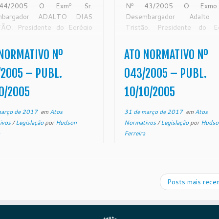
44/2005 O Exmº. Sr.
Nº 43/2005 O Exmo.
mbargador ADALTO DIAS
Desembargador Adalto
ÃO, Presidente do Egrégio
Tristão, Presidente do Eg
nal de Justiça do Estado do
Tribunal de Justiça do Est
ito Santo, no uso de suas
Espírito Santo, no uso de
NORMATIVO Nº
ATO NORMATIVO Nº
ibuições legais e,
atribuições legai
DERANDO a inauguração da
CONSIDERANDO a reform
2005 – PUBL.
043/2005 – PUBL.
sede do Fórum da Comarca de
está sendo realizada no 
0/2005
10/10/2005
Criminal de Vitória, […]
março de 2017
em
Atos
31 de março de 2017
em
Atos
ivos
/
Legislação
por
Hudson
Normativos
/
Legislação
por
Hudso
Ferreira
Posts mais rece