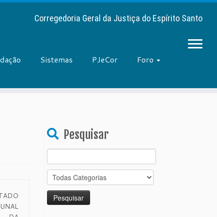
Corregedoria Geral da Justiça do Espírito Santo
adação
Sistemas
PJeCor
Foro
Pesquisar
Search
for:
STADO
BUNAL