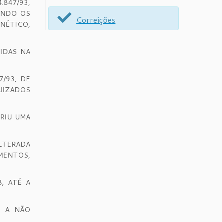
.847/93,
UANDO OS
Correições
NÉTICO,
TIDAS NA
7/93, DE
UIZADOS
ERIU UMA
LTERADA
MENTOS,
, ATÉ A
M A NÃO