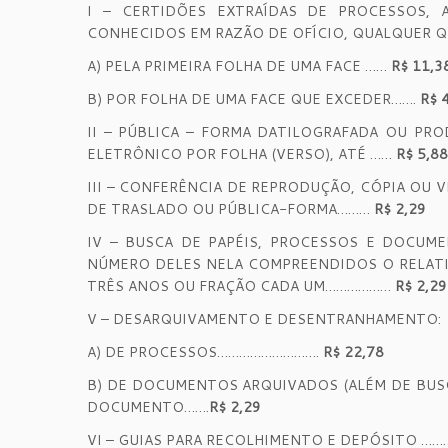
I – CERTIDÕES EXTRAÍDAS DE PROCESSOS, 
CONHECIDOS EM RAZÃO DE OFÍCIO, QUALQUER QUE
A) PELA PRIMEIRA FOLHA DE UMA FACE ……
R$ 11,3
B) POR FOLHA DE UMA FACE QUE EXCEDER…….
R$ 
II – PÚBLICA – FORMA DATILOGRAFADA OU P
ELETRÔNICO POR FOLHA (VERSO), ATÉ ……
R$ 5,88
III – CONFERÊNCIA DE REPRODUÇÃO, CÓPIA OU 
DE TRASLADO OU PÚBLICA-FORMA………
R$ 2,29
IV – BUSCA DE PAPÉIS, PROCESSOS E DOCUM
NÚMERO DELES NELA COMPREENDIDOS O RELATI
TRÊS ANOS OU FRAÇÃO CADA UM………………
R$ 2,29
V – DESARQUIVAMENTO E DESENTRANHAMENTO:
A) DE PROCESSOS……………………….
R$ 22,78
B) DE DOCUMENTOS ARQUIVADOS (ALÉM DE BUSC
DOCUMENTO…….
R$ 2,29
VI – GUIAS PARA RECOLHIMENTO E DEPÓSITO …