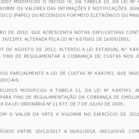
2007 MODIFICOU O INCISO IV, DA TABELA 10, DA LEI Nº 4
EM SOBRE OS VALORES DAS INTIMAÇÕES E NOTIFICAÇÕES, Q
ICO (PAPEL) OU RECEBIDOS POR MEIO ELETRÔNICO OU MAG
NEIRO DE 2010, QUE ACRESCENTA NOTAS EXPLICATIVAS CON
30/12/93, ALTERADA PELA LEI N.º 6.670/01 DE 16/05/2001;
 07 DE AGOSTO DE 2012, ALTEROU A LEI ESTADUAL N.º 4.84
ARA FINS DE REGULAMENTAR A COBRANÇA DE CUSTAS NOS J
EROU PARCIALMENTE A LEI DE CUSTAS Nº 4.847/93, QUE INS
DICIAIS;
81/2015 MODIFICOU A TABELA 11, DA LEI Nº 4.847/93, A
1, PARA FINS DE REGULAMENTAÇÃO DA COBRANÇA DE EMOLU
DA LEI ORDINÁRIA Nº 11.977, DE 7 DE JULHO DE 2009 ;
M O VALOR DA VRTE A VIGORAR NO EXERCÍCIO DE 2018
ODO ENTRE 20/12/2017 A 06/01/2018, INCLUISIVE CO