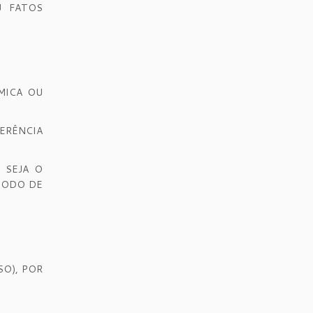
U FATOS
MICA OU
FERÊNCIA
 SEJA O
ÍODO DE
O), POR