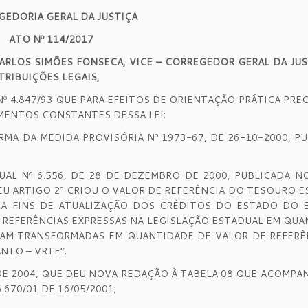
GEDORIA GERAL DA JUSTIÇA
ATO Nº 114/2017
RLOS SIMÕES FONSECA, VICE – CORREGEDOR GERAL DA JUS
TRIBUIÇÕES LEGAIS,
 Nº 4.847/93 QUE PARA EFEITOS DE ORIENTAÇÃO PRÁTICA PRE
MENTOS CONSTANTES DESSA LEI;
ORMA DA MEDIDA PROVISÓRIA Nº 1973-67, DE 26-10-2000, P
UAL Nº 6.556, DE 28 DE DEZEMBRO DE 2000, PUBLICADA N
SEU ARTIGO 2º CRIOU O VALOR DE REFERÊNCIA DO TESOURO 
RA FINS DE ATUALIZAÇÃO DOS CRÉDITOS DO ESTADO DO E
AS REFERÊNCIAS EXPRESSAS NA LEGISLAÇÃO ESTADUAL EM QU
FICAM TRANSFORMADAS EM QUANTIDADE DE VALOR DE REFER
NTO – VRTE”;
O DE 2004, QUE DEU NOVA REDAÇÃO À TABELA 08 QUE ACOMPAN
6.670/01 DE 16/05/2001;