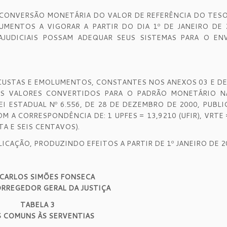
A CONVERSÃO MONETÁRIA DO VALOR DE REFERÊNCIA DO TES
MENTOS A VIGORAR A PARTIR DO DIA 1º DE JANEIRO DE 
AJUDICIAIS POSSAM ADEQUAR SEUS SISTEMAS PARA O EN
CUSTAS E EMOLUMENTOS, CONSTANTES NOS ANEXOS 03 E DE 
S VALORES CONVERTIDOS PARA O PADRÃO MONETÁRIO N
I ESTADUAL Nº 6.556, DE 28 DE DEZEMBRO DE 2000, PUBL
M A CORRESPONDÊNCIA DE: 1 UPFES = 13,9210 (UFIR), VRTE 
TA E SEIS CENTAVOS).
LICAÇÃO, PRODUZINDO EFEITOS A PARTIR DE 1º JANEIRO DE 2
 CARLOS SIMÕES FONSECA
ORREGEDOR GERAL DA JUSTIÇA
TABELA 3
 COMUNS ÀS SERVENTIAS