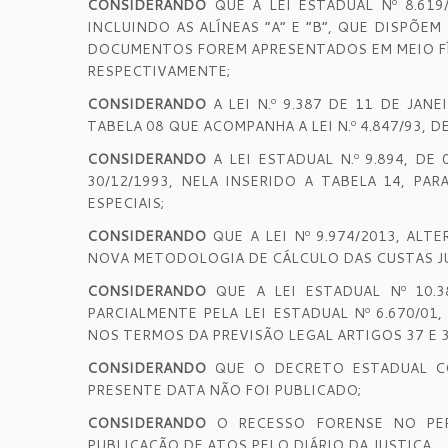
CONSIDERANDO
QUE A LEI ESTADUAL Nº 8.619/
INCLUINDO AS ALÍNEAS “A” E “B”, QUE DISPÕ
DOCUMENTOS FOREM APRESENTADOS EM MEIO FÍS
RESPECTIVAMENTE;
CONSIDERANDO
A LEI N.º 9.387 DE 11 DE JA
TABELA 08 QUE ACOMPANHA A LEI N.º 4.847/93, DE 
CONSIDERANDO
A LEI ESTADUAL N.º 9.894, DE
30/12/1993, NELA INSERIDO A TABELA 14, P
ESPECIAIS;
CONSIDERANDO
QUE A LEI Nº 9.974/2013, ALT
NOVA METODOLOGIA DE CÁLCULO DAS CUSTAS JU
CONSIDERANDO
QUE A LEI ESTADUAL Nº 10.3
PARCIALMENTE PELA LEI ESTADUAL Nº 6.670/0
NOS TERMOS DA PREVISÃO LEGAL ARTIGOS 37 E 38 
CONSIDERANDO
QUE O DECRETO ESTADUAL CO
PRESENTE DATA NÃO FOI PUBLICADO;
CONSIDERANDO
O RECESSO FORENSE NO PERÍ
PUBLICAÇÃO DE ATOS PELO DIÁRIO DA JUSTIÇA.