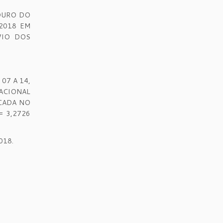
OURO DO
2018 EM
VIO DOS
07 A 14,
ACIONAL
ICADA NO
= 3,2726
018.