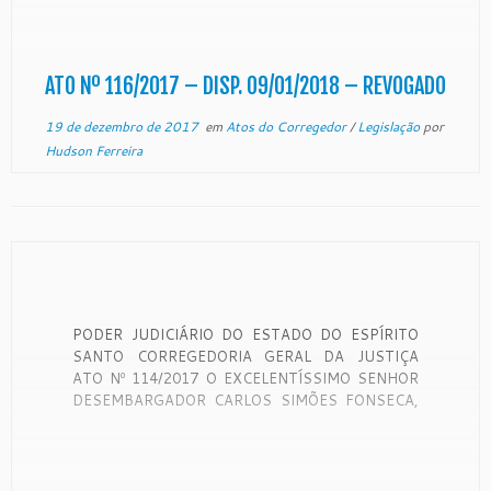
VICE-CORREGEDOR GERAL DA JUSTIÇA DO
ESTADO DO ESPÍRITO SANTO, NO USO DE
SUAS ATRIBUIÇÕES LEGAIS; E; CONSIDERANDO
a edição da Lei Estadual 9.974/2013, […]
ATO Nº 116/2017 – DISP. 09/01/2018 – REVOGADO
19 de dezembro de 2017
em
Atos do Corregedor
/
Legislação
por
Hudson Ferreira
PODER JUDICIÁRIO DO ESTADO DO ESPÍRITO
SANTO CORREGEDORIA GERAL DA JUSTIÇA
ATO Nº 114/2017 O EXCELENTÍSSIMO SENHOR
DESEMBARGADOR CARLOS SIMÕES FONSECA,
VICE – CORREGEDOR GERAL DA JUSTIÇA DO
ESTADO DO ESPÍRITO SANTO, NO USO DE
SUAS ATRIBUIÇÕES LEGAIS, CONSIDERANDO O
DISPOSTO NO ART. 60 DA LEI Nº 4.847/93 QUE