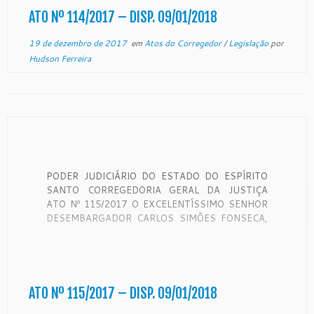
PARA […]
ATO Nº 114/2017 – DISP. 09/01/2018
19 de dezembro de 2017
em
Atos do Corregedor
/
Legislação
por
Hudson Ferreira
PODER JUDICIÁRIO DO ESTADO DO ESPÍRITO
SANTO CORREGEDORIA GERAL DA JUSTIÇA
ATO Nº 115/2017 O EXCELENTÍSSIMO SENHOR
DESEMBARGADOR CARLOS SIMÕES FONSECA,
VICE – CORREGEDOR GERAL DA JUSTIÇA DO
ESTADO DO ESPÍRITO SANTO, NO USO DE
SUAS ATRIBUIÇÕES LEGAIS, CONSIDERANDO
que a Lei Estadual nº 6.670, de 16 de maio de […]
ATO Nº 115/2017 – DISP. 09/01/2018