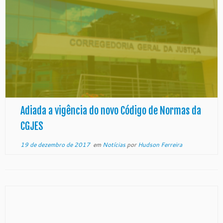
Adiada a vigência do novo Código de Normas da
CGJES
19 de dezembro de 2017
em
Notícias
por
Hudson Ferreira