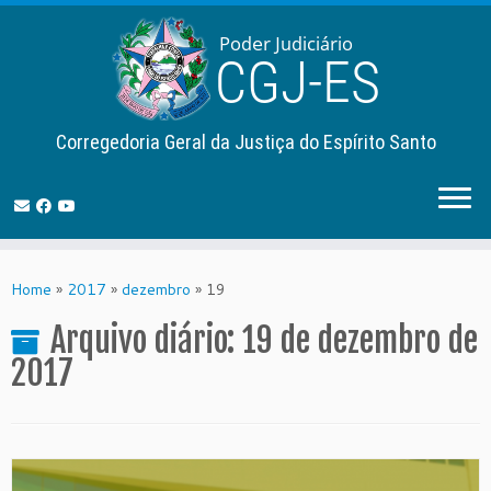
Corregedoria Geral da Justiça do Espírito Santo
Skip
to
Home
»
2017
»
dezembro
»
19
content
Arquivo diário:
19 de dezembro de
2017