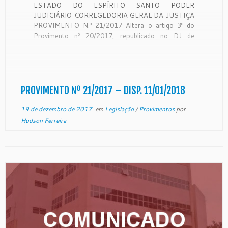
ESTADO DO ESPÍRITO SANTO PODER
JUDICIÁRIO CORREGEDORIA GERAL DA JUSTIÇA
PROVIMENTO N.º 21/2017 Altera o artigo 3º do
Provimento nº 20/2017, republicado no DJ de
11.12.2017, que estabeleceu a vigência da nova
redação do Código de Normas da Corregedoria
Geral da Justiça do Estado do Espírito Santo na
data de […]
PROVIMENTO Nº 21/2017 – DISP. 11/01/2018
19 de dezembro de 2017
em
Legislação
/
Provimentos
por
Hudson Ferreira