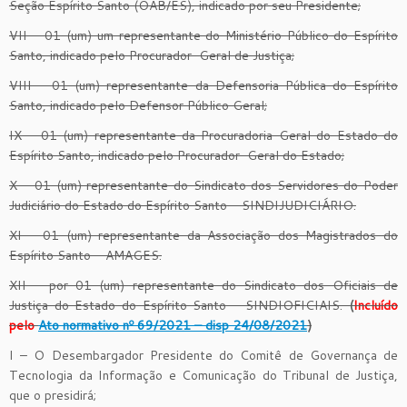
Seção Espírito Santo (OAB/ES), indicado por seu Presidente;
VII – 01 (um) um representante do Ministério Público do Espírito
Santo, indicado pelo Procurador-Geral de Justiça;
VIII – 01 (um) representante da Defensoria Pública do Espírito
Santo, indicado pelo Defensor Público Geral;
IX – 01 (um) representante da Procuradoria Geral do Estado do
Espírito Santo, indicado pelo Procurador-Geral do Estado;
X – 01 (um) representante do Sindicato dos Servidores do Poder
Judiciário do Estado do Espírito Santo – SINDIJUDICIÁRIO.
XI – 01 (um) representante da Associação dos Magistrados do
Espírito Santo – AMAGES.
XII – por 01 (um) representante do Sindicato dos Oficiais de
Justiça do Estado do Espírito Santo – SINDIOFICIAIS.
(
Incluído
pelo
Ato normativo nº 69/2021 – disp 24/08/2021
)
I – O Desembargador Presidente do Comitê de Governança de
Tecnologia da Informação e Comunicação do Tribunal de Justiça,
que o presidirá;