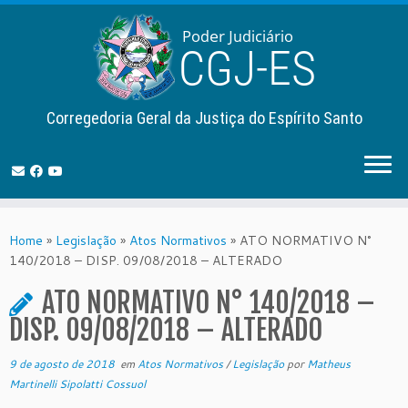
Corregedoria Geral da Justiça do Espírito Santo
Skip
to
Home
»
Legislação
»
Atos Normativos
»
ATO NORMATIVO N°
content
140/2018 – DISP. 09/08/2018 – ALTERADO
ATO NORMATIVO N° 140/2018 –
DISP. 09/08/2018 – ALTERADO
9 de agosto de 2018
em
Atos Normativos
/
Legislação
por
Matheus
Martinelli Sipolatti Cossuol