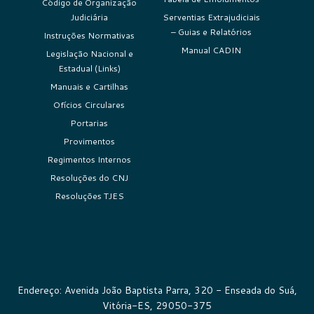
Código de Organização
Judiciária
Serventias Extrajudiciais
– Guias e Relatórios
Instruções Normativas
Manual CADIN
Legislação Nacional e
Estadual (Links)
Manuais e Cartilhas
Ofícios Circulares
Portarias
Provimentos
Regimentos Internos
Resoluções do CNJ
Resoluções TJES
Endereço: Avenida João Baptista Parra, 320 - Enseada do Suá,
Vitória-ES, 29050-375