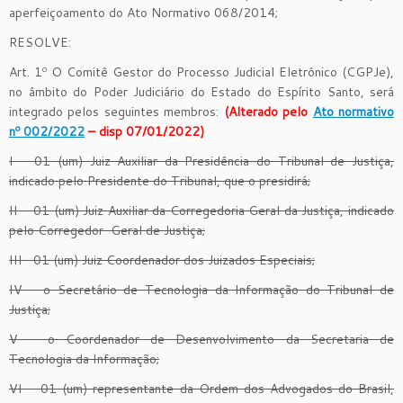
aperfeiçoamento do Ato Normativo 068/2014;
RESOLVE:
Art. 1º O Comitê Gestor do Processo Judicial Eletrônico (CGPJe),
no âmbito do Poder Judiciário do Estado do Espírito Santo, será
integrado pelos seguintes membros:
(Alterado pelo
Ato normativo
nº 002/2022
– disp 07/01/2022)
I – 01 (um) Juiz Auxiliar da Presidência do Tribunal de Justiça,
indicado pelo Presidente do Tribunal, que o presidirá;
II – 01 (um) Juiz Auxiliar da Corregedoria Geral da Justiça, indicado
pelo Corregedor-Geral de Justiça;
III– 01 (um) Juiz Coordenador dos Juizados Especiais;
IV – o Secretário de Tecnologia da Informação do Tribunal de
Justiça;
V – o Coordenador de Desenvolvimento da Secretaria de
Tecnologia da Informação;
VI – 01 (um) representante da Ordem dos Advogados do Brasil,