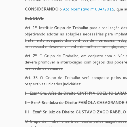
CONSIDERANDO
o
Ato Normativo nº 004/2015
,
que au
RESOLVE:
Art.
1
º.
Instituir
Grupo de Trabalho
p
ara a realização da
objetivando adotar as soluções necessárias para implan
tratamento adequado dos conflitos de interesses, reduçã
processual e desenvolvimento de políticas pedagógicas, q
A
rt.
2
º.
O Grupo de Trabalho, em conjunto com o Núc
deverá promover a interlocução com órgãos dos poderes
realidade da comarca.
Art.
3
º.
O Grupo de Trabalho será composto pelos magi
respectivas unidades judiciárias:
I
–
Exm
ª
Sr
a.
Ju
íza
de Direito
CINT
H
YA COELHO LARAN
I
I
–
Exm
ª
Sr
a.
Ju
íza
de Direito
FABÍOLA CASAGRANDE 
III- Exmº Sr. Juiz de Direito
GUSTAVO ZAGO RABELO
O Grupo de Trabalho será composto pelos magistrados a