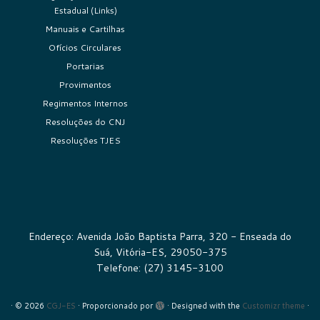
Estadual (Links)
Manuais e Cartilhas
Ofícios Circulares
Portarias
Provimentos
Regimentos Internos
Resoluções do CNJ
Resoluções TJES
Endereço: Avenida João Baptista Parra, 320 - Enseada do
Suá, Vitória-ES, 29050-375
Telefone: (27) 3145-3100
·
© 2026
CGJ-ES
·
Proporcionado por
·
Designed with the
Customizr theme
·