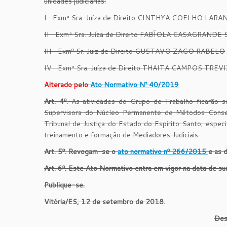
unidades judiciárias:
I- Exmª Sra. Juíza de Direito CINTHYA COELHO LARA
II- Exmª Sra. Juíza de Direito FABÍOLA CASAGRANDE
III- Exmº Sr. Juiz de Direito GUSTAVO ZAGO RABELO
IV- Exmª Sra. Juíza de Direito THAITA CAMPOS TREV
Alterado pelo
Ato Normativo N° 40/2019
A
rt.
4
º
.
As atividades do Grupo de Trabalho ficarã
Supervisora do Núcleo Permanente de Métodos Cons
Tribunal de Justiça do Estado do Espírito Santo, espe
treinamento e formação de Mediadores Judiciais.
A
rt.
5
º
.
Revogam-se
o
ato normativo
nº
266/2015
e
as 
Art.
6
º.
Este Ato Normativo entra em vigor na data de sua
Publique-se.
Vitória/ES,
12 de setembro de 2018.
Des