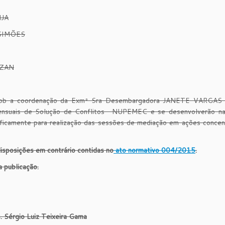
NJA
 SIMÕES
IZAN
o sob a coordenação da Exmª Sra Desembargadora JANETE VARGA
ensuais de Solução de Conflitos- NUPEMEC e se desenvolverão n
cificamente para realização das sessões de mediação em ações conce
disposições em contrário contidas no
ato normativo
004/2015
.
 publicação.
.
Sérgio Luiz Teixeira Gama