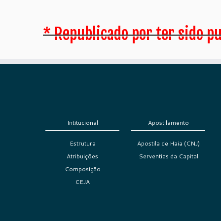
* Republicado por ter sido p
Intitucional
Apostilamento
Estrutura
Apostila de Haia (CNJ)
Atribuições
Serventias da Capital
Composição
CEJA