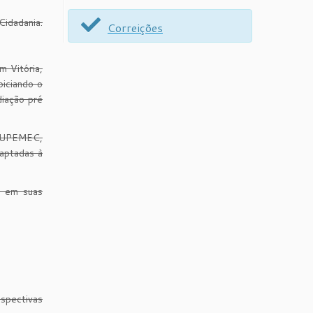
Cidadania.
Correições
m Vitória,
piciando o
diação pré
 NUPEMEC,
daptadas à
s em suas
spectivas