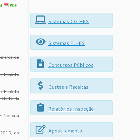
Sistemas CGJ-ES
Sistemas PJ-ES
Comarca de
Concursos Públicos
 Espírito
Custas e Receitas
 Espírito
e Chefe da
Relatórios Inspeção
e forma a
Apostilamento
/2010, do