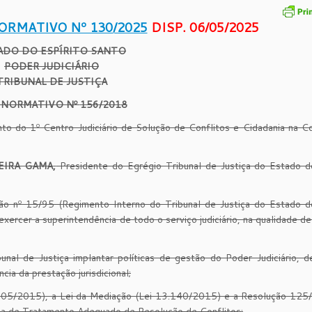
ORMATIVO Nº 130/2025
DISP. 06/05/2025
ADO DO ESPÍRITO SANTO
PODER JUDICIÁRIO
TRIBUNAL DE JUSTIÇA
 NORMATIVO Nº
156
/201
8
nto do 1º Centro Judiciário de Solução de Conflitos e Cidadania na 
XEIRA GAMA
,
Presidente do Egrégio Tribunal de Justiça do Estado do
o nº 15/95 (Regimento Interno do Tribunal de Justiça do Estado do
exercer a superintendência de todo o serviço judiciário, na qualidade d
al de Justiça implantar políticas de gestão do Poder Judiciário, d
ncia da prestação jurisdicional;
.105/2015), a Lei da Mediação (Lei 13.140/2015) e a Resolução 125
tica de Tratamento Adequado de Resolução de Conflitos;