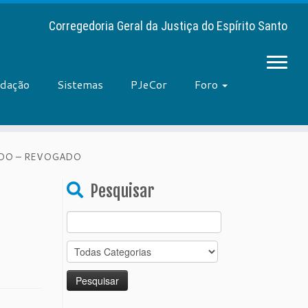
Corregedoria Geral da Justiça do Espírito Santo
adação
Sistemas
PJeCor
Foro
RADO – REVOGADO
Pesquisar
Search
for: