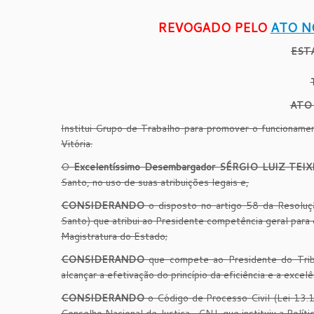
REVOGADO PELO
ATO N
EST
A
TO
Institui Grupo de Trabalho para promover o funcioname
Vitória.
O
Excelentíssimo Desembargador
SÉRGIO LUIZ TEI
Santo, no uso de suas atribuições legais e,
CONSIDERANDO
o disposto no artigo 58 da Resoluçã
Santo) que atribui ao Presidente competência geral para 
Magistratura do Estado;
CONSIDERANDO
que compete ao Presidente do Tribun
alcançar a efetivação do princípio da eficiência e a excelê
CONSIDERANDO
o Código de Processo Civil (Lei 13
Conselho Nacional de Justiça- CNJ, que instituiu a Polí