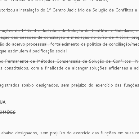
torizou a instalação do 1º Centro Judiciário de Solução de Conflitos e 
s ações do 1º Centro Judiciário de Solução de Conflitos e Cidadania, e
tação das sessões de conciliação e mediação no Juízo de Vitória, pro
o do acervo processual, fortalecimento da política de conciliação/me
ue estimulem à pacificação social.
leo Permanente de Métodos Consensuais de Solução de Conflitos-
 constituídos, com a finalidade de alcançar soluções eficientes e a
strados abaixo designados, sem prejuízo do exercício das funçõe
JA
SIMÕES
baixo designados, sem prejuízo do exercício das funções em suas re