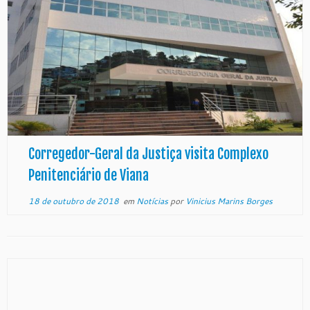
Corregedor-Geral da Justiça visita Complexo
Penitenciário de Viana
18 de outubro de 2018
em
Notícias
por
Vinicius Marins Borges