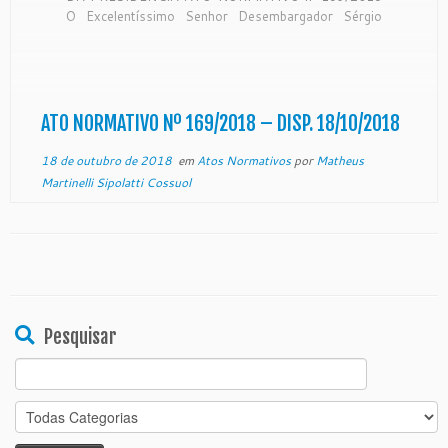
O Excelentíssimo Senhor Desembargador Sérgio
Luiz Teixeira Gama, Presidente do Egrégio Tribunal
de Justiça do Estado do Espírito Santo, no uso de
suas atribuições legais, CONSIDERANDO o teor do
expediente protocolado neste Egrégio Tribunal […]
ATO NORMATIVO Nº 169/2018 – DISP. 18/10/2018
18 de outubro de 2018
em
Atos Normativos
por
Matheus
Martinelli Sipolatti Cossuol
Pesquisar
Search
for: