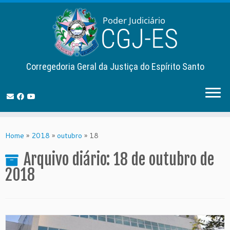
Corregedoria Geral da Justiça do Espírito Santo
Skip
to
Home
»
2018
»
outubro
»
18
content
Arquivo diário:
18 de outubro de
2018