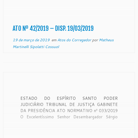
NESTA DATA ATO Nº 42/2019 O
EXCELENTÍSSIMO SENHOR DESEMBARGADOR
SAMUEL MEIRA BRASIL JÚNIOR, CORREGEDOR
GERAL DA JUSTIÇA DO ESTADO DO ESPIRITO
SANTO, NO USO DE SUAS ATRIBUIÇÕES E
ATO Nº 42/2019 – DISP. 19/03/2019
CONSIDERANDO o que dispõe […]
19 de março de 2019
em
Atos do Corregedor
por
Matheus
Martinelli Sipolatti Cossuol
ESTADO DO ESPÍRITO SANTO PODER
JUDICIÁRIO TRIBUNAL DE JUSTIÇA GABINETE
DA PRESIDÊNCIA ATO NORMATIVO nº 033/2019
O Excelentíssimo Senhor Desembargador Sérgio
Luiz Teixeira Gama, Presidente do Egrégio Tribunal
de Justiça do Estado do Espírito Santo, no uso de
suas atribuições legais, CONSIDERANDO o teor do