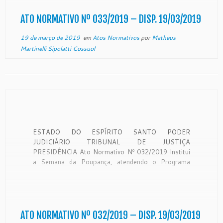
expediente protocolado neste Egrégio Tribunal […]
ATO NORMATIVO Nº 033/2019 – DISP. 19/03/2019
19 de março de 2019
em
Atos Normativos
por
Matheus
Martinelli Sipolatti Cossuol
ESTADO DO ESPÍRITO SANTO PODER
JUDICIÁRIO TRIBUNAL DE JUSTIÇA
PRESIDÊNCIA Ato Normativo Nº 032/2019 Institui
a Semana da Poupança, atendendo o Programa
“Resolve” do Conselho Nacional de Justiça – CNJ,
envolvendo processos relativos aos expurgos
inflacionários nas contas de poupança , em trâmite
nas Comarcas de Aracruz, Cariacica, Fundão,
Guarapari, […]
ATO NORMATIVO Nº 032/2019 – DISP. 19/03/2019