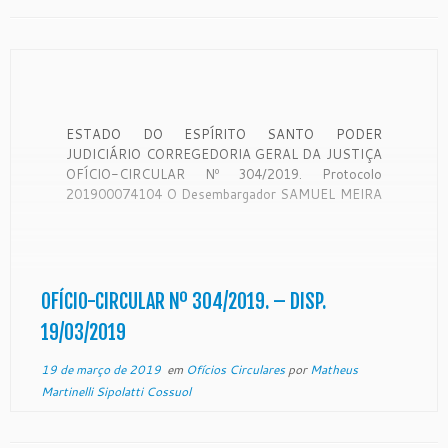
ESTADO DO ESPÍRITO SANTO PODER
JUDICIÁRIO CORREGEDORIA GERAL DA JUSTIÇA
OFÍCIO-CIRCULAR Nº 304/2019. Protocolo
201900074104 O Desembargador SAMUEL MEIRA
BRASIL JUNIOR. Corregedor-Geral da Justiça do
Estado do Espírito Santo, no uso de suas
atribuições legais: CONSIDERANDO que a
Corregedoria Geral da Justiça é órgão de
fiscalização, disciplina e orientação administrativa,
OFÍCIO-CIRCULAR Nº 304/2019. – DISP.
com circunscrição em […]
19/03/2019
19 de março de 2019
em
Ofícios Circulares
por
Matheus
Martinelli Sipolatti Cossuol