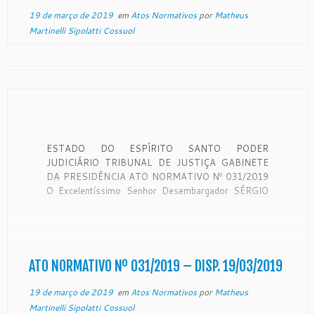
19 de março de 2019
em
Atos Normativos
por
Matheus
Martinelli Sipolatti Cossuol
ESTADO DO ESPÍRITO SANTO PODER
JUDICIÁRIO TRIBUNAL DE JUSTIÇA GABINETE
DA PRESIDÊNCIA ATO NORMATIVO Nº 031/2019
O Excelentíssimo Senhor Desembargador SÉRGIO
LUIZ TEIXEIRA GAMA, Presidente do Egrégio
Tribunal de Justiça do Estado do Espírito Santo, no
uso de suas atribuições legais e, CONSIDERANDO
o disposto no artigo 58, da Resolução […]
ATO NORMATIVO Nº 031/2019 – DISP. 19/03/2019
19 de março de 2019
em
Atos Normativos
por
Matheus
Martinelli Sipolatti Cossuol