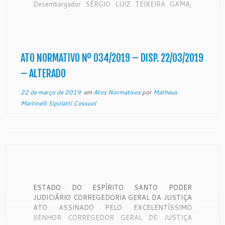
Desembargador SÉRGIO LUIZ TEIXEIRA GAMA,
Presidente do Egrégio Tribunal de Justiça do Estado
do Espírito Santo, no uso de suas atribuições
legais, e RESOLVE: Art. 1º – ALTERAR o Ato
Normativo n° 062/2018, publicado […]
ATO NORMATIVO Nº 034/2019 – DISP. 22/03/2019
– ALTERADO
22 de março de 2019
em
Atos Normativos
por
Matheus
Martinelli Sipolatti Cossuol
ESTADO DO ESPÍRITO SANTO PODER
JUDICIÁRIO CORREGEDORIA GERAL DA JUSTIÇA
ATO ASSINADO PELO EXCELENTÍSSIMO
SENHOR CORREGEDOR GERAL DE JUSTIÇA