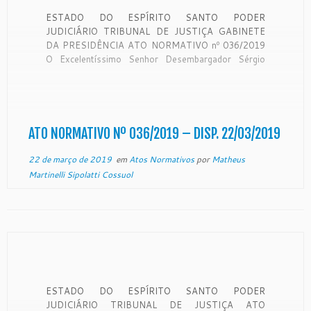
ESTADO DO ESPÍRITO SANTO PODER
JUDICIÁRIO TRIBUNAL DE JUSTIÇA GABINETE
DA PRESIDÊNCIA ATO NORMATIVO nº 036/2019
O Excelentíssimo Senhor Desembargador Sérgio
Luiz Teixeira Gama, Presidente do Egrégio Tribunal
de Justiça do Estado do Espírito Santo, no uso de
suas atribuições legais, CONSIDERANDO o teor do
expediente protocolado neste Egrégio Tribunal […]
ATO NORMATIVO Nº 036/2019 – DISP. 22/03/2019
22 de março de 2019
em
Atos Normativos
por
Matheus
Martinelli Sipolatti Cossuol
ESTADO DO ESPÍRITO SANTO PODER
JUDICIÁRIO TRIBUNAL DE JUSTIÇA ATO