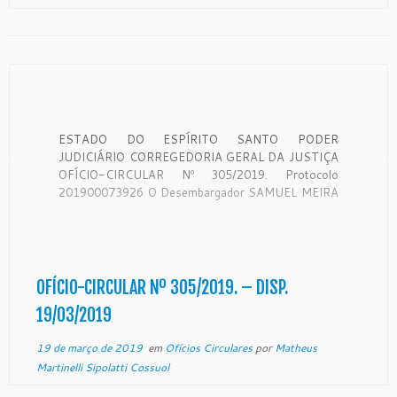
ESTADO DO ESPÍRITO SANTO PODER
JUDICIÁRIO CORREGEDORIA GERAL DA JUSTIÇA
OFÍCIO-CIRCULAR Nº 305/2019. Protocolo
201900073926 O Desembargador SAMUEL MEIRA
BRASIL JUNIOR. Corregedor-Geral da Justiça do
Estado do Espírito Santo, no uso de suas
atribuições legais: CONSIDERANDO que a
Corregedoria Geral da Justiça é órgão de
fiscalização, disciplina e orientação administrativa,
OFÍCIO-CIRCULAR Nº 305/2019. – DISP.
com circunscrição em […]
19/03/2019
19 de março de 2019
em
Ofícios Circulares
por
Matheus
Martinelli Sipolatti Cossuol