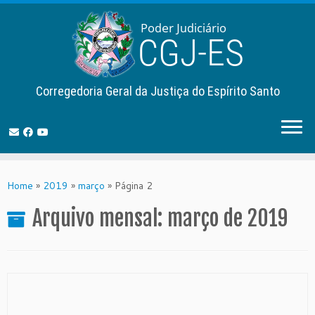
Corregedoria Geral da Justiça do Espírito Santo
Skip
to
Home
»
2019
»
março
»
Página 2
content
Arquivo mensal:
março de 2019