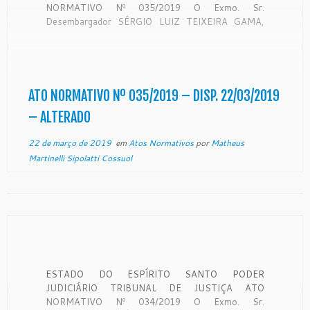
NORMATIVO Nº 035/2019 O Exmo. Sr.
Desembargador SÉRGIO LUIZ TEIXEIRA GAMA,
Presidente do Egrégio Tribunal de Justiça do Estado
do Espírito Santo, no uso de suas atribuições
legais, e RESOLVE: Art. 1º – ALTERAR o Ato
Normativo n° 063/2018, publicado no Diário […]
ATO NORMATIVO Nº 035/2019 – DISP. 22/03/2019
– ALTERADO
22 de março de 2019
em
Atos Normativos
por
Matheus
Martinelli Sipolatti Cossuol
ESTADO DO ESPÍRITO SANTO PODER
JUDICIÁRIO TRIBUNAL DE JUSTIÇA ATO
NORMATIVO Nº 034/2019 O Exmo. Sr.