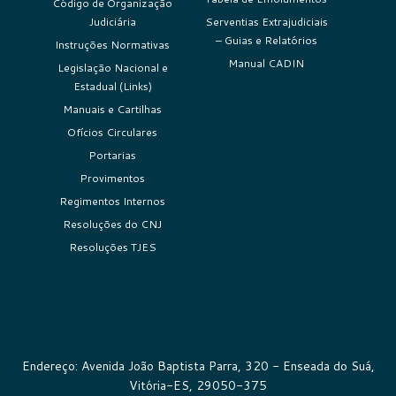
Código de Organização
Judiciária
Serventias Extrajudiciais
– Guias e Relatórios
Instruções Normativas
Manual CADIN
Legislação Nacional e
Estadual (Links)
Manuais e Cartilhas
Ofícios Circulares
Portarias
Provimentos
Regimentos Internos
Resoluções do CNJ
Resoluções TJES
Endereço: Avenida João Baptista Parra, 320 - Enseada do Suá,
Vitória-ES, 29050-375