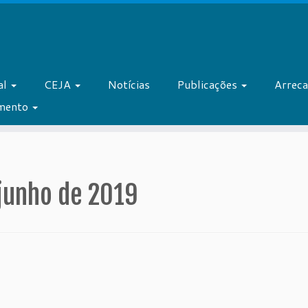
al
CEJA
Notícias
Publicações
Arrec
amento
junho de 2019