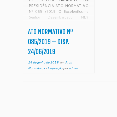
DE JUSTIÇA GABINETE DA
PRESIDÊNCIA ATO NORMATIVO
Nº 085 /2019 O Excelentíssimo
Senhor Desembargador NEY
BATISTA COUTINHO, Presidente
em Exercício do Egrégio Tribunal de
ATO NORMATIVO Nº
Justiça do Estado do Espírito
Santo, no uso de suas atribuições
085/2019 – DISP.
legais e, CONSIDERANDO o
24/06/2019
disposto no artigo 58, […]
24 de junho de 2019
em
Atos
Normativos
/
Legislação
por
admin