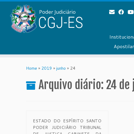
Institucion
Apostil
Skip
to
Home
»
2019
»
junho
»
24
content
Arquivo diário:
24 de 
ESTADO DO ESPÍRITO SANTO
PODER JUDICIÁRIO TRIBUNAL