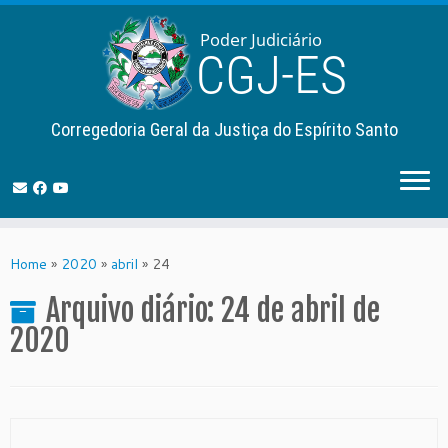
Corregedoria Geral da Justiça do Espírito Santo
Skip
to
Home
»
2020
»
abril
»
24
content
Arquivo diário:
24 de abril de
2020