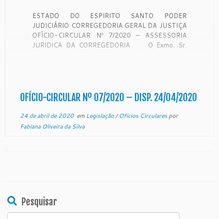
ESTADO DO ESPIRITO SANTO PODER
JUDICIÁRIO CORREGEDORIA GERAL DA JUSTIÇA
OFÍCIO-CIRCULAR Nº 7/2020 – ASSESSORIA
JURIDICA DA CORREGEDORIA O Exmo. Sr.
Desembargador Corregedor Geral da Justiça do
Estado do Espírito Santo, Desembargador NEY
BATISTA COUTINHO no uso de suas atribuições
legais e: CONSIDERANDO que a Corregedoria Geral
da Justiça é órgão de fiscalização, disciplinar e […]
OFÍCIO-CIRCULAR Nº 07/2020 – DISP. 24/04/2020
24 de abril de 2020
em
Legislação
/
Ofícios Circulares
por
Fabiana Oliveira da Silva
Pesquisar
Search