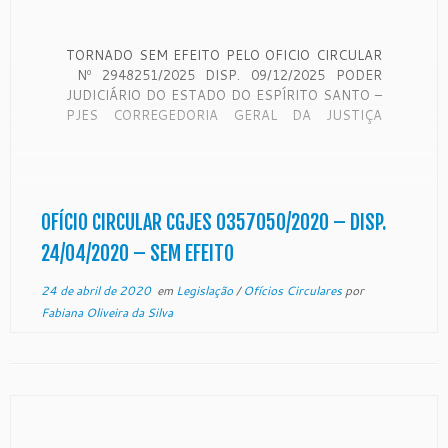
TORNADO SEM EFEITO PELO OFICIO CIRCULAR
Nº 2948251/2025 DISP. 09/12/2025 PODER
JUDICIÁRIO DO ESTADO DO ESPÍRITO SANTO –
PJES CORREGEDORIA GERAL DA JUSTIÇA
OFÍCIO CIRCULAR CGJES 0357050/7006898-
47.2019.8.08.0000 O Desembargador NEY
BATISTA COUTINHO, Corregedor-Geral da
Justiça, no uso de suas atribuições e,
CONSIDERANDO que a Corregedoria Geral da
OFÍCIO CIRCULAR CGJES 0357050/2020 – DISP.
Justiça é órgão de ﬁscalização, disciplina […]
24/04/2020 – SEM EFEITO
24 de abril de 2020
em
Legislação
/
Ofícios Circulares
por
Fabiana Oliveira da Silva