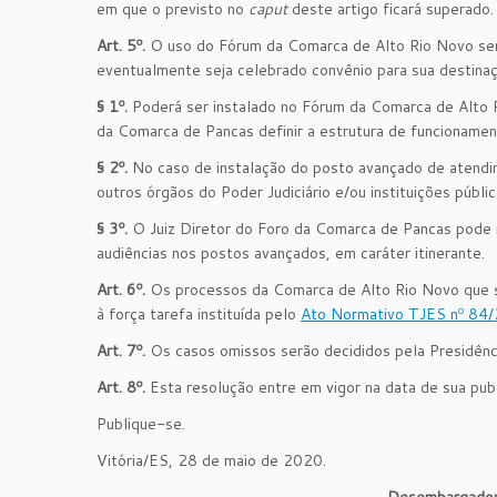
em que o previsto no
caput
deste artigo ficará superado.
Art. 5º.
O uso do Fórum da Comarca de Alto Rio Novo será
eventualmente seja celebrado convênio para sua destinaç
§ 1º.
Poderá ser instalado no Fórum da Comarca de Alto 
da Comarca de Pancas definir a estrutura de funcionamen
§ 2º.
No caso de instalação do posto avançado de atendim
outros órgãos do Poder Judiciário e/ou instituições públi
§ 3º.
O Juiz Diretor do Foro da Comarca de Pancas pode in
audiências nos postos avançados, em caráter itinerante.
Art. 6º.
Os processos da Comarca de Alto Rio Novo que 
à força tarefa instituída pelo
Ato Normativo TJES nº 84
Art. 7º.
Os casos omissos serão decididos pela Presidênc
Art. 8º.
Esta resolução entre em vigor na data de sua publ
Publique-se.
Vitória/ES, 28 de maio de 2020.
Desembargad