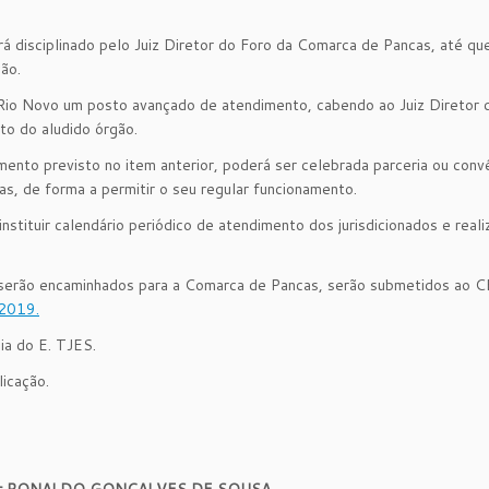
 disciplinado pelo Juiz Diretor do Foro da Comarca de Pancas, até qu
ão.
Rio Novo um posto avançado de atendimento, cabendo ao Juiz Diretor 
to do aludido órgão.
ento previsto no item anterior, poderá ser celebrada parceria ou conv
cas, de forma a permitir o seu regular funcionamento.
stituir calendário periódico de atendimento dos jurisdicionados e real
serão encaminhados para a Comarca de Pancas, serão submetidos ao 
/2019.
ia do E. TJES.
icação.
or RONALDO GONÇALVES DE SOUSA