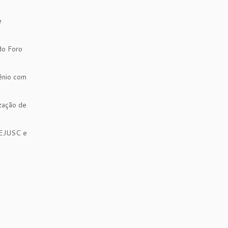
e
do Foro
ênio com
ização de
CEJUSC e