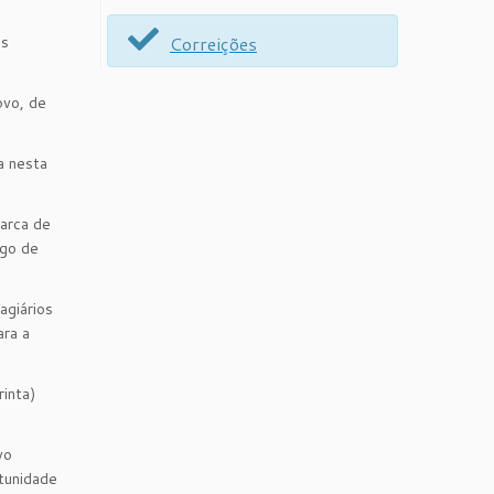
as
Correições
ovo, de
a nesta
arca de
igo de
agiários
ara a
inta)
vo
tunidade