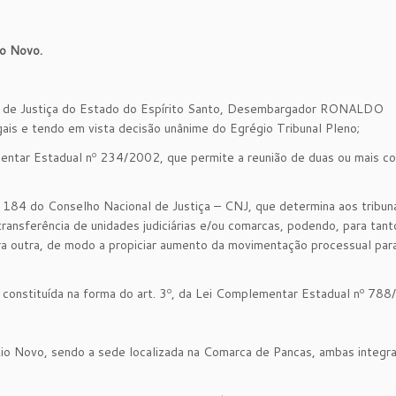
io Novo.
al de Justiça do Estado do Espírito Santo, Desembargador RONALDO
 e tendo em vista decisão unânime do Egrégio Tribunal Pleno;
mentar Estadual nº 234/2002, que permite a reunião de duas ou mais c
º 184 do Conselho Nacional de Justiça – CNJ, que determina aos tribuna
ransferência de unidades judiciárias e/ou comarcas, podendo, para tant
 para outra, de modo a propiciar aumento da movimentação processual pa
constituída na forma do art. 3º, da Lei Complementar Estadual nº 788
io Novo, sendo a sede localizada na Comarca de Pancas, ambas integr