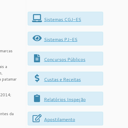
Sistemas CGJ-ES
Sistemas PJ-ES
omarcas
Concursos Públicos
is a
o,
Custas e Receitas
ra patamar
/2014;
Relatórios Inspeção
antes da
Apostilamento