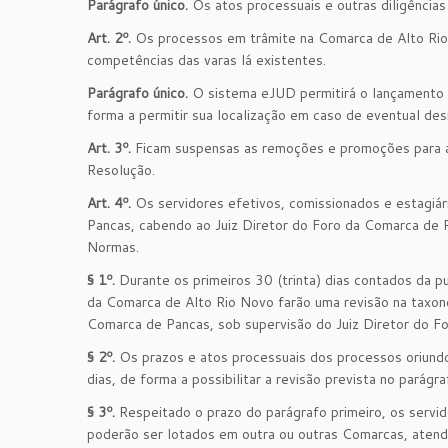
Parágrafo único.
Os atos processuais e outras diligências 
Art. 2º.
Os processos em trâmite na Comarca de Alto Rio 
competências das varas lá existentes.
Parágrafo único.
O sistema eJUD permitirá o lançamento d
forma a permitir sua localização em caso de eventual des
Art. 3º.
Ficam suspensas as remoções e promoções para a 
Resolução.
Art. 4º.
Os servidores efetivos, comissionados e estagiá
Pancas, cabendo ao Juiz Diretor do Foro da Comarca de P
Normas.
§ 1º.
Durante os primeiros 30 (trinta) dias contados da p
da Comarca de Alto Rio Novo farão uma revisão na taxono
Comarca de Pancas, sob supervisão do Juiz Diretor do F
§ 2º.
Os prazos e atos processuais dos processos oriundo
dias, de forma a possibilitar a revisão prevista no parágra
§ 3º.
Respeitado o prazo do parágrafo primeiro, os servi
poderão ser lotados em outra ou outras Comarcas, atende