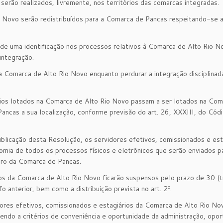
serão realizados, livremente, nos territórios das comarcas integradas.
Novo serão redistribuídos para a Comarca de Pancas respeitando-se 
e uma identificação nos processos relativos à Comarca de Alto Rio N
integração.
Comarca de Alto Rio Novo enquanto perdurar a integração disciplinad
rios lotados na Comarca de Alto Rio Novo passam a ser lotados na Com
ancas a sua localização, conforme previsão do art. 26, XXXIII, do Cód
ublicação desta Resolução, os servidores efetivos, comissionados e est
mia de todos os processos físicos e eletrônicos que serão enviados p
oro da Comarca de Pancas.
s da Comarca de Alto Rio Novo ficarão suspensos pelo prazo de 30 (tr
fo anterior, bem como a distribuição prevista no art. 2º.
dores efetivos, comissionados e estagiários da Comarca de Alto Rio No
ndo a critérios de conveniência e oportunidade da administração, opor