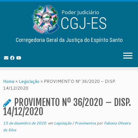
Corregedoria Geral da Justiça do Espírito Santo
Skip
to
Home
»
Legislação
»
PROVIMENTO Nº 36/2020 – DISP.
content
14/12/2020
PROVIMENTO Nº 36/2020 – DISP.
14/12/2020
15 de dezembro de 2020
em
Legislação
/
Provimentos
por
Fabiana Oliveira
da Silva