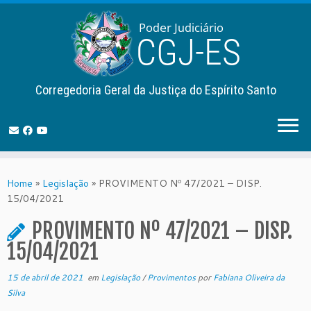
Corregedoria Geral da Justiça do Espírito Santo
Skip
to
Home
»
Legislação
»
PROVIMENTO Nº 47/2021 – DISP.
content
15/04/2021
PROVIMENTO Nº 47/2021 – DISP.
15/04/2021
15 de abril de 2021
em
Legislação
/
Provimentos
por
Fabiana Oliveira da
Silva