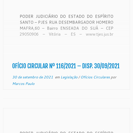
PODER JUDICIÁRIO DO ESTADO DO ESPÍRITO
SANTO – PJES RUA DESEMBARGADOR HOMERO
MAFRA,60 – Bairro ENSEADA DO SUÁ – CEP
29050906 – Vitória – ES – www.tjes.jus.br
OFÍCIO-CIRCULAR Nº 116/2021 – SECAO DE
MONITORAMENTO DE FORO EXTRAJUDICIAL
Vitória, 23 de setembro de 2021. De ordem
do Exmo. Sr. Desembargador Corregedor-Geral […]
OFÍCIO CIRCULAR Nº 116/2021 – DISP. 30/09/2021
30 de setembro de 2021
em
Legislação
/
Ofícios Circulares
por
Marcos Paulo