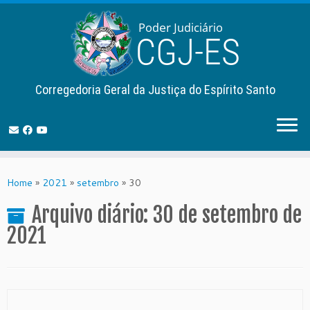
Corregedoria Geral da Justiça do Espírito Santo
Skip
to
Home
»
2021
»
setembro
»
30
content
Arquivo diário:
30 de setembro de
2021