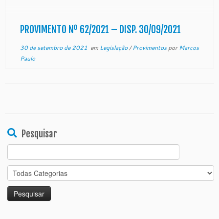
providências. O Desembargador Ney Batista
Coutinho, Corregedor Geral da Justiça do […]
PROVIMENTO Nº 62/2021 – DISP. 30/09/2021
30 de setembro de 2021
em
Legislação
/
Provimentos
por
Marcos
Paulo
Pesquisar
Search
for: