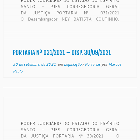
PODER JUDICIÁRIO DO ESTADO DO ESPÍRITO
SANTO – PJES CORREGEDORIA GERAL
DA JUSTIÇA PORTARIA Nº 031/2021
O Desembargador NEY BATISTA COUTINHO,
Corregedor-Geral da Justiça do Estado do Espírito
Santo, no uso de suas atribuições legais,
CONSIDERANDO o disposto no artigo 89, do
Código de Normas (Tomo I) da Corregedoria Geral
da Justiça, segundo […]
PORTARIA Nº 031/2021 – DISP. 30/09/2021
30 de setembro de 2021
em
Legislação
/
Portarias
por
Marcos
Paulo
PODER JUDICIÁRIO DO ESTADO DO ESPÍRITO
SANTO – PJES CORREGEDORIA GERAL
DA JUSTIÇA PORTARIA Nº 30/2021 O