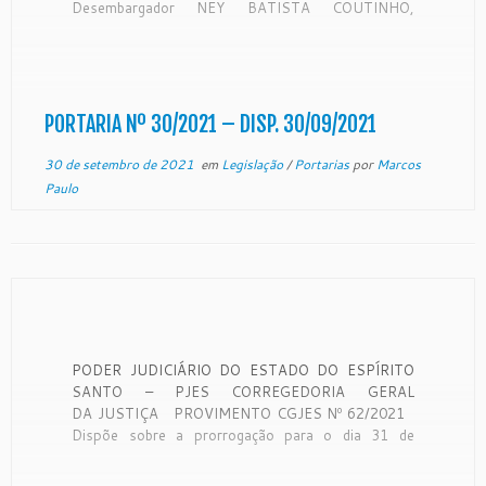
Desembargador NEY BATISTA COUTINHO,
Corregedor-Geral da Justiça do Estado do Espirito
Santo, no uso de suas atribuições legais,
CONSIDERANDO o disposto no artigo 89, do
Código de Normas (Tomo I) da Corregedoria Geral
da […]
PORTARIA Nº 30/2021 – DISP. 30/09/2021
30 de setembro de 2021
em
Legislação
/
Portarias
por
Marcos
Paulo
PODER JUDICIÁRIO DO ESTADO DO ESPÍRITO
SANTO – PJES CORREGEDORIA GERAL
DA JUSTIÇA PROVIMENTO CGJES Nº 62/2021
Dispõe sobre a prorrogação para o dia 31 de
dezembro de 2021 do prazo de vigência
do Provimento CGJES nº 57/2021, e dá outras