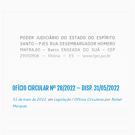
PODER JUDICIÁRIO DO ESTADO DO ESPÍRITO
SANTO – PJES RUA DESEMBARGADOR HOMERO
MAFRA,60 – Bairro ENSEADA DO SUÁ – CEP
29050906 – Vitória – ES – www.tjes.jus.br
OFÍCIO-CIRCULAR Nº 28/2022 – SECAO DE
MONITORAMENTO DE FORO EXTRAJUDICIAL
Vitória, 19 de maio de 2022. A Coordenadora de
Monitoramento de […]
OFÍCIO CIRCULAR Nº 28/2022 – DISP. 31/05/2022
31 de maio de 2022
em
Legislação
/
Ofícios Circulares
por
Rafael
Marques