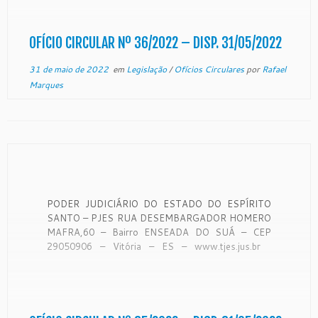
Vitória, 24 de maio de 2022. A Coordenadora de
Monitoramento de […]
OFÍCIO CIRCULAR Nº 36/2022 – DISP. 31/05/2022
31 de maio de 2022
em
Legislação
/
Ofícios Circulares
por
Rafael
Marques
PODER JUDICIÁRIO DO ESTADO DO ESPÍRITO
SANTO – PJES RUA DESEMBARGADOR HOMERO
MAFRA,60 – Bairro ENSEADA DO SUÁ – CEP
29050906 – Vitória – ES – www.tjes.jus.br
OFÍCIO-CIRCULAR Nº 35/2022 – SECAO DE
MONITORAMENTO DE FORO EXTRAJUDICIAL
Vitória, 19 de maio de 2022. A Coordenadora de
Monitoramento […]