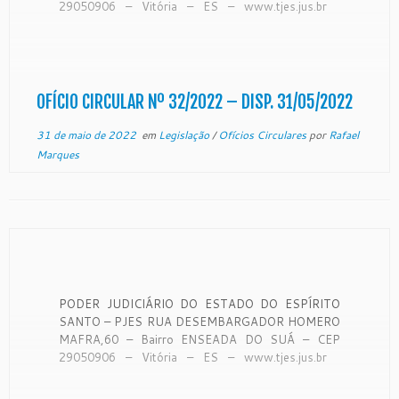
29050906 – Vitória – ES – www.tjes.jus.br
OFÍCIO-CIRCULAR Nº 32/2022 – SECAO DE
MONITORAMENTO DE FORO EXTRAJUDICIAL
Vitória, 19 de maio de 2022. A Coordenadora de
Monitoramento de […]
OFÍCIO CIRCULAR Nº 32/2022 – DISP. 31/05/2022
31 de maio de 2022
em
Legislação
/
Ofícios Circulares
por
Rafael
Marques
PODER JUDICIÁRIO DO ESTADO DO ESPÍRITO
SANTO – PJES RUA DESEMBARGADOR HOMERO
MAFRA,60 – Bairro ENSEADA DO SUÁ – CEP
29050906 – Vitória – ES – www.tjes.jus.br
OFÍCIO-CIRCULAR Nº 36/2022 – SECAO DE
MONITORAMENTO DE FORO EXTRAJUDICIAL