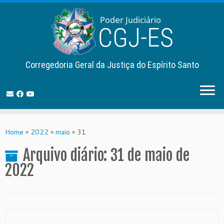
Corregedoria Geral da Justiça do Espírito Santo
Skip
to
Home
»
2022
»
maio
»
31
content
Arquivo diário:
31 de maio de
2022