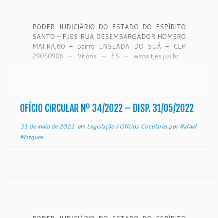
PODER JUDICIÁRIO DO ESTADO DO ESPÍRITO
SANTO – PJES RUA DESEMBARGADOR HOMERO
MAFRA,60 – Bairro ENSEADA DO SUÁ – CEP
29050906 – Vitória – ES – www.tjes.jus.br
OFÍCIO-CIRCULAR Nº 34/2022 – SECAO DE
MONITORAMENTO DE FORO EXTRAJUDICIAL
Vitória, 19 de maio de 2022. A Coordenadora de
Monitoramento de […]
OFÍCIO CIRCULAR Nº 34/2022 – DISP. 31/05/2022
31 de maio de 2022
em
Legislação
/
Ofícios Circulares
por
Rafael
Marques