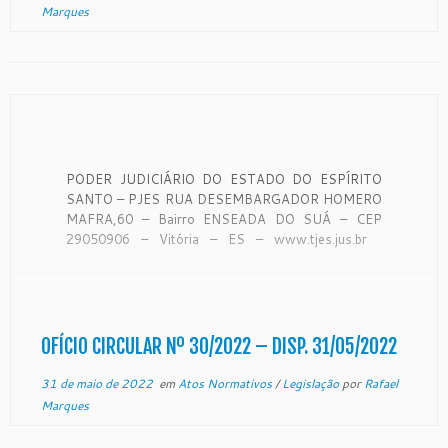
Marques
PODER JUDICIÁRIO DO ESTADO DO ESPÍRITO
SANTO – PJES RUA DESEMBARGADOR HOMERO
MAFRA,60 – Bairro ENSEADA DO SUÁ – CEP
29050906 – Vitória – ES – www.tjes.jus.br
OFÍCIO-CIRCULAR Nº 30/2022 – SECAO DE
MONITORAMENTO DE FORO EXTRAJUDICIAL
Vitória, 19 de maio de 2022. A Coordenadora de
Monitoramento de […]
OFÍCIO CIRCULAR Nº 30/2022 – DISP. 31/05/2022
31 de maio de 2022
em
Atos Normativos
/
Legislação
por
Rafael
Marques