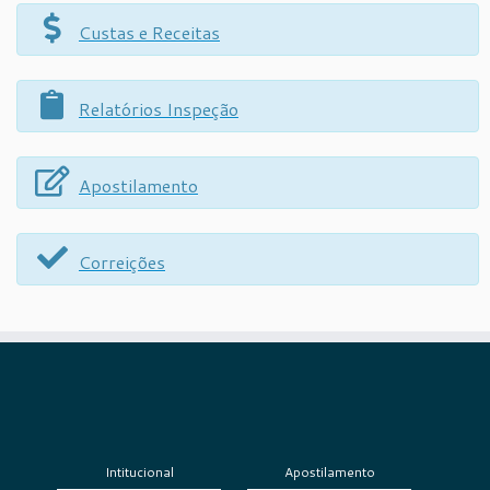
Custas e Receitas
Relatórios Inspeção
Apostilamento
Correições
Intitucional
Apostilamento