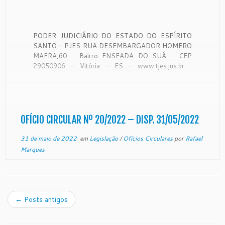
PODER JUDICIÁRIO DO ESTADO DO ESPÍRITO
SANTO – PJES RUA DESEMBARGADOR HOMERO
MAFRA,60 – Bairro ENSEADA DO SUÁ – CEP
29050906 – Vitória – ES – www.tjes.jus.br
OFÍCIO-CIRCULAR Nº 20/2022 – SECAO DE
MONITORAMENTO DE FORO EXTRAJUDICIAL
Vitória, 18 de maio de 2022. A Coordenadora de
Monitoramento de […]
OFÍCIO CIRCULAR Nº 20/2022 – DISP. 31/05/2022
31 de maio de 2022
em
Legislação
/
Ofícios Circulares
por
Rafael
Marques
←
Posts antigos