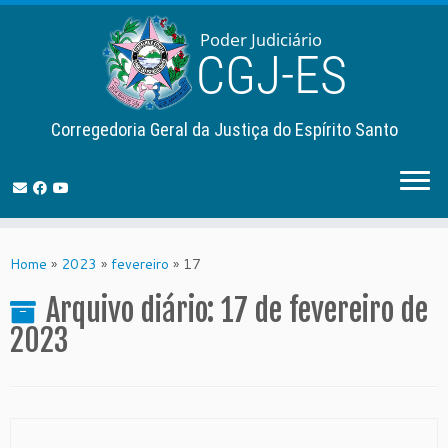
Corregedoria Geral da Justiça do Espírito Santo
Skip
to
Home
»
2023
»
fevereiro
»
17
content
Arquivo diário:
17 de fevereiro de
2023