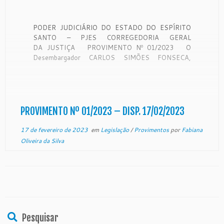
PODER JUDICIÁRIO DO ESTADO DO ESPÍRITO
SANTO – PJES CORREGEDORIA GERAL
DA JUSTIÇA PROVIMENTO Nº 01/2023 O
Desembargador CARLOS SIMÕES FONSECA,
Corregedor Geral da Justiça do Estado do Espírito
Santo, no uso de suas atribuições legais e,
CONSIDERANDO que a Corregedoria Geral da
Justiça do Estado do Espírito Santo é órgão […]
PROVIMENTO Nº 01/2023 – DISP. 17/02/2023
17 de fevereiro de 2023
em
Legislação
/
Provimentos
por
Fabiana
Oliveira da Silva
Pesquisar