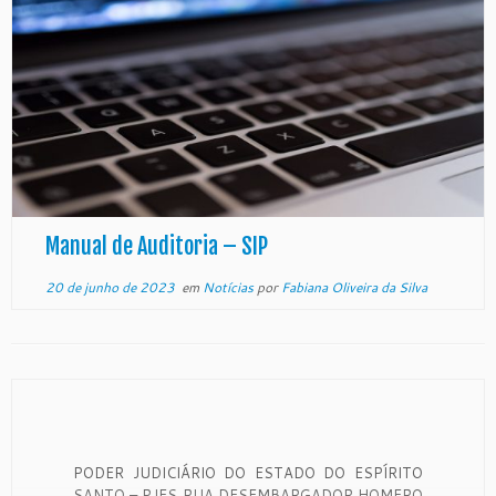
Manual de Auditoria – SIP
20 de junho de 2023
em
Notícias
por
Fabiana Oliveira da Silva
PODER JUDICIÁRIO DO ESTADO DO ESPÍRITO
SANTO – PJES RUA DESEMBARGADOR HOMERO