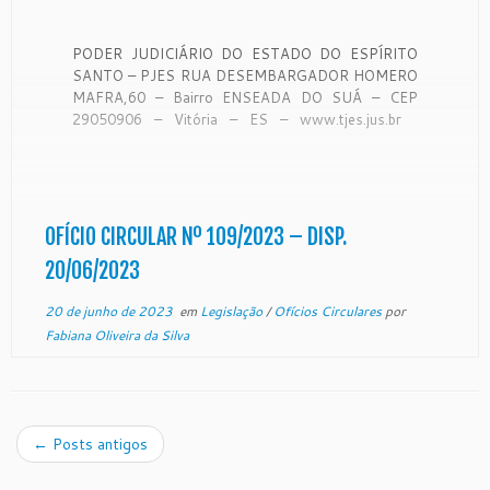
PODER JUDICIÁRIO DO ESTADO DO ESPÍRITO
SANTO – PJES RUA DESEMBARGADOR HOMERO
MAFRA,60 – Bairro ENSEADA DO SUÁ – CEP
29050906 – Vitória – ES – www.tjes.jus.br
OFÍCIO-CIRCULAR Nº 109/2023 – SECAO DE
MONITORAMENTO DE FORO EXTRAJUDICIAL
Vitória, 31 de maio de 2023. De ordem do Exmo.
Sr. […]
OFÍCIO CIRCULAR Nº 109/2023 – DISP.
20/06/2023
20 de junho de 2023
em
Legislação
/
Ofícios Circulares
por
Fabiana Oliveira da Silva
←
Posts antigos