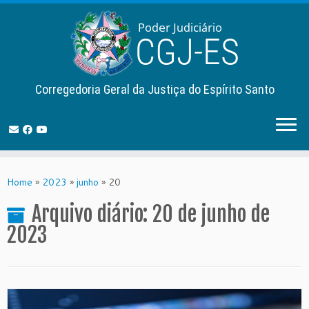
Corregedoria Geral da Justiça do Espírito Santo
Skip
to
Home
»
2023
»
junho
»
20
content
Arquivo diário:
20 de junho de
2023