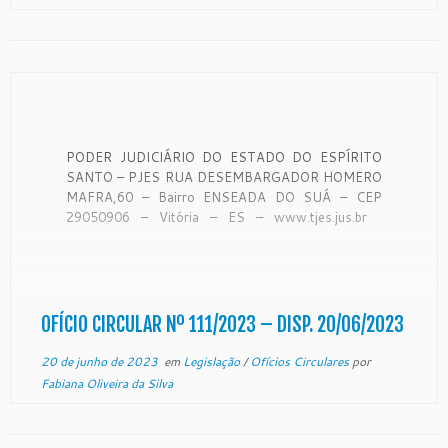
PODER JUDICIÁRIO DO ESTADO DO ESPÍRITO
SANTO – PJES RUA DESEMBARGADOR HOMERO
MAFRA,60 – Bairro ENSEADA DO SUÁ – CEP
29050906 – Vitória – ES – www.tjes.jus.br
OFÍCIO-CIRCULAR Nº 111/2023 – SECAO DE
MONITORAMENTO DE FORO EXTRAJUDICIAL
Vitória, 07 de junho de 2023. De ordem do Exmo.
Sr. […]
OFÍCIO CIRCULAR Nº 111/2023 – DISP. 20/06/2023
20 de junho de 2023
em
Legislação
/
Ofícios Circulares
por
Fabiana Oliveira da Silva