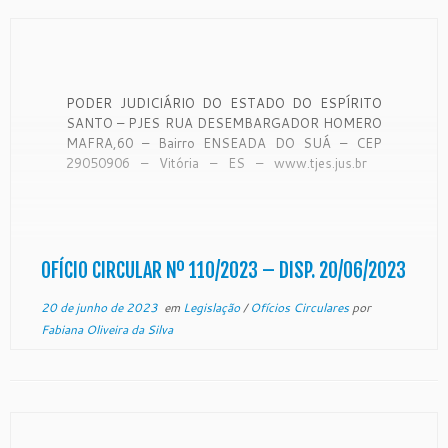
PODER JUDICIÁRIO DO ESTADO DO ESPÍRITO
SANTO – PJES RUA DESEMBARGADOR HOMERO
MAFRA,60 – Bairro ENSEADA DO SUÁ – CEP
29050906 – Vitória – ES – www.tjes.jus.br
OFÍCIO-CIRCULAR Nº 110/2023 – SECAO DE
MONITORAMENTO DE FORO EXTRAJUDICIAL
Vitória, 05 de junho de 2023. De ordem do Exmo.
Sr. […]
OFÍCIO CIRCULAR Nº 110/2023 – DISP. 20/06/2023
20 de junho de 2023
em
Legislação
/
Ofícios Circulares
por
Fabiana Oliveira da Silva