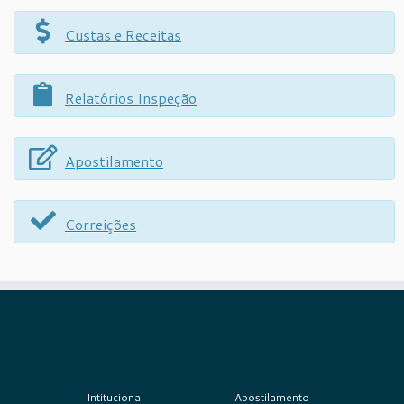
Custas e Receitas
Relatórios Inspeção
Apostilamento
Correições
Intitucional
Apostilamento