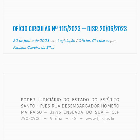
OFÍCIO-CIRCULAR Nº 115/2023 – SECAO DE
MONITORAMENTO DE FORO EXTRAJUDICIAL
Vitória, 15 de junho de 2023.
CONSIDERANDO que a Corregedoria Geral […]
OFÍCIO CIRCULAR Nº 115/2023 – DISP. 20/06/2023
20 de junho de 2023
em
Legislação
/
Ofícios Circulares
por
Fabiana Oliveira da Silva
PODER JUDICIÁRIO DO ESTADO DO ESPÍRITO
SANTO – PJES RUA DESEMBARGADOR HOMERO
MAFRA,60 – Bairro ENSEADA DO SUÁ – CEP
29050906 – Vitória – ES – www.tjes.jus.br
OFÍCIO-CIRCULAR Nº 114/2023 – SECAO DE
MONITORAMENTO DE FORO EXTRAJUDICIAL
Vitória, 15 de junho de 2023. A Coordenadora de