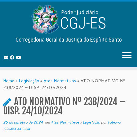
Corregedoria Geral da Justiça do Espírito Santo
Skip
to
Home
»
Legislação
»
Atos Normativos
»
ATO NORMATIVO Nº
content
238/2024 – DISP. 24/10/2024
ATO NORMATIVO Nº 238/2024 –
DISP. 24/10/2024
25 de outubro de 2024
em
Atos Normativos
/
Legislação
por
Fabiana
Oliveira da Silva