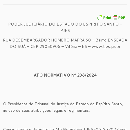
PODER JUDICIÁRIO DO ESTADO DO ESPÍRITO SANTO –
PJES
RUA DESEMBARGADOR HOMERO MAFRA,60 – Bairro ENSEADA
DO SUÁ – CEP 29050906 – Vitória – ES – www.tjes.jus.br
ATO NORMATIVO Nº 238/2024
O Presidente do Tribunal de Justiça do Estado do Espírito Santo,
no uso de suas atribuições legais e regimentais,
Considerando o disposto no Ato Normativo TJES nº 276/2022 que