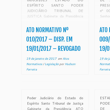
06/05/2025 ESTADO DO
DE 
ESPÍRITO SANTO PODER
PRES
JUDICIÁRIO TRIBUNAL DE
nº 0
JUSTIÇA Gabinete da Presidência
Senho
ATO NORMATIVO Nº 010/2017
Reze
Institui Grupo de Trabalho para
Egrég
ATO NORMATIVO Nº
ATO 
promover o funcionamento do 6º.
Estado
Centro Judiciário de Solução de
suas
010/2017 – DISP. EM
009/
Conflitos e Cidadania – CEJUSC –
CON
19/01/2017 – REVOGADO
19/0
COMARCA DE CACHOEIRO DE
expe
ITAPEMIRIM. O Excelentíssimo […]
Egrégi
19 de janeiro de 2017
em
Atos
19 de j
Normativos
/
Legislação
por
Hudson
Normat
Ferreira
Ferreira
Poder Judiciário do Estado do
ESTA
Espírito Santo Tribunal de Justiça
PODE
Gabinete da Presidência ATO
DE 