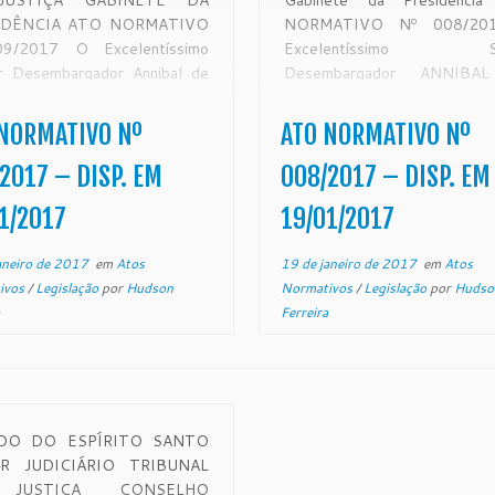
JUSTIÇA GABINETE DA
Gabinete da Presidênci
IDÊNCIA ATO NORMATIVO
NORMATIVO Nº 008/20
09/2017 O Excelentíssimo
Excelentíssimo Se
r Desembargador Annibal de
Desembargador ANNIBA
nde Lima, Presidente do
REZENDE LIMA, Presiden
io Tribunal de Justiça do
Egrégio Tribunal de Justi
NORMATIVO Nº
ATO NORMATIVO Nº
 do Espírito Santo, no uso de
Estado do Espírito Santo, no 
 atribuições legais e,
suas atribuições lega
2017 – DISP. EM
008/2017 – DISP. EM
SIDERANDO o teor do
CONSIDERANDO o dispos
1/2017
19/01/2017
diente protocolado neste
Resolução nº 185/2013, […]
o […]
aneiro de 2017
em
Atos
19 de janeiro de 2017
em
Atos
ivos
/
Legislação
por
Hudson
Normativos
/
Legislação
por
Hudso
Ferreira
DO DO ESPÍRITO SANTO
R JUDICIÁRIO TRIBUNAL
JUSTIÇA CONSELHO