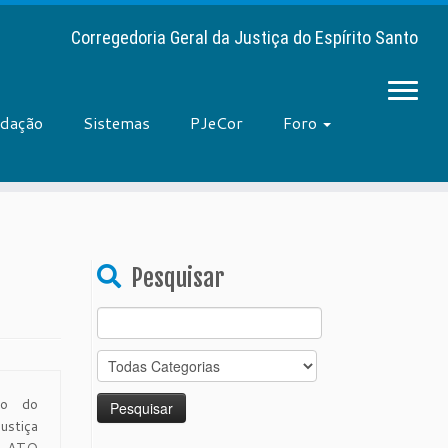
Corregedoria Geral da Justiça do Espírito Santo
adação
Sistemas
PJeCor
Foro
Pesquisar
Search
for:
do do
ustiça