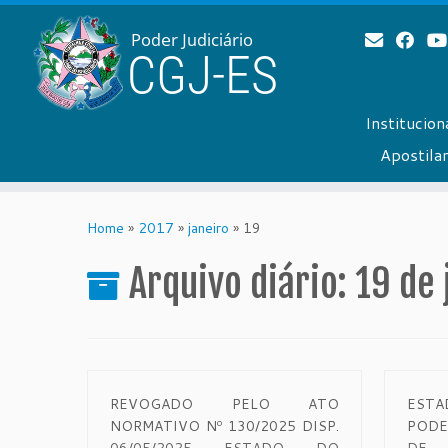
Institucion
Apostil
Skip
to
Home
»
2017
»
janeiro
»
19
content
Arquivo diário:
19 de 
REVOGADO PELO ATO
ESTA
NORMATIVO Nº 130/2025 DISP.
PODE