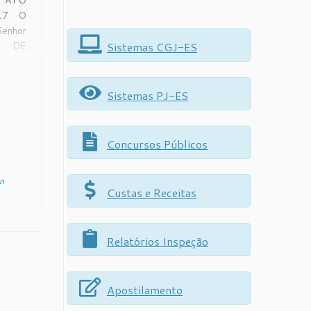
a ATO
17 O
nhor
Sistemas CGJ-ES
L DE
te do
ça do
uso de
Sistemas PJ-ES
is e,
to na
Concursos Públicos
n
Custas e Receitas
Relatórios Inspeção
Apostilamento