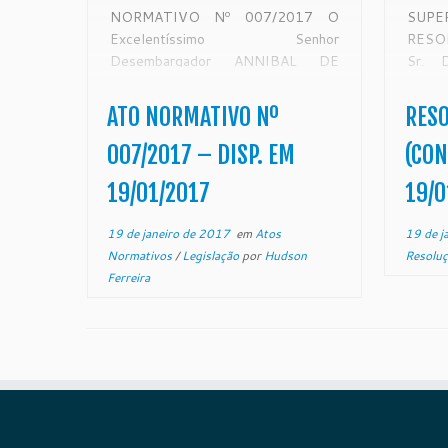
NORMATIVO Nº 007/2017 O
SUPE
Excelentíssimo Senhor
RESO
Desembargador ANNIBAL DE
Sr. 
REZENDE LIMA, Presidente do
Reze
Egrégio Tribunal de Justiça do
Tribu
ATO NORMATIVO Nº
RESO
Estado do Espírito Santo, no uso de
Espír
suas atribuições legais e,
atr
007/2017 – DISP. EM
(CON
CONSIDERANDO o disposto na
CONS
19/01/2017
19/0
Resolução nº 185/2013, […]
exped
2017.
19 de janeiro de 2017
em
Atos
19 de j
Normativos
/
Legislação
por
Hudson
Resolu
Ferreira