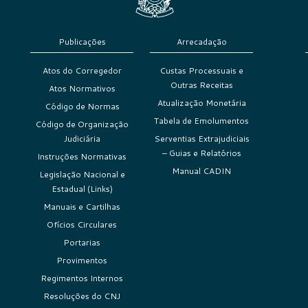
Publicações
Arrecadação
Atos do Corregedor
Custas Processuais e
Outras Receitas
Atos Normativos
Atualização Monetária
Código de Normas
Tabela de Emolumentos
Código de Organização
Judiciária
Serventias Extrajudiciais
– Guias e Relatórios
Instruções Normativas
Manual CADIN
Legislação Nacional e
Estadual (Links)
Manuais e Cartilhas
Ofícios Circulares
Portarias
Provimentos
Regimentos Internos
Resoluções do CNJ