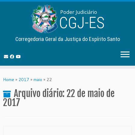
Corregedoria Geral da Justiça do Espírito Santo
Skip
to
Home
»
2017
»
maio
»
22
content
Arquivo diário:
22 de maio de
2017