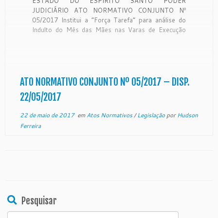
ESTADO DO ESPÍRITO SANTO PODER
JUDICIÁRIO ATO NORMATIVO CONJUNTO Nº
05/2017 Institui a “Força Tarefa” para análise do
Indulto do Mês das Mães nas Varas de Execução
Penal do Estado do Espírito Santo. O Exmº. Sr.
Desembargador ANNIBAL DE REZENDE LIMA, DD.
Presidente do Egrégio Tribunal de Justiça do Estado
[…]
ATO NORMATIVO CONJUNTO Nº 05/2017 – DISP.
22/05/2017
22 de maio de 2017
em
Atos Normativos
/
Legislação
por
Hudson
Ferreira
Pesquisar
Search