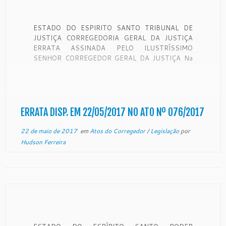
ESTADO DO ESPIRITO SANTO TRIBUNAL DE
JUSTIÇA CORREGEDORIA GERAL DA JUSTIÇA
ERRATA ASSINADA PELO ILUSTRÍSSIMO
SENHOR CORREGEDOR GERAL DA JUSTIÇA Na
redação do ATO Nº 076/2017, publicado em
17/05/2017, que cessou os efeitos do Ato
1047/2010, publicado em 07/06/2010, que
designou o Sr. CARLOS ALBERTO CORCINO DE
FREIRAS para responder […]
ERRATA DISP. EM 22/05/2017 NO ATO Nº 076/2017
22 de maio de 2017
em
Atos do Corregedor
/
Legislação
por
Hudson Ferreira