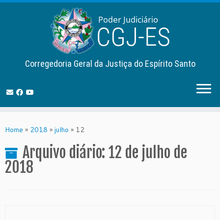
Corregedoria Geral da Justiça do Espírito Santo
Skip
to
Home
»
2018
»
julho
»
12
content
Arquivo diário:
12 de julho de
2018