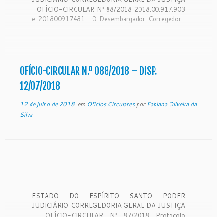
OFÍCIO-CIRCULAR Nº 88/2018 2018.00.917.903
e 201800917481 O Desembargador Corregedor-
Geral da Justiça do Estado do Espírito Santo, no
uso de suas atribuições legais: CONSIDERANDO
que a Corregedoria Geral da Justiça é órgão de
fiscalização, disciplina e orientação administrativa,
com […]
OFÍCIO-CIRCULAR N.º 088/2018 – DISP.
12/07/2018
12 de julho de 2018
em
Ofícios Circulares
por
Fabiana Oliveira da
Silva
ESTADO DO ESPÍRITO SANTO PODER
JUDICIÁRIO CORREGEDORIA GERAL DA JUSTIÇA
OFÍCIO-CIRCULAR Nº 87/2018 Protocolo