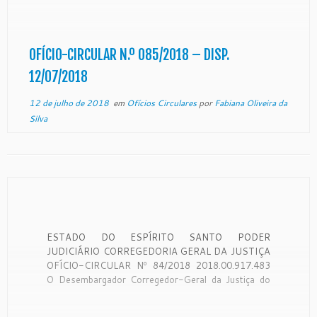
uso de suas atribuições legais: CONSIDERANDO
que a Corregedoria Geral da Justiça é órgão de
fiscalização, disciplina e orientação administrativa,
com […]
OFÍCIO-CIRCULAR N.º 085/2018 – DISP.
12/07/2018
12 de julho de 2018
em
Ofícios Circulares
por
Fabiana Oliveira da
Silva
ESTADO DO ESPÍRITO SANTO PODER
JUDICIÁRIO CORREGEDORIA GERAL DA JUSTIÇA
OFÍCIO-CIRCULAR Nº 84/2018 2018.00.917.483
O Desembargador Corregedor-Geral da Justiça do
Estado do Espírito Santo, no uso de suas
atribuições legais: CONSIDERANDO que a