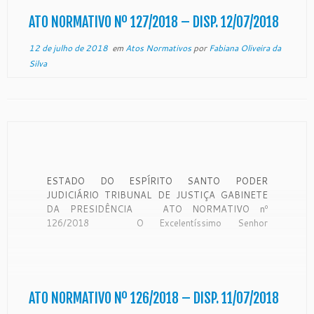
teor do expediente protocolado neste Egrégio […]
ATO NORMATIVO Nº 127/2018 – DISP. 12/07/2018
12 de julho de 2018
em
Atos Normativos
por
Fabiana Oliveira da
Silva
ESTADO DO ESPÍRITO SANTO PODER
JUDICIÁRIO TRIBUNAL DE JUSTIÇA GABINETE
DA PRESIDÊNCIA ATO NORMATIVO nº
126/2018 O Excelentíssimo Senhor
Desembargador Sérgio Luiz Teixeira Gama,
Presidente do Egrégio Tribunal de Justiça do Estado
do Espírito Santo, no uso de suas atribuições
legais, CONSIDERANDO que compete ao
Presidente do Tribunal […]
ATO NORMATIVO Nº 126/2018 – DISP. 11/07/2018