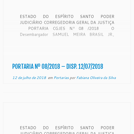
ESTADO DO ESPÍRITO SANTO PODER
JUDICIÁRIO CORREGEDORIA GERAL DA JUSTIÇA
PORTARIA CGJES N.º 08 /2018 O
Desembargador SAMUEL MEIRA BRASIL JR.,
Corregedor Geral da Justiça do Estado do Espírito
Santo, no uso de suas atribuições legais e
CONSIDERANDO que a Corregedoria Geral da
Justiça é órgão de fiscalização, […]
PORTARIA Nº 08/2018 – DISP. 12/07/2018
12 de julho de 2018
em
Portarias
por
Fabiana Oliveira da Silva
ESTADO DO ESPÍRITO SANTO PODER
JUDICIÁRIO CORREGEDORIA GERAL DA JUSTIÇA