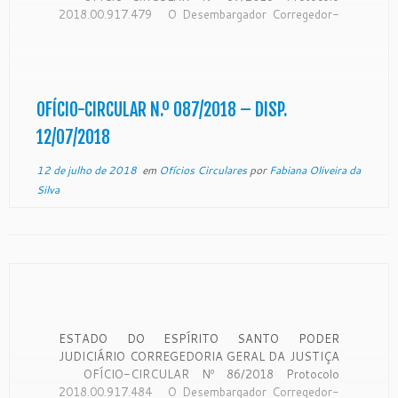
2018.00.917.479 O Desembargador Corregedor-
Geral da Justiça do Estado do Espírito Santo, no
uso de suas atribuições legais: CONSIDERANDO
que a Corregedoria Geral da Justiça é órgão de
fiscalização, disciplina e orientação administrativa,
com circunscrição […]
OFÍCIO-CIRCULAR N.º 087/2018 – DISP.
12/07/2018
12 de julho de 2018
em
Ofícios Circulares
por
Fabiana Oliveira da
Silva
ESTADO DO ESPÍRITO SANTO PODER
JUDICIÁRIO CORREGEDORIA GERAL DA JUSTIÇA
OFÍCIO-CIRCULAR Nº 86/2018 Protocolo
2018.00.917.484 O Desembargador Corregedor-