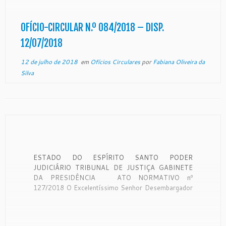
Corregedoria Geral da Justiça é órgão de
fiscalização, disciplina e orientação administrativa,
com circunscrição em todo o […]
OFÍCIO-CIRCULAR N.º 084/2018 – DISP.
12/07/2018
12 de julho de 2018
em
Ofícios Circulares
por
Fabiana Oliveira da
Silva
ESTADO DO ESPÍRITO SANTO PODER
JUDICIÁRIO TRIBUNAL DE JUSTIÇA GABINETE
DA PRESIDÊNCIA ATO NORMATIVO nº
127/2018 O Excelentíssimo Senhor Desembargador
Sérgio Luiz Teixeira Gama, Presidente do Egrégio
Tribunal de Justiça do Estado do Espírito Santo, no
uso de suas atribuições legais, CONSIDERANDO o