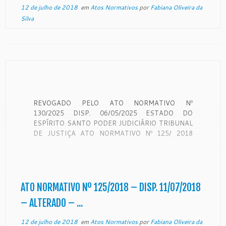
12 de julho de 2018
em
Atos Normativos
por
Fabiana Oliveira da
Silva
REVOGADO PELO ATO NORMATIVO Nº
130/2025 DISP. 06/05/2025 ESTADO DO
ESPÍRITO SANTO PODER JUDICIÁRIO TRIBUNAL
DE JUSTIÇA ATO NORMATIVO Nº 125/ 2018
Institui Grupo de Trabalho para promover o
funcionamento do 3º Centro Judiciário de Solução de
Conflitos e Cidadania. O Excelentíssimo
Desembargador SÉRGIO LUIZ TEIXEIRA GAMA,
Presidente do Egrégio Tribunal de […]
ATO NORMATIVO Nº 125/2018 – DISP. 11/07/2018
– ALTERADO – ...
12 de julho de 2018
em
Atos Normativos
por
Fabiana Oliveira da