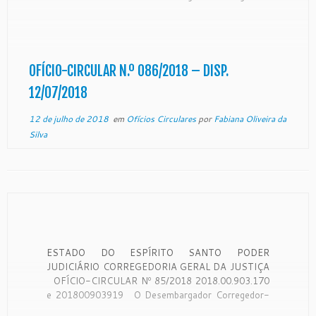
Geral da Justiça do Estado do Espírito Santo, no
uso de suas atribuições legais: CONSIDERANDO
que a Corregedoria Geral da Justiça é órgão de
fiscalização, disciplina e orientação administrativa,
com circunscrição […]
OFÍCIO-CIRCULAR N.º 086/2018 – DISP.
12/07/2018
12 de julho de 2018
em
Ofícios Circulares
por
Fabiana Oliveira da
Silva
ESTADO DO ESPÍRITO SANTO PODER
JUDICIÁRIO CORREGEDORIA GERAL DA JUSTIÇA
OFÍCIO-CIRCULAR Nº 85/2018 2018.00.903.170
e 201800903919 O Desembargador Corregedor-
Geral da Justiça do Estado do Espírito Santo, no