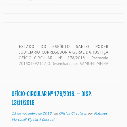
ESTADO DO ESPÍRITO SANTO PODER
JUDICIÁRIO CORREGEDORIA GERAL DA JUSTIÇA
OFÍCIO-CIRCULAR Nº 178/2018. Protocolo
201801592162 O Desembargador SAMUEL MEIRA
BRASIL JUNIOR, Corregedor-Geral da Justiça do
Estado do Espírito Santo, no uso de suas
atribuições legais: CONSIDERANDO que a
Corregedoria Geral da Justiça é órgão de
fiscalização, disciplina e orientação administrativa,
OFÍCIO-CIRCULAR Nº 178/2018. – DISP.
[…]
13/11/2018
13 de novembro de 2018
em
Ofícios Circulares
por
Matheus
Martinelli Sipolatti Cossuol