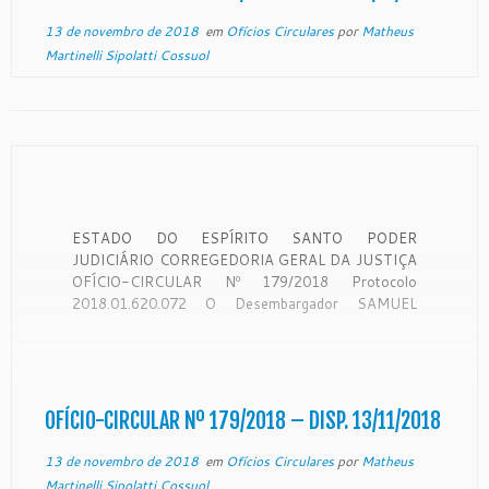
[…]
13 de novembro de 2018
em
Ofícios Circulares
por
Matheus
Martinelli Sipolatti Cossuol
ESTADO DO ESPÍRITO SANTO PODER
JUDICIÁRIO CORREGEDORIA GERAL DA JUSTIÇA
OFÍCIO-CIRCULAR Nº 179/2018 Protocolo
2018.01.620.072 O Desembargador SAMUEL
MEIRA BRASIL JUNIOR, Corregedor-Geral da
Justiça do Estado do Espírito Santo, no uso de suas
atribuições legais: CONSIDERANDO que a
Corregedoria Geral da Justiça é órgão de
fiscalização, disciplina e orientação administrativa,
OFÍCIO-CIRCULAR Nº 179/2018 – DISP. 13/11/2018
[…]
13 de novembro de 2018
em
Ofícios Circulares
por
Matheus
Martinelli Sipolatti Cossuol