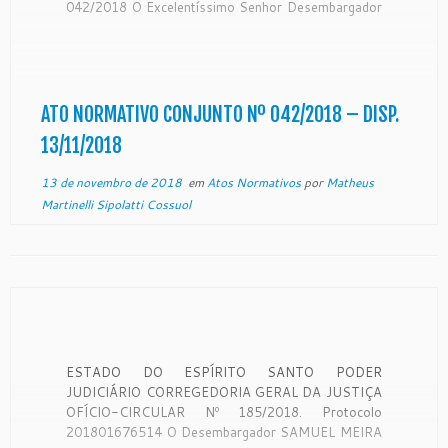
042/2018 O Excelentíssimo Senhor Desembargador
SÉRGIO LUIZ TEIXEIRA GAMA, Presidente do
Egrégio Tribunal de Justiça do Estado do Espírito
Santo, e o Excelentíssimo Senhor Desembargador
SAMUEL MEIRA BRASIL JUNIOR, Corregedor
Geral da Justiça do Estado do […]
ATO NORMATIVO CONJUNTO Nº 042/2018 – DISP.
13/11/2018
13 de novembro de 2018
em
Atos Normativos
por
Matheus
Martinelli Sipolatti Cossuol
ESTADO DO ESPÍRITO SANTO PODER
JUDICIÁRIO CORREGEDORIA GERAL DA JUSTIÇA
OFÍCIO-CIRCULAR Nº 185/2018. Protocolo
201801676514 O Desembargador SAMUEL MEIRA