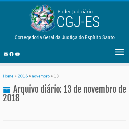
Corregedoria Geral da Justiça do Espírito Santo
Skip
to
Home
»
2018
»
novembro
»
13
content
Arquivo diário:
13 de novembro de
2018