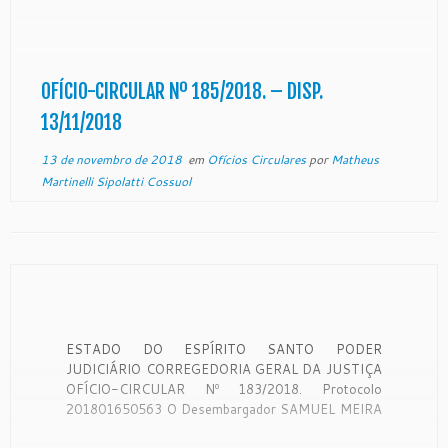
BRASIL JUNIOR, Corregedor-Geral da Justiça do
Estado do Espírito Santo, no uso de suas
atribuições legais: CONSIDERANDO que a
Corregedoria Geral da Justiça é órgão de
fiscalização, disciplina e orientação administrativa,
OFÍCIO-CIRCULAR Nº 185/2018. – DISP.
[…]
13/11/2018
13 de novembro de 2018
em
Ofícios Circulares
por
Matheus
Martinelli Sipolatti Cossuol
ESTADO DO ESPÍRITO SANTO PODER
JUDICIÁRIO CORREGEDORIA GERAL DA JUSTIÇA
OFÍCIO-CIRCULAR Nº 183/2018. Protocolo
201801650563 O Desembargador SAMUEL MEIRA
BRASIL JUNIOR, Corregedor-Geral da Justiça do