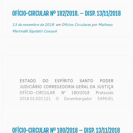
Corregedoria Geral da Justiça é órgão de
fiscalização, disciplina e orientação administrativa,
OFÍCIO-CIRCULAR Nº 182/2018. – DISP. 13/11/2018
[…]
13 de novembro de 2018
em
Ofícios Circulares
por
Matheus
Martinelli Sipolatti Cossuol
ESTADO DO ESPÍRITO SANTO PODER
JUDICIÁRIO CORREGEDORIA GERAL DA JUSTIÇA
OFÍCIO-CIRCULAR Nº 180/2018 Protocolo
2018.01.620.121 O Desembargador SAMUEL
MEIRA BRASIL JUNIOR, Corregedor-Geral da
Justiça do Estado do Espírito Santo, no uso de suas
atribuições legais: CONSIDERANDO que a
Corregedoria Geral da Justiça é órgão de
fiscalização, disciplina e orientação administrativa,
OFÍCIO-CIRCULAR Nº 180/2018 – DISP. 13/11/2018