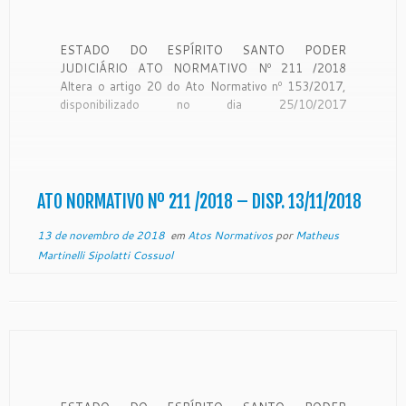
ESTADO DO ESPÍRITO SANTO PODER
JUDICIÁRIO ATO NORMATIVO Nº 211 /2018
Altera o artigo 20 do Ato Normativo nº 153/2017,
disponibilizado no dia 25/10/2017
CONSIDERANDO a previsão do art. 20, do Ato
Normativo nº 153/2017, publicado no e-diário de
25/10/17. CONSIDERANDO que existem meios
mais eficientes e eficazes, no que […]
ATO NORMATIVO Nº 211 /2018 – DISP. 13/11/2018
13 de novembro de 2018
em
Atos Normativos
por
Matheus
Martinelli Sipolatti Cossuol