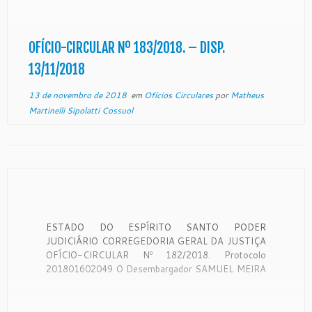
Estado do Espírito Santo, no uso de suas
atribuições legais: CONSIDERANDO que a
Corregedoria Geral da Justiça é órgão de
fiscalização, disciplina e orientação administrativa,
OFÍCIO-CIRCULAR Nº 183/2018. – DISP.
[…]
13/11/2018
13 de novembro de 2018
em
Ofícios Circulares
por
Matheus
Martinelli Sipolatti Cossuol
ESTADO DO ESPÍRITO SANTO PODER
JUDICIÁRIO CORREGEDORIA GERAL DA JUSTIÇA
OFÍCIO-CIRCULAR Nº 182/2018. Protocolo
201801602049 O Desembargador SAMUEL MEIRA
BRASIL JUNIOR, Corregedor-Geral da Justiça do
Estado do Espírito Santo, no uso de suas
atribuições legais: CONSIDERANDO que a