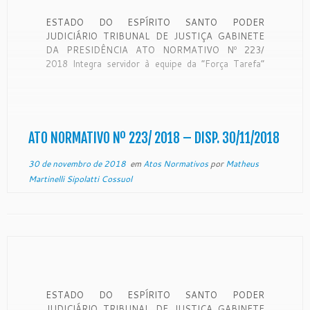
ESTADO DO ESPÍRITO SANTO PODER
JUDICIÁRIO TRIBUNAL DE JUSTIÇA GABINETE
DA PRESIDÊNCIA ATO NORMATIVO Nº 223/
2018 Integra servidor à equipe da “Força Tarefa”
para o cadastramento das Guias de Execução Penal
do Espírito Santo no Sistema Eletrônico de
Execução Unificado – SEEU e dá outras
providências. O Excelentíssimo Senhor […]
ATO NORMATIVO Nº 223/ 2018 – DISP. 30/11/2018
30 de novembro de 2018
em
Atos Normativos
por
Matheus
Martinelli Sipolatti Cossuol
ESTADO DO ESPÍRITO SANTO PODER
JUDICIÁRIO TRIBUNAL DE JUSTIÇA GABINETE