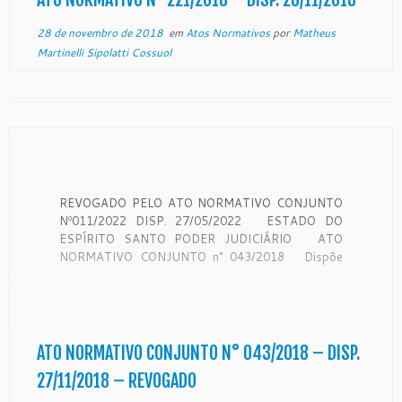
28 de novembro de 2018
em
Atos Normativos
por
Matheus
Martinelli Sipolatti Cossuol
REVOGADO PELO ATO NORMATIVO CONJUNTO
Nº011/2022 DISP. 27/05/2022 ESTADO DO
ESPÍRITO SANTO PODER JUDICIÁRIO ATO
NORMATIVO CONJUNTO n° 043/2018 Dispõe
sobre o compartilhamento das Centrais de
Mandados para a distribuição e cumprimento dos
mandados expedidos no primeiro grau de jurisdição.
O Excelentíssimo Senhor Desembargador SÉRGIO
LUIZ TEIXEIRA GAMA, […]
ATO NORMATIVO CONJUNTO N° 043/2018 – DISP.
27/11/2018 – REVOGADO