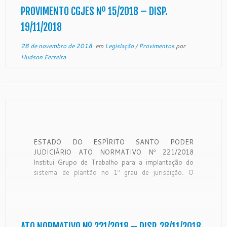
PROVIMENTO CGJES Nº 15/2018 – DISP.
19/11/2018
28 de novembro de 2018
em
Legislação
/
Provimentos
por
Hudson Ferreira
ESTADO DO ESPÍRITO SANTO PODER
JUDICIÁRIO ATO NORMATIVO Nº 221/2018
Institui Grupo de Trabalho para a implantação do
sistema de plantão no 1º grau de jurisdição. O
Excelentíssimo Senhor Desembargador NEY
BATISTA COUTINHO, DD. Presidente em exercício
do Egrégio Tribunal de Justiça do Estado do Espírito
Santo, no uso de […]
ATO NORMATIVO Nº 221/2018 – DISP. 28/11/2018