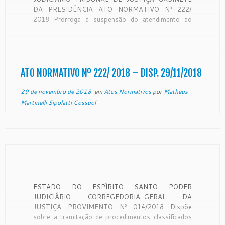
DA PRESIDÊNCIA ATO NORMATIVO Nº 222/
2018 Prorroga a suspensão do atendimento ao
público, das audiências, dos prazos processuais e
dos demais atos na Vara de Execuções Penais
(Regime Semiaberto) e na 8ª Vara Criminal (Regime
Fechado) do Juízo de […]
ATO NORMATIVO Nº 222/ 2018 – DISP. 29/11/2018
29 de novembro de 2018
em
Atos Normativos
por
Matheus
Martinelli Sipolatti Cossuol
ESTADO DO ESPÍRITO SANTO PODER
JUDICIÁRIO CORREGEDORIA-GERAL DA
JUSTIÇA PROVIMENTO Nº 014/2018 Dispõe
sobre a tramitação de procedimentos classificados