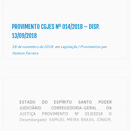
como reservados no âmbito desta Corregedoria
Geral da Justiça do Espírito Santo.
CONSIDERANDO que a Lei Complementar Estadual
nº 566/2010, de 22 de julho de 2010, estabeleceu
nova estrutura administrativa da […]
PROVIMENTO CGJES Nº 014/2018 – DISP.
13/09/2018
28 de novembro de 2018
em
Legislação
/
Provimentos
por
Hudson Ferreira
ESTADO DO ESPÍRITO SANTO PODER
JUDICIÁRIO CORREGEDORIA-GERAL DA
JUSTIÇA PROVIMENTO Nº 013/2018 O
Desembargador SAMUEL MEIRA BRASIL JÚNIOR,
Corregedor-Geral da Justiça do Estado do Espírito