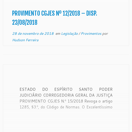
Corregedoria Geral da Justiça é órgão de
fiscalização, que disciplina […]
PROVIMENTO CGJES Nº 12/2018 – DISP.
23/08/2018
28 de novembro de 2018
em
Legislação
/
Provimentos
por
Hudson Ferreira
ESTADO DO ESPÍRITO SANTO PODER
JUDICIÁRIO CORREGEDORIA GERAL DA JUSTIÇA
PROVIMENTO CGJES N.º 15/2018 Revoga o artigo
1285, §3.º, do Código de Normas. O Excelentíssimo
Senhor Desembargador SAMUEL MEIRA BRASIL
JR, Corregedor Geral da Justiça do Estado do
Espírito Santo, no uso de suas atribuições legais e,
CONSIDERANDO o disposto […]