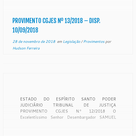
Santo, no uso de suas atribuições legais e
CONSIDERANDO que a Corregedoria Geral da
Justiça é órgão de fiscalização, que disciplina a
orientação administrativa com […]
PROVIMENTO CGJES Nº 13/2018 – DISP.
10/09/2018
28 de novembro de 2018
em
Legislação
/
Provimentos
por
Hudson Ferreira
ESTADO DO ESPÍRITO SANTO PODER
JUDICIÁRIO TRIBUNAL DE JUSTIÇA
PROVIMENTO CGJES N.º 12/2018 O
Excelentíssimo Senhor Desembargador SAMUEL
MEIRA BRASIL JR., Corregedor Geral da Justiça do
Estado do Espírito Santo, no uso de suas
atribuições legais e, CONSIDERANDO que a