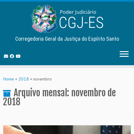
Corregedoria Geral da Justiça do Espírito Santo
Skip
to
Home
»
2018
»
novembro
content
Arquivo mensal:
novembro de
2018