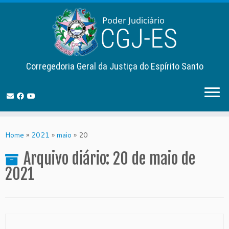
Corregedoria Geral da Justiça do Espírito Santo
Skip
to
Home
»
2021
»
maio
»
20
content
Arquivo diário:
20 de maio de
2021