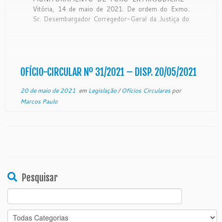
Vitória, 14 de maio de 2021. De ordem do Exmo.
Sr. Desembargador Corregedor-Geral da Justiça do
Estado do Espírito Santo, no uso de suas
atribuições legais e, CONSIDERANDO que a
Corregedoria Geral da Justiça é órgão de
fiscalização, disciplina e orientação […]
OFÍCIO-CIRCULAR Nº 31/2021 – DISP. 20/05/2021
20 de maio de 2021
em
Legislação
/
Ofícios Circulares
por
Marcos Paulo
Pesquisar
Search
for: