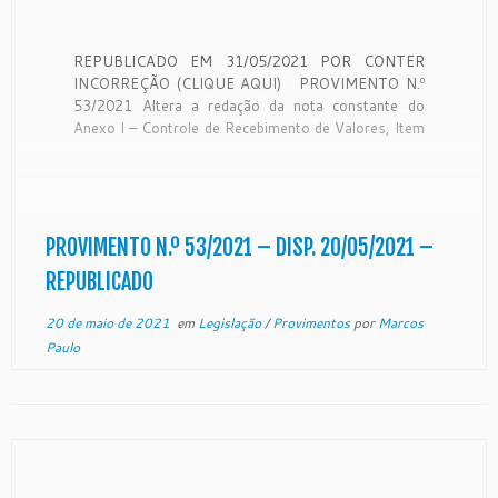
REPUBLICADO EM 31/05/2021 POR CONTER
INCORREÇÃO (CLIQUE AQUI) PROVIMENTO N.º
53/2021 Altera a redação da nota constante do
Anexo I – Controle de Recebimento de Valores, Item
3. Multas Criminais, do Tomo I (Judicial), do Novo
Código de Normas da Corregedoria Geral da Justiça
do Estado do Espírito Santo. […]
PROVIMENTO N.º 53/2021 – DISP. 20/05/2021 –
REPUBLICADO
20 de maio de 2021
em
Legislação
/
Provimentos
por
Marcos
Paulo