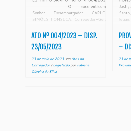
ESPÍRITO SANTO ATO Nº 004/2023
FONS
O Excelentíssimo
Justi
Senhor Desembargador CARLOS
Santo
SIMÕES FONSECA, Corregedor-Geral
lega
da Justiça do Estado do Espírito Santo,
Corre
no uso de suas atribuições legais e de
Estad
ATO Nº 004/2023 – DISP.
PROV
acordo com r. Decisão/Ofício 2462728,
de fi
proferida nos autos do Processo
orien
23/05/2023
– DI
Administrativo PjeCor sob nº 0000238-
juri
78.2022.2.00.0808, desta Corregedoria
confo
23 de maio de 2023
em
Atos do
23 de 
Geral da […]
Corregedor
/
Legislação
por
Fabiana
Provim
Oliveira da Silva