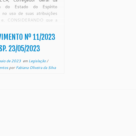
ECA, Corregedor Geral da
ça do Estado do Espírito
, no uso de suas atribuições
is e, CONSIDERANDO que a
gedoria Geral da Justiça do
o do Espírito Santo é órgão
IMENTO Nº 11/2023
scalização, que disciplina a
tação administrativa, com
SP. 23/05/2023
sdição em todo Estado,
rme […]
maio de 2023
em
Legislação
/
entos
por
Fabiana Oliveira da Silva