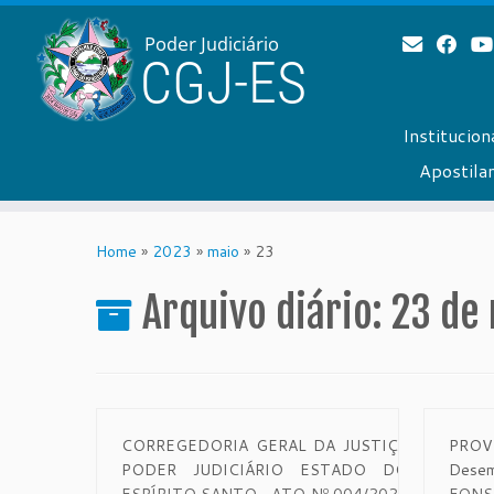
Institucion
Apostil
Skip
to
Home
»
2023
»
maio
»
23
content
Arquivo diário:
23 de
CORREGEDORIA GERAL DA JUSTIÇA
PROV
PODER JUDICIÁRIO ESTADO DO
Dese