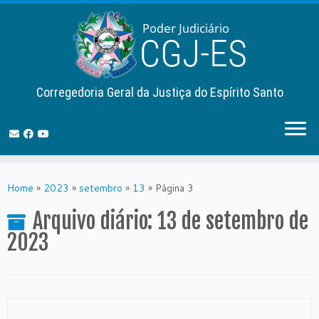
Corregedoria Geral da Justiça do Espírito Santo
Skip
to
Home
»
2023
»
setembro
»
13
»
Página 3
content
Arquivo diário:
13 de setembro de
2023