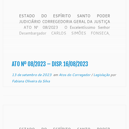
ESTADO DO ESPÍRITO SANTO PODER
JUDICIÁRIO CORREGEDORIA GERAL DA JUSTIÇA
ATO Nº 08/2023 O Excelentíssimo Senhor
Desembargador CARLOS SIMÕES FONSECA,
Corregedor-Geral da Justiça do Estado do Espírito
Santo, no uso de suas atribuições legais e de
acordo com a r. Decisão/Ofício 1625905 /
7006587-51.2022.8.08.0000 desta Corregedoria-
Geral da Justiça […]
ATO Nº 08/2023 – DISP. 16/08/2023
13 de setembro de 2023
em
Atos do Corregedor
/
Legislação
por
Fabiana Oliveira da Silva