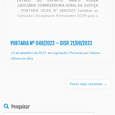
ESTADO DO ESPÍRITO SANTO PODER
JUDICIÁRIO CORREGEDORIA GERAL DA JUSTIÇA
PORTARIA CGJES N.º 048/2023 Constituir as
Comissões Disciplinares Permanentes (CDP) para o
biênio 2022/2023. O Desembargador CARLOS
SIMÕES FONSECA, Corregedor Geral da Justiça do
Estado do Espírito Santo, no uso de suas
atribuições legais e CONSIDERANDO a Resolução
[…]
PORTARIA Nº 048/2023 – DISP. 21/08/2023
13 de setembro de 2023
em
Legislação
/
Portarias
por
Fabiana
Oliveira da Silva
Posts mais recentes
→
Pesquisar
Search