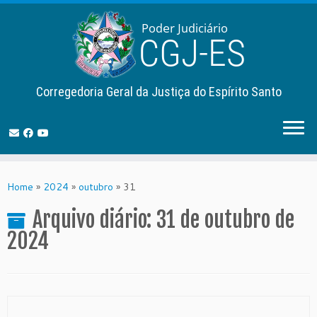
Corregedoria Geral da Justiça do Espírito Santo
Skip
to
Home
»
2024
»
outubro
»
31
content
Arquivo diário:
31 de outubro de
2024