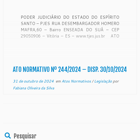
PODER JUDICIÁRIO DO ESTADO DO ESPÍRITO
SANTO – PJES RUA DESEMBARGADOR HOMERO
MAFRA,60 – Bairro ENSEADA DO SUÁ – CEP
29050906 – Vitória – ES – www.tjes.jus.br ATO
NORMATIVO Nº 244/2024 O Presidente do
Tribunal de Justiça do Estado do Espírito Santo, no
uso de suas atribuições […]
ATO NORMATIVO Nº 244/2024 – DISP. 30/10/2024
31 de outubro de 2024
em
Atos Normativos
/
Legislação
por
Fabiana Oliveira da Silva
Pesquisar