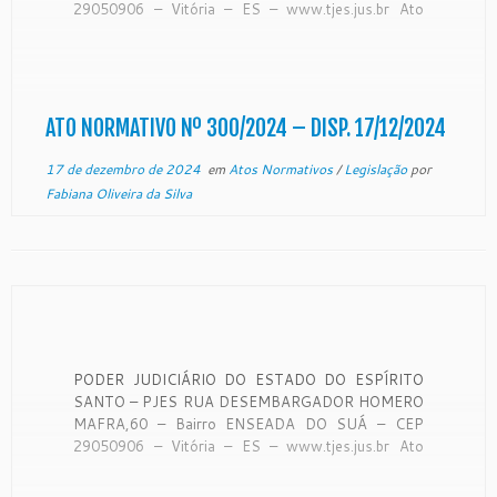
29050906 – Vitória – ES – www.tjes.jus.br Ato
Normativo ATO NORMATIVO Nº 300/2024 O
Presidente do Tribunal de Justiça do Estado do
Espírito Santo, no uso de suas […]
ATO NORMATIVO Nº 300/2024 – DISP. 17/12/2024
17 de dezembro de 2024
em
Atos Normativos
/
Legislação
por
Fabiana Oliveira da Silva
PODER JUDICIÁRIO DO ESTADO DO ESPÍRITO
SANTO – PJES RUA DESEMBARGADOR HOMERO
MAFRA,60 – Bairro ENSEADA DO SUÁ – CEP
29050906 – Vitória – ES – www.tjes.jus.br Ato
Normativo ATO NORMATIVO Nº 299/2024 O
Presidente do Tribunal de Justiça do Estado do