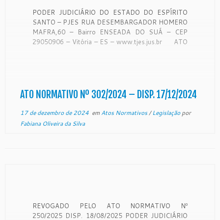
PODER JUDICIÁRIO DO ESTADO DO ESPÍRITO
SANTO – PJES RUA DESEMBARGADOR HOMERO
MAFRA,60 – Bairro ENSEADA DO SUÁ – CEP
29050906 – Vitória – ES – www.tjes.jus.br ATO
NORMATIVO Nº 302/2024 Designa magistrados
e servidores do Poder Judiciário do Estado do
Espírito Santo para comporem o Núcleo […]
ATO NORMATIVO Nº 302/2024 – DISP. 17/12/2024
17 de dezembro de 2024
em
Atos Normativos
/
Legislação
por
Fabiana Oliveira da Silva
REVOGADO PELO ATO NORMATIVO Nº
250/2025 DISP. 18/08/2025 PODER JUDICIÁRIO