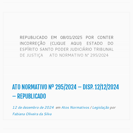
REPUBLICADO EM 08/01/2025 POR CONTER
INCORREÇÃO (CLIQUE AQUI) ESTADO DO
ESPÍRITO SANTO PODER JUDICIÁRIO TRIBUNAL
DE JUSTIÇA ATO NORMATIVO N° 295/2024
Instituir e convocar Equipe de Trabalho para atuar
na Pauta Concentrada de Conciliação/Mediação, nos
processos em tramite na Comarca de Guarapari/ES,
no período de 09 […]
ATO NORMATIVO Nº 295/2024 – DISP. 12/12/2024
– REPUBLICADO
12 de dezembro de 2024
em
Atos Normativos
/
Legislação
por
Fabiana Oliveira da Silva