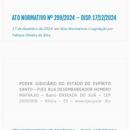
Espírito Santo, no uso de suas […]
ATO NORMATIVO Nº 299/2024 – DISP. 17/12/2024
17 de dezembro de 2024
em
Atos Normativos
/
Legislação
por
Fabiana Oliveira da Silva
PODER JUDICIÁRIO DO ESTADO DO ESPÍRITO
SANTO – PJES RUA DESEMBARGADOR HOMERO
MAFRA,60 – Bairro ENSEADA DO SUÁ – CEP
29050906 – Vitória – ES – www.tjes.jus.br Ato
Normativo ATO NORMATIVO Nº 298/2024
CONSIDERANDO a determinação constante do
Comunicado, publicado no Diário da Justiça nos dias
8, 9 […]