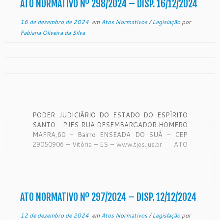
ATO NORMATIVO Nº 298/2024 – DISP. 16/12/2024
16 de dezembro de 2024
em
Atos Normativos
/
Legislação
por
Fabiana Oliveira da Silva
PODER JUDICIÁRIO DO ESTADO DO ESPÍRITO
SANTO – PJES RUA DESEMBARGADOR HOMERO
MAFRA,60 – Bairro ENSEADA DO SUÁ – CEP
29050906 – Vitória – ES – www.tjes.jus.br ATO
NORMATIVO Nº 297/2024 O Presidente do
Tribunal de Justiça do Estado do Espírito Santo, no
uso de suas […]
ATO NORMATIVO Nº 297/2024 – DISP. 12/12/2024
12 de dezembro de 2024
em
Atos Normativos
/
Legislação
por