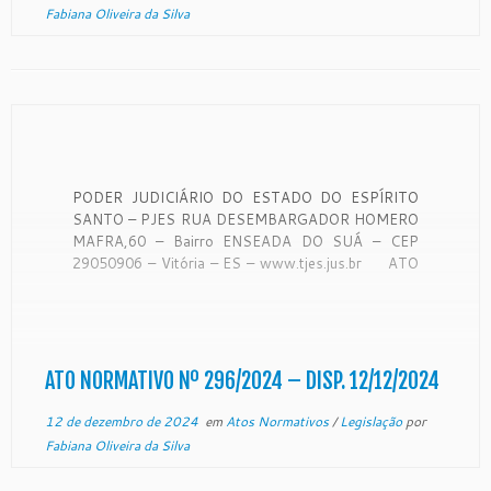
Fabiana Oliveira da Silva
PODER JUDICIÁRIO DO ESTADO DO ESPÍRITO
SANTO – PJES RUA DESEMBARGADOR HOMERO
MAFRA,60 – Bairro ENSEADA DO SUÁ – CEP
29050906 – Vitória – ES – www.tjes.jus.br ATO
NORMATIVO Nº 296/2024 O Presidente do
Tribunal de Justiça do Estado do Espírito Santo, no
uso de suas atribuições […]
ATO NORMATIVO Nº 296/2024 – DISP. 12/12/2024
12 de dezembro de 2024
em
Atos Normativos
/
Legislação
por
Fabiana Oliveira da Silva