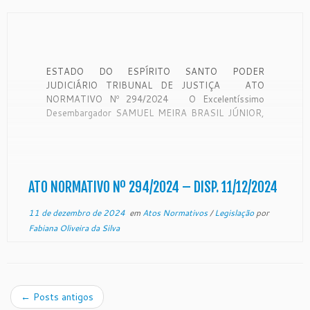
ESTADO DO ESPÍRITO SANTO PODER
JUDICIÁRIO TRIBUNAL DE JUSTIÇA ATO
NORMATIVO Nº 294/2024 O Excelentíssimo
Desembargador SAMUEL MEIRA BRASIL JÚNIOR,
DD. Presidente do Egrégio Tribunal de Justiça do
Estado do Espírito Santo, no uso de suas
atribuições legais e, CONSIDERANDO o disposto
no art. 58, da Resolução nº 15/95 (Regimento […]
ATO NORMATIVO Nº 294/2024 – DISP. 11/12/2024
11 de dezembro de 2024
em
Atos Normativos
/
Legislação
por
Fabiana Oliveira da Silva
←
Posts antigos