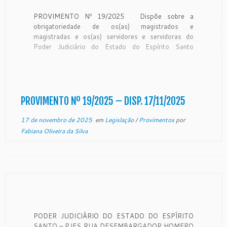
PROVIMENTO Nº 19/2025 Dispõe sobre a
obrigatoriedade de os(as) magistrados e
magistradas e os(as) servidores e servidoras do
Poder Judiciário do Estado do Espírito Santo
promoverem o cadastramento e a gestão de bens
apreendidos no Sistema Nacional de Gestão de
Bens (SNGB) e dá outras providências.
CONSIDERANDO que a […]
PROVIMENTO Nº 19/2025 – DISP. 17/11/2025
17 de novembro de 2025
em
Legislação
/
Provimentos
por
Fabiana Oliveira da Silva
PODER JUDICIÁRIO DO ESTADO DO ESPÍRITO
SANTO – PJES RUA DESEMBARGADOR HOMERO