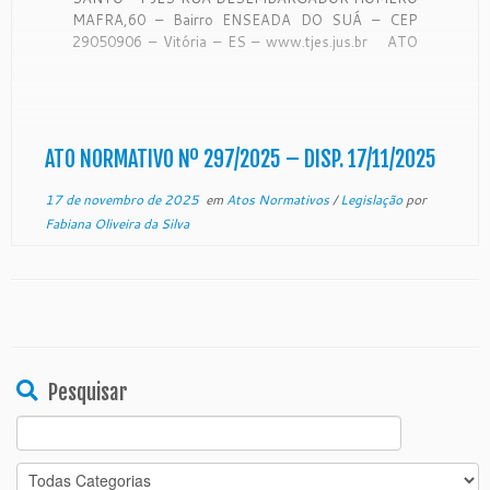
MAFRA,60 – Bairro ENSEADA DO SUÁ – CEP
29050906 – Vitória – ES – www.tjes.jus.br ATO
NORMATIVO Nº 297/2025 Dispõe acerca da
atualização dos membros para a composição do
Núcleo Permanente de Gestão da Qualidade para
[…]
ATO NORMATIVO Nº 297/2025 – DISP. 17/11/2025
17 de novembro de 2025
em
Atos Normativos
/
Legislação
por
Fabiana Oliveira da Silva
Pesquisar
Search
for: