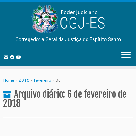
Corregedoria Geral da Justiça do Espírito Santo
Skip
to
Home
»
2018
»
fevereiro
»
06
content
Arquivo diário:
6 de fevereiro de
2018