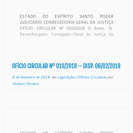
ESTADO DO ESPÍRITO SANTO PODER
JUDICIÁRIO CORREGEDORIA GERAL DA JUSTIÇA
OFÍCIO CIRCULAR Nº 010/2018 O Exmo. Sr.
Desembargador Corregedor-Geral da Justiça do
Estado do Espírito Santo, no uso de suas
atribuições legais e, CONSIDERANDO que a
Corregedoria Geral da Justiça é órgão de
fiscalização, disciplina e orientação administrativa,
com circunscrição […]
OFÍCIO CIRCULAR Nº 010/2018 – DISP. 06/02/2018
6 de fevereiro de 2018
em
Legislação
/
Ofícios Circulares
por
Hudson Ferreira