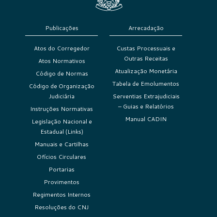
Publicações
Arrecadação
Atos do Corregedor
Custas Processuais e
Outras Receitas
Atos Normativos
Atualização Monetária
Código de Normas
Tabela de Emolumentos
Código de Organização
Judiciária
Serventias Extrajudiciais
– Guias e Relatórios
Instruções Normativas
Manual CADIN
Legislação Nacional e
Estadual (Links)
Manuais e Cartilhas
Ofícios Circulares
Portarias
Provimentos
Regimentos Internos
Resoluções do CNJ