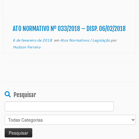
Luiz Teixeira Gama, Presidente do Egrégio Tribunal
de Justiça do Estado do Espírito Santo, no uso de
suas atribuições legais; CONSIDERANDO a
Resolução nº 240 do Conselho Nacional de […]
ATO NORMATIVO Nº 033/2018 – DISP. 06/02/2018
6 de fevereiro de 2018
em
Atos Normativos
/
Legislação
por
Hudson Ferreira
Pesquisar
Search
for: