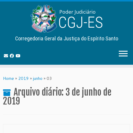
Corregedoria Geral da Justiça do Espírito Santo
Skip
to
Home
»
2019
»
junho
»
03
content
Arquivo diário:
3 de junho de
2019