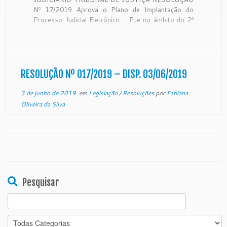
Nº 17/2019 Aprova o Plano de Implantação do
Processo Judicial Eletrônico – PJe no âmbito do 2º
Grau de Jurisdição do Poder Judiciário do Estado do
Espírito Santo. O Excelentíssimo Senhor
Desembargador Presidente do Egrégio Tribunal de
Justiça do Estado […]
RESOLUÇÃO Nº 017/2019 – DISP. 03/06/2019
3 de junho de 2019
em
Legislação
/
Resoluções
por
Fabiana
Oliveira da Silva
Pesquisar
Search
for: