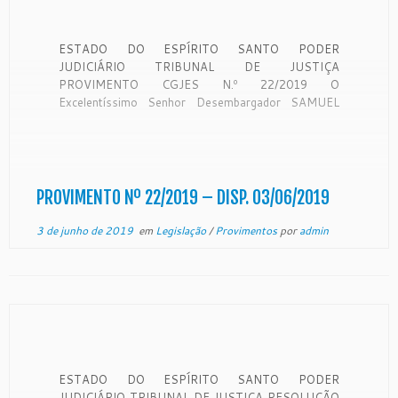
ESTADO DO ESPÍRITO SANTO PODER
JUDICIÁRIO TRIBUNAL DE JUSTIÇA
PROVIMENTO CGJES N.º 22/2019 O
Excelentíssimo Senhor Desembargador SAMUEL
MEIRA BRASIL JR., Corregedor Geral da Justiça do
Estado do Espírito Santo, no uso de suas
atribuições legais e, CONSIDERANDO que o artigo
35 da Lei nº 234/2002 determina que compete ao
Corregedor Geral […]
PROVIMENTO Nº 22/2019 – DISP. 03/06/2019
3 de junho de 2019
em
Legislação
/
Provimentos
por
admin
ESTADO DO ESPÍRITO SANTO PODER
JUDICIÁRIO TRIBUNAL DE JUSTIÇA RESOLUÇÃO