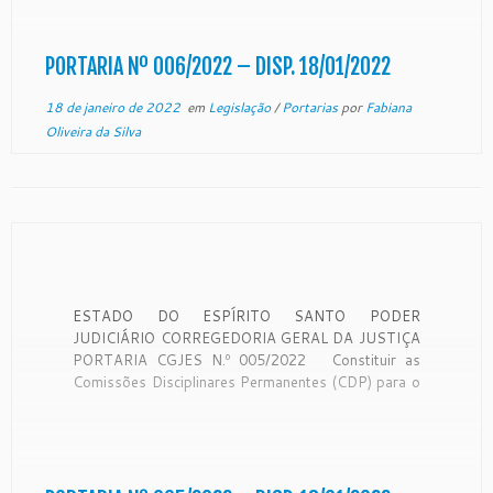
Estado do Espírito Santo, no uso de suas
atribuições legais e CONSIDERANDO a Resolução
[…]
PORTARIA Nº 006/2022 – DISP. 18/01/2022
18 de janeiro de 2022
em
Legislação
/
Portarias
por
Fabiana
Oliveira da Silva
ESTADO DO ESPÍRITO SANTO PODER
JUDICIÁRIO CORREGEDORIA GERAL DA JUSTIÇA
PORTARIA CGJES N.º 005/2022 Constituir as
Comissões Disciplinares Permanentes (CDP) para o
biênio 2022/2023. O Desembargador CARLOS
SIMÕES FONSECA, Corregedor Geral da Justiça do
Estado do Espírito Santo, no uso de suas
atribuições legais e CONSIDERANDO a Resolução
[…]