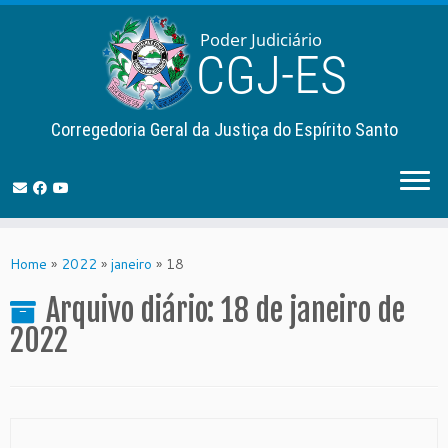
Corregedoria Geral da Justiça do Espírito Santo
Skip
to
Home
»
2022
»
janeiro
»
18
content
Arquivo diário:
18 de janeiro de
2022