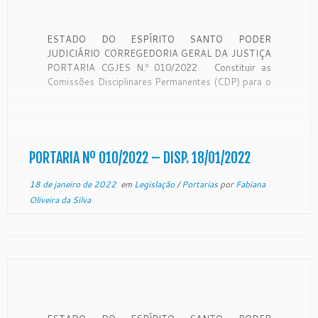
ESTADO DO ESPÍRITO SANTO PODER
JUDICIÁRIO CORREGEDORIA GERAL DA JUSTIÇA
PORTARIA CGJES N.º 010/2022 Constituir as
Comissões Disciplinares Permanentes (CDP) para o
biênio 2022/2023. O Desembargador CARLOS
SIMÕES FONSECA, Corregedor Geral da Justiça do
Estado do Espírito Santo, no uso de suas
atribuições legais e CONSIDERANDO a Resolução
[…]
PORTARIA Nº 010/2022 – DISP. 18/01/2022
18 de janeiro de 2022
em
Legislação
/
Portarias
por
Fabiana
Oliveira da Silva