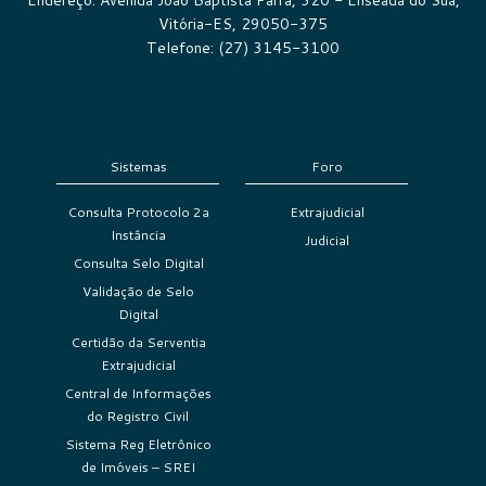
Endereço: Avenida João Baptista Parra, 320 - Enseada do Suá,
Vitória-ES, 29050-375
Telefone: (27) 3145-3100
Sistemas
Foro
Consulta Protocolo 2a
Extrajudicial
Instância
Judicial
Consulta Selo Digital
Validação de Selo
Digital
Certidão da Serventia
Extrajudicial
Central de Informações
do Registro Civil
Sistema Reg Eletrônico
de Imóveis – SREI