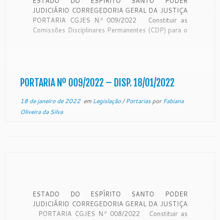
ESTADO DO ESPÍRITO SANTO PODER
JUDICIÁRIO CORREGEDORIA GERAL DA JUSTIÇA
PORTARIA CGJES N.º 009/2022 Constituir as
Comissões Disciplinares Permanentes (CDP) para o
biênio 2022/2023 . O Desembargador CARLOS
SIMÕES FONSECA, Corregedor Geral da Justiça do
Estado do Espírito Santo, no uso de suas
atribuições legais e CONSIDERANDO a Resolução
[…]
PORTARIA Nº 009/2022 – DISP. 18/01/2022
18 de janeiro de 2022
em
Legislação
/
Portarias
por
Fabiana
Oliveira da Silva
ESTADO DO ESPÍRITO SANTO PODER
JUDICIÁRIO CORREGEDORIA GERAL DA JUSTIÇA
PORTARIA CGJES N.º 008/2022 Constituir as