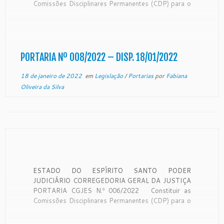
Comissões Disciplinares Permanentes (CDP) para o
biênio 2022/2023. O Desembargador CARLOS
SIMÕES FONSECA, Corregedor Geral da Justiça do
Estado do Espírito Santo, no uso de suas
atribuições legais e CONSIDERANDO a […]
PORTARIA Nº 008/2022 – DISP. 18/01/2022
18 de janeiro de 2022
em
Legislação
/
Portarias
por
Fabiana
Oliveira da Silva
ESTADO DO ESPÍRITO SANTO PODER
JUDICIÁRIO CORREGEDORIA GERAL DA JUSTIÇA
PORTARIA CGJES N.º 006/2022 Constituir as
Comissões Disciplinares Permanentes (CDP) para o
biênio 2022/2023. O Desembargador CARLOS
SIMÕES FONSECA, Corregedor Geral da Justiça do