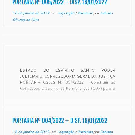
PORTARIA Nº 005/2022 – DISP. 18/01/2022
18 de janeiro de 2022
em
Legislação
/
Portarias
por
Fabiana
Oliveira da Silva
ESTADO DO ESPÍRITO SANTO PODER
JUDICIÁRIO CORREGEDORIA GERAL DA JUSTIÇA
PORTARIA CGJES N.º 004/2022 Constituir as
Comissões Disciplinares Permanentes (CDP) para o
biênio 2022/2023. O Desembargador CARLOS
SIMÕES FONSECA, Corregedor Geral da Justiça do
Estado do Espírito Santo, no uso de suas
atribuições legais e CONSIDERANDO a Resolução
[…]
PORTARIA Nº 004/2022 – DISP. 18/01/2022
18 de janeiro de 2022
em
Legislação
/
Portarias
por
Fabiana