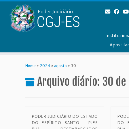
Institucion
Apostil
Skip
to
Home
»
2024
»
agosto
»
30
content
Arquivo diário:
30 de
PODER JUDICIÁRIO DO ESTADO
PODE
DO ESPÍRITO SANTO – PJES
DO E