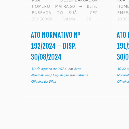
RUA DESEMBARGADOR
RUA
HOMERO MAFRA,60 – Bairro
HOME
ENSEADA DO SUÁ – CEP
ENS
29050906 – Vitória – ES –
2905
www.tjes.jus.br ATO
www
NORMATIVO N° 192/2024
NORM
ATO NORMATIVO Nº
ATO 
Institui o Grupo para estudo da
Presi
viabilidade de implantação de uma
do Est
192/2024 – DISP.
191/
Central Unificada de Distribuição,
de sua
30/08/2024
30/0
Cumprimento e […]
30 de agosto de 2024
em
Atos
30 de a
Normativos
/
Legislação
por
Fabiana
Normat
Oliveira da Silva
Oliveira