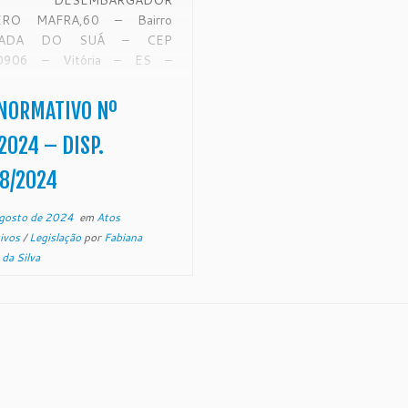
 DESEMBARGADOR
RO MAFRA,60 – Bairro
EADA DO SUÁ – CEP
0906 – Vitória – ES –
.tjes.jus.br ATO
ATIVO Nº 191/2024 O
NORMATIVO Nº
dente do Tribunal de Justiça
ado do Espírito Santo, no uso
2024 – DISP.
s […]
8/2024
gosto de 2024
em
Atos
ivos
/
Legislação
por
Fabiana
 da Silva