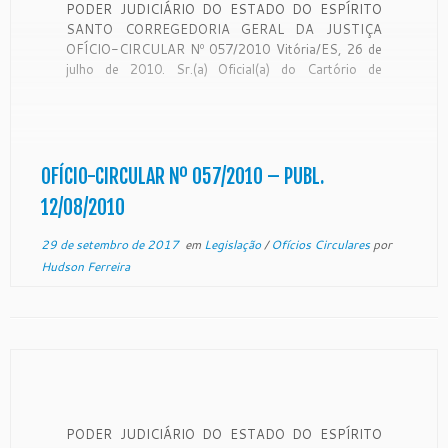
PODER JUDICIÁRIO DO ESTADO DO ESPÍRITO
SANTO CORREGEDORIA GERAL DA JUSTIÇA
OFÍCIO-CIRCULAR Nº 057/2010 Vitória/ES, 26 de
julho de 2010. Sr.(a) Oficial(a) do Cartório de
Registro Geral de Imóveis: CONSIDERANDO ser a
Corregedoria Geral da Justiça órgão de fiscalização,
disciplina e orientação administrativa do foro
extrajudicial, com jurisdição em todo […]
OFÍCIO-CIRCULAR Nº 057/2010 – PUBL.
12/08/2010
29 de setembro de 2017
em
Legislação
/
Ofícios Circulares
por
Hudson Ferreira
PODER JUDICIÁRIO DO ESTADO DO ESPÍRITO