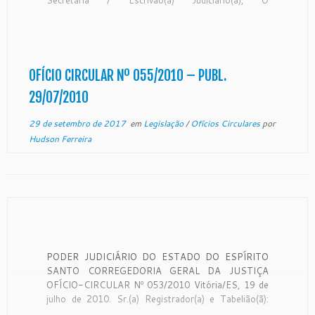
Desembargador SÉRGIO LUIZ TEIXEIRA GAMA,
Corregedor-Geral da Justiça, no uso de suas
atribuições, e CONSIDERANDO que a Corregedoria
Geral da Justiça é órgão de fiscalização, disciplina e
[…]
OFÍCIO CIRCULAR Nº 055/2010 – PUBL.
29/07/2010
29 de setembro de 2017
em
Legislação
/
Ofícios Circulares
por
Hudson Ferreira
PODER JUDICIÁRIO DO ESTADO DO ESPÍRITO
SANTO CORREGEDORIA GERAL DA JUSTIÇA
OFÍCIO-CIRCULAR Nº 053/2010 Vitória/ES, 19 de
julho de 2010. Sr.(a) Registrador(a) e Tabelião(ã):
CONSIDERANDO ser a Corregedoria Geral da