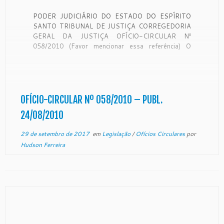
PODER JUDICIÁRIO DO ESTADO DO ESPÍRITO
SANTO TRIBUNAL DE JUSTIÇA CORREGEDORIA
GERAL DA JUSTIÇA OFÍCIO-CIRCULAR Nº
058/2010 (Favor mencionar essa referência) O
Exmo. Sr. Desembargador Corregedor-Geral da
Justiça do Estado do Espírito Santo, no uso de suas
atribuições legais: CONSIDERANDO o recebimento
do Ofício-Circular nº 023/2010-CGJ, da lavra do
Excelentíssimo […]
OFÍCIO-CIRCULAR Nº 058/2010 – PUBL.
24/08/2010
29 de setembro de 2017
em
Legislação
/
Ofícios Circulares
por
Hudson Ferreira