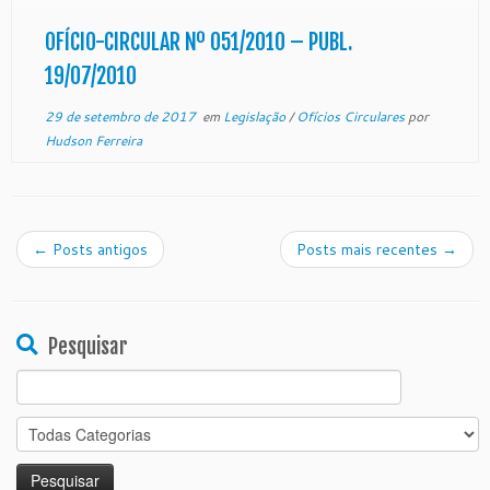
879/2010 (Protocolo nº 1020867) da lavra dos
Excelentíssimos […]
OFÍCIO-CIRCULAR Nº 051/2010 – PUBL.
19/07/2010
29 de setembro de 2017
em
Legislação
/
Ofícios Circulares
por
Hudson Ferreira
←
Posts antigos
Posts mais recentes
→
Pesquisar
Search
for: