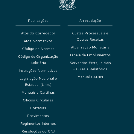
Publicações
Arrecadação
Atos do Corregedor
Custas Processuais e
Outras Receitas
Atos Normativos
Atualização Monetária
Código de Normas
Tabela de Emolumentos
Código de Organização
Judiciária
Serventias Extrajudiciais
– Guias e Relatórios
Instruções Normativas
Manual CADIN
Legislação Nacional e
Estadual (Links)
Manuais e Cartilhas
Ofícios Circulares
Portarias
Provimentos
Regimentos Internos
Resoluções do CNJ