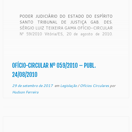
PODER JUDICIÁRIO DO ESTADO DO ESPÍRITO
SANTO TRIBUNAL DE JUSTIÇA GAB. DES.
SÉRGIO LUIZ TEIXEIRA GAMA OFÍCIO-CIRCULAR
Nº 59/2010 Vitória/ES, 20 de agosto de 2010.
Senhores Juízes de Direito com competência nas
Varas Criminais e de Execução Penal:
CONSIDERANDO que a Corregedoria Geral da
Justiça é órgão de fiscalização, disciplina […]
OFÍCIO-CIRCULAR Nº 059/2010 – PUBL.
24/08/2010
29 de setembro de 2017
em
Legislação
/
Ofícios Circulares
por
Hudson Ferreira