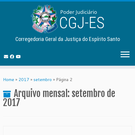
Corregedoria Geral da Justiça do Espírito Santo
Skip
to
Home
»
2017
»
setembro
»
Página 2
content
Arquivo mensal:
setembro de
2017