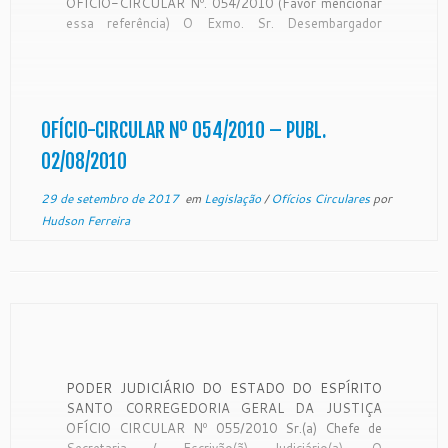
OFÍCIO-CIRCULAR Nº. 054/2010 (Favor mencionar
essa referência) O Exmo. Sr. Desembargador
Corregedor Geral de Justiça do Estado do Espírito
Santo, no uso de suas atribuições legais:
CONSIDERANDO o recebimento do Ofício-Circular
nº 021/2010-CGJ, da lavra do Excelentíssimo
Senhor Corregedor-Geral […]
OFÍCIO-CIRCULAR Nº 054/2010 – PUBL.
02/08/2010
29 de setembro de 2017
em
Legislação
/
Ofícios Circulares
por
Hudson Ferreira
PODER JUDICIÁRIO DO ESTADO DO ESPÍRITO
SANTO CORREGEDORIA GERAL DA JUSTIÇA
OFÍCIO CIRCULAR Nº 055/2010 Sr.(a) Chefe de
Secretaria / Escrivão(ã) Judiciário(a), O