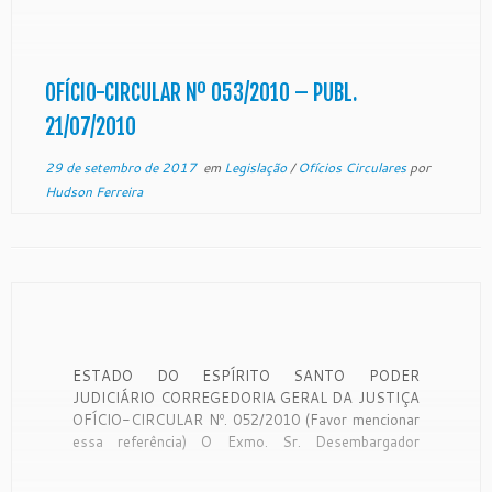
Justiça órgão de fiscalização, disciplina e orientação
administrativa dos Juizados de Direito, com
jurisdição em todo o Estado, conforme art. […]
OFÍCIO-CIRCULAR Nº 053/2010 – PUBL.
21/07/2010
29 de setembro de 2017
em
Legislação
/
Ofícios Circulares
por
Hudson Ferreira
ESTADO DO ESPÍRITO SANTO PODER
JUDICIÁRIO CORREGEDORIA GERAL DA JUSTIÇA
OFÍCIO-CIRCULAR Nº. 052/2010 (Favor mencionar
essa referência) O Exmo. Sr. Desembargador
Corregedor Geral da Justiça do Estado do Espírito
Santo, no uso de suas atribuições legais: