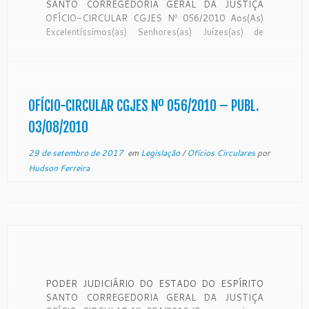
SANTO CORREGEDORIA GERAL DA JUSTIÇA
OFÍCIO-CIRCULAR CGJES Nº 056/2010 Aos(As)
Excelentíssimos(as) Senhores(as) Juízes(as) de
Direito, aos servidores do Foro Judicial e
Extrajudicial, aos ilustres membros do Ministério
Público, aos Advogados, Defensores Públicos,
Procuradores do Estado e dos municípios e
jurisdicionados, Na edição do Diário […]
OFÍCIO-CIRCULAR CGJES Nº 056/2010 – PUBL.
03/08/2010
29 de setembro de 2017
em
Legislação
/
Ofícios Circulares
por
Hudson Ferreira
PODER JUDICIÁRIO DO ESTADO DO ESPÍRITO
SANTO CORREGEDORIA GERAL DA JUSTIÇA