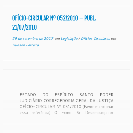
CONSIDERANDO o recebimento do Ofício nº
622/10-CASNR/INT, da lavra do Ilustríssimo
Senhor Escrivão da […]
OFÍCIO-CIRCULAR Nº 052/2010 – PUBL.
21/07/2010
29 de setembro de 2017
em
Legislação
/
Ofícios Circulares
por
Hudson Ferreira
ESTADO DO ESPÍRITO SANTO PODER
JUDICIÁRIO CORREGEDORIA GERAL DA JUSTIÇA
OFÍCIO-CIRCULAR Nº. 051/2010 (Favor mencionar
essa referência) O Exmo. Sr. Desembargador
Corregedor Geral de Justiça do Estado do Espírito
Santo, no uso de suas atribuições legais:
CONSIDERANDO o recebimento do Ofício nº