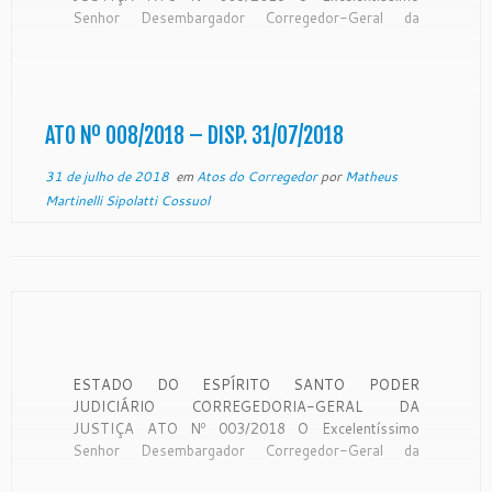
Senhor Desembargador Corregedor-Geral da
Justiça, no uso de suas atribuições legais, com
fulcro no art. 221, inciso X, da Lei Complementar nº
46/94, resolve aplicar a pena de SUSPENSÃO ao
servidor DOUGLAS DE PAULA ROSSI, Analista […]
ATO Nº 008/2018 – DISP. 31/07/2018
31 de julho de 2018
em
Atos do Corregedor
por
Matheus
Martinelli Sipolatti Cossuol
ESTADO DO ESPÍRITO SANTO PODER
JUDICIÁRIO CORREGEDORIA-GERAL DA
JUSTIÇA ATO Nº 003/2018 O Excelentíssimo
Senhor Desembargador Corregedor-Geral da
Justiça, no uso de suas atribuições legais, com