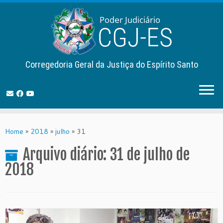
Corregedoria Geral da Justiça do Espírito Santo
Skip
to
Home
»
2018
»
julho
»
31
content
Arquivo diário:
31 de julho de
2018