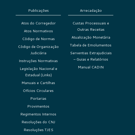
Publicações
Arrecadação
Atos do Corregedor
Custas Processuais e
Outras Receitas
Atos Normativos
Atualização Monetária
Código de Normas
Tabela de Emolumentos
Código de Organização
Judiciária
Serventias Extrajudiciais
– Guias e Relatórios
Instruções Normativas
Manual CADIN
Legislação Nacional e
Estadual (Links)
Manuais e Cartilhas
Ofícios Circulares
Portarias
Provimentos
Regimentos Internos
Resoluções do CNJ
Resoluções TJES