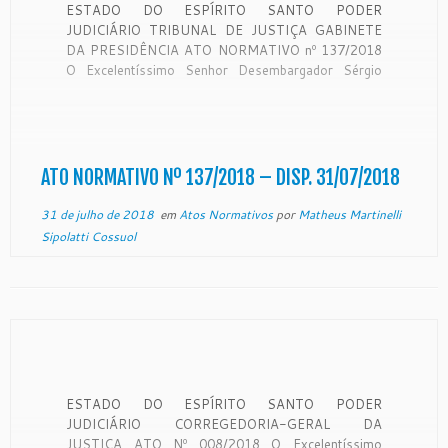
ESTADO DO ESPÍRITO SANTO PODER
JUDICIÁRIO TRIBUNAL DE JUSTIÇA GABINETE
DA PRESIDÊNCIA ATO NORMATIVO nº 137/2018
O Excelentíssimo Senhor Desembargador Sérgio
Luiz Teixeira Gama, Presidente do Egrégio Tribunal
de Justiça do Estado do Espírito Santo, no uso de
suas atribuições legais, CONSIDERANDO o teor do
expediente protocolado neste Egrégio Tribunal […]
ATO NORMATIVO Nº 137/2018 – DISP. 31/07/2018
31 de julho de 2018
em
Atos Normativos
por
Matheus Martinelli
Sipolatti Cossuol
ESTADO DO ESPÍRITO SANTO PODER
JUDICIÁRIO CORREGEDORIA-GERAL DA
JUSTIÇA ATO Nº 008/2018 O Excelentíssimo