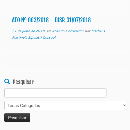
fulcro no art. 221, inciso VI, da Lei Complementar nº
46/94, resolve aplicar a pena de SUSPENSÃO ao
servidor PAULO ALVES DA SILVA, Analista […]
ATO Nº 003/2018 – DISP. 31/07/2018
31 de julho de 2018
em
Atos do Corregedor
por
Matheus
Martinelli Sipolatti Cossuol
Pesquisar
Search
for: