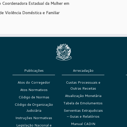
to Coordenadora Estadual da Mulher em
de Violência Doméstica e Familiar
Publicações
Arrecadação
Atos do Corregedor
Custas Processuais e
Outras Receitas
Atos Normativos
Atualização Monetária
Código de Normas
Tabela de Emolumentos
Código de Organização
Judiciária
Serventias Extrajudiciais
– Guias e Relatórios
Instruções Normativas
Manual CADIN
Legislação Nacional e