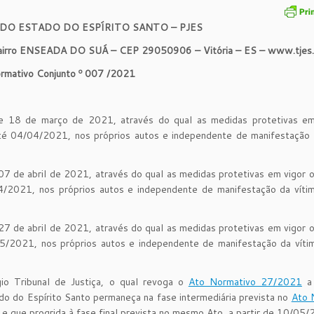
 DO ESTADO DO ESPÍRITO SANTO – PJES
 ENSEADA DO SUÁ – CEP 29050906 – Vitória – ES – www.tjes.j
rmativo Conjunto º 007 /2021
e 18 de março de 2021, através do qual as medidas protetivas em
 até 04/04/2021, nos próprios autos e independente de manifestação 
 07 de abril de 2021, através do qual as medidas protetivas em vigor 
04/2021, nos próprios autos e independente de manifestação da víti
 27 de abril de 2021, através do qual as medidas protetivas em vigor 
05/2021, nos próprios autos e independente de manifestação da víti
io Tribunal de Justiça, o qual revoga o
Ato Normativo 27/2021
a 
o do Espírito Santo permaneça na fase intermediária prevista no
Ato 
que progrida à fase final prevista no mesmo Ato, a partir de 10/05/