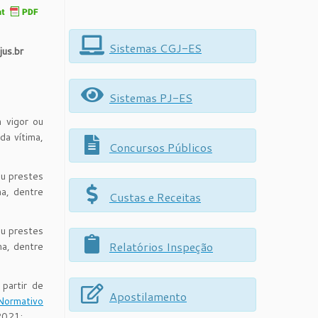
Sistemas CGJ-ES
us.br
Sistemas PJ-ES
 vigor ou
da vítima,
Concursos Públicos
ou prestes
ma, dentre
Custas e Receitas
ou prestes
Relatórios Inspeção
ma, dentre
partir de
Apostilamento
Normativo
2021;