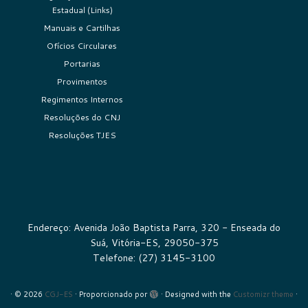
Estadual (Links)
Manuais e Cartilhas
Ofícios Circulares
Portarias
Provimentos
Regimentos Internos
Resoluções do CNJ
Resoluções TJES
Endereço: Avenida João Baptista Parra, 320 - Enseada do
Suá, Vitória-ES, 29050-375
Telefone: (27) 3145-3100
·
© 2026
CGJ-ES
·
Proporcionado por
·
Designed with the
Customizr theme
·