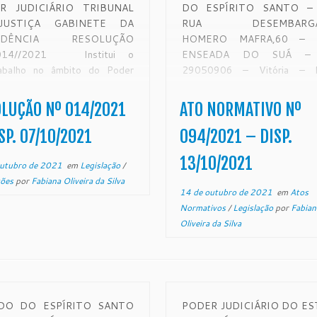
R JUDICIÁRIO TRIBUNAL
DO ESPÍRITO SANTO – 
JUSTIÇA GABINETE DA
RUA DESEMBARGA
SIDÊNCIA RESOLUÇÃO
HOMERO MAFRA,60 – Ba
14//2021 Institui o
ENSEADA DO SUÁ –
rabalho no âmbito do Poder
29050906 – Vitória –
iário do Estado do Espírito
www.tjes.jus.br
 e dá outras providências. O
NORMATIVO Nº 094/20
LUÇÃO Nº 014/2021
ATO NORMATIVO Nº
embargador RONALDO
Excelentíssimo Se
ÇALVES DE SOUSA,
Desembargador Ronaldo Gon
SP. 07/10/2021
094/2021 – DISP.
ente do E. Tribunal de Justiça
de Sousa, Presidente do E
13/10/2021
ado do Espírito Santo, […]
Tribunal de Justiça do Estado
outubro de 2021
em
Legislação
/
ções
por
Fabiana Oliveira da Silva
14 de outubro de 2021
em
Atos
Normativos
/
Legislação
por
Fabian
Oliveira da Silva
DO DO ESPÍRITO SANTO
PODER JUDICIÁRIO DO E