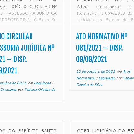
REGEDORIA GERAL DA
NORMATIVO Nº 081 / 
IÇA OFÍCIO-CIRCULAR Nº
Altera parcialmente 
21 – ASSESSORIA JURÍDICA
Normativo nº. 064/2019 do
ORREGEDORIA O Exmo. Sr.
Judiciário do Estado do Es
bargador-Corregedor Geral
Santo. O PRESIDENTE 
stiça do Estado do Espírito
TRIBUNAL DE JUSTIÇ
IO CIRCULAR
ATO NORMATIVO Nº
o, Desembargador NEY
ESTADO DO ESPÍRITO S
STA COUTINHO no uso de
no uso de suas atribuições leg
SSORIA JURÍDICA Nº
081/2021 – DISP.
 atribuições legais e:
CONSIDERANDO o dispos
21 – DISP.
09/09/2021
SIDERANDO que a
[…]
gedoria Geral da Justiça é
9/2021
15 de outubro de 2021
em
Atos
[…]
Normativos
/
Legislação
por
Fabian
outubro de 2021
em
Legislação
/
Oliveira da Silva
 Circulares
por
Fabiana Oliveira da
DO DO ESPÍRITO SANTO
ODER JUDICIÁRIO DO E