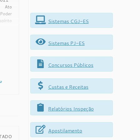
2021
o Ato
 Poder
Sistemas CGJ-ES
pírito
DO E.
A DO
ANTO,
Sistemas PJ-ES
ais e,
to no
Concursos Públicos
a
Custas e Receitas
Relatórios Inspeção
Apostilamento
STADO