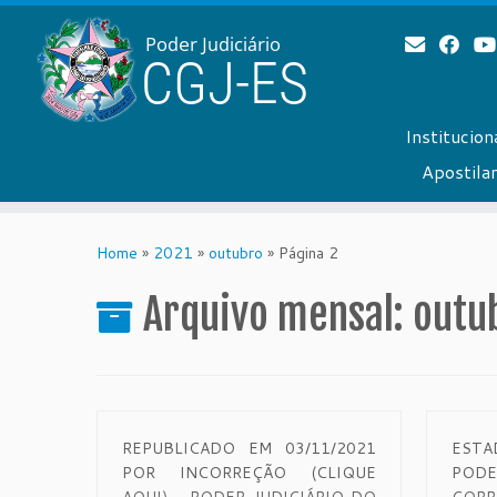
Institucion
Apostil
Skip
to
Home
»
2021
»
outubro
»
Página 2
content
Arquivo mensal:
outu
REPUBLICADO EM 03/11/2021
ESTA
POR INCORREÇÃO (CLIQUE
PO