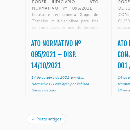
PODER JUDICIÁRIO ATO
PODE
NORMATIVO nº 095/2021
DE J
Institui e regulamenta Grupo de
CON
Trabalho Multidisciplinar para fins
01/20
de implantação e uso do Sistema
paga
Processo Judicial Eletrônico – PJe
advoga
para a distribuição e tramitação do
magis
ATO NORMATIVO Nº
ATO
Habeas Corpus no Egrégio Tribunal
Vara
de Justiça. O EXCELENTÍSSIMO
Juiz
095/2021 – DISP.
CONJ
SENHOR DESEMBARGADOR […]
Judici
14/10/2021
001 /
14 de outubro de 2021
em
Atos
14 de 
Normativos
/
Legislação
por
Fabiana
Normat
Oliveira da Silva
Oliveira
←
Posts antigos