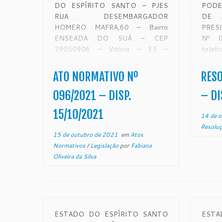
DO ESPÍRITO SANTO – PJES
PODE
RUA DESEMBARGADOR
DE 
HOMERO MAFRA,60 – Bairro
PRE
ENSEADA DO SUÁ – CEP
Nº 0
29050906 – Vitória – ES –
telet
www.tjes.jus.br ATO NORMATIVO
Judic
Nº 096/2021 O Excelentíssimo
Santo
ATO NORMATIVO Nº
RESO
Senhor Desembargador Ronaldo
Des
Gonçalves de Sousa, Presidente do
GON
096/2021 – DISP.
– DI
Egrégio Tribunal de Justiça do
Presid
15/10/2021
Estado do Espírito […]
do Est
14 de 
Resolu
15 de outubro de 2021
em
Atos
Normativos
/
Legislação
por
Fabiana
Oliveira da Silva
ESTADO DO ESPÍRITO SANTO
ESTA