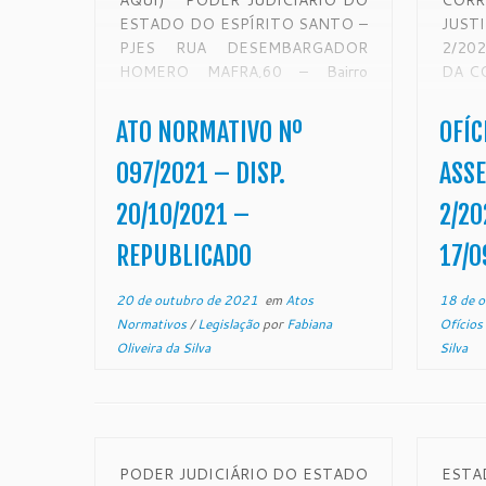
AQUI) PODER JUDICIÁRIO DO
COR
ESTADO DO ESPÍRITO SANTO –
JUST
PJES RUA DESEMBARGADOR
2/20
HOMERO MAFRA,60 – Bairro
DA C
ENSEADA DO SUÁ – CEP
Desem
29050906 – Vitória – ES –
da Ju
ATO NORMATIVO Nº
OFÍC
www.tjes.jus.br ATO
Sant
NORMATIVO Nº 097/2021 O
BATI
097/2021 – DISP.
ASSE
Excelentíssimo Senhor
suas
20/10/2021 –
2/20
Desembargador Ronaldo Gonçalves
CON
de Sousa, […]
Corre
REPUBLICADO
17/0
órgão 
20 de outubro de 2021
em
Atos
18 de 
Normativos
/
Legislação
por
Fabiana
Ofícios
Oliveira da Silva
Silva
PODER JUDICIÁRIO DO ESTADO
ESTA