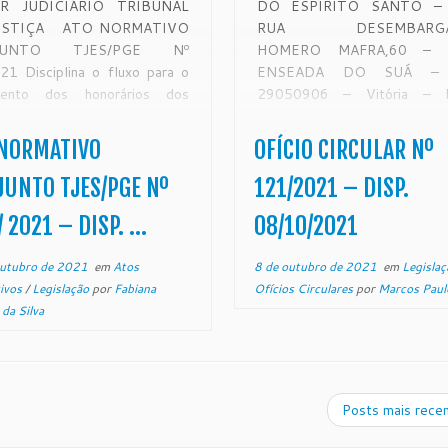
R JUDICIÁRIO TRIBUNAL
DO ESPÍRITO SANTO – 
USTIÇA ATO NORMATIVO
RUA DESEMBARGA
JUNTO TJES/PGE Nº
HOMERO MAFRA,60 – Ba
21 Disciplina o fluxo para o
ENSEADA DO SUÁ –
mento dos honorários dos
29050906 – Vitória –
dos dativos arbitrados pelos
www.tjes.jus.br OFÍ
trados no âmbito de todas as
CIRCULAR Nº 121/2021 – 
 NORMATIVO
OFÍCIO CIRCULAR Nº
s da Justiça Comum e dos
DE MONITORAMENTO DE 
ados Especiais do Poder
EXTRAJUDICIAL Vitória, 
UNTO TJES/PGE Nº
121/2021 – DISP.
ário do Estado do Espírito […]
outubro de 2021. De 
 2021 – DISP. ...
08/10/2021
do Exmo. Sr. Desembar
Corregedor-Geral […]
outubro de 2021
em
Atos
8 de outubro de 2021
em
Legisla
ivos
/
Legislação
por
Fabiana
Ofícios Circulares
por
Marcos Paul
 da Silva
Posts mais rece